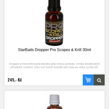
StarBaits Dropper Pro Scopex & Krill 30ml
Dropper je koncentrovaná tekutina plná chuti a aromatu. Vzniká destilováním
přírodních výtažků. Díky své menší hustotě než voda se velice rychle šíří.
Dropper slouží pro ochucení a aromatizování neutrálních Pop-up nástrah,
nástrah na Zig Rig nebo partiklu. Díky své vysoké koncentraci stačí jen pár
kapek pro vytvoření své vlastní unikátní nástrahy.
245,- Kč