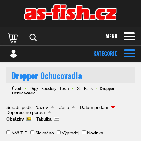
MENU
KATEGORIE
Dropper Ochucovadla
Úvod
Dipy - Boostery - Těsta
StarBaits
Dropper
Ochucovadla
Seřadit podle:
Název
Cena
Datum přidání
Doporučené pořadí
Obrázky
Tabulka
Náš TIP
Slevněno
Výprodej
Novinka