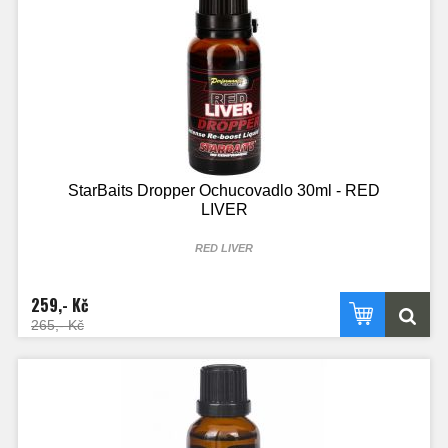
StarBaits Dropper Ochucovadlo 30ml - RED
LIVER
RED LIVER
Dropper je koncentrovaná tekutina plná chuti a aromatu. Vzniká destilováním
přírodních výtažků. Díky své menší hustotě než voda se velice rychle šíří.
259,- Kč
Dropper slouží pro ochucení a aromatizování neutrálních Pop-up nástrah,
nástrah na Zig Rig nebo partiklu. Díky své vysoké koncentraci stačí jen pár
265,- Kč
kapek pro vytvoření své vlastní unikátní nástrahy. Příchuť Red Liver.