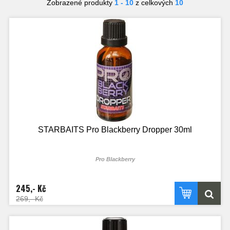
Zobrazené produkty
1 - 10
z celkových
10
STARBAITS Pro Blackberry Dropper 30ml
Pro Blackberry
Dropper je koncentrovaná tekutina plná chuti a aromatu. Vzniká destilováním
přírodních výtažků. Díky své menší hustotě než voda se velice rychle šíří.
245,- Kč
Dropper slouží na zvýšení atraktivity nástrah, pro ochucení a aromatizování
neutrálních Pop-up nástrah, nástrah na Zig Rig nebo partiklu. Díky své vysoké
269,- Kč
koncentraci stačí jen pár kapek pro vytvoření své vlastní unikátní nástrahy.
Příchuť Pro Blackberry