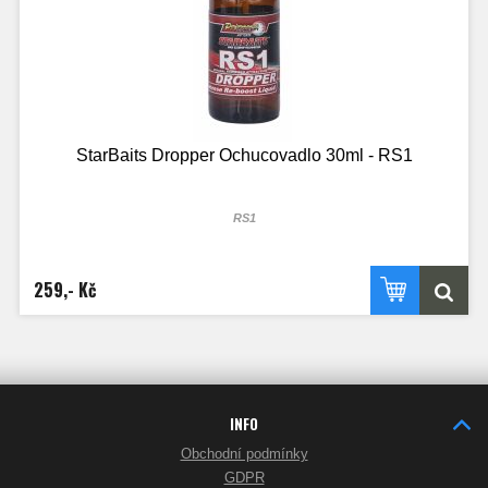
StarBaits Dropper Ochucovadlo 30ml - RS1
RS1
259,- Kč
INFO
Obchodní podmínky
GDPR