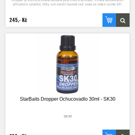
Dropper je koncentrovaná tekutina plná chuti a aromatu. Vzniká destilováním
přírodních výtažků. Díky své menší hustotě než voda se velice rychle šíří.
Dropper slouží na zvýšení atraktivity nástrah, pro ochucení a aromatizování
neutrálních Pop-up nástrah, nástrah na Zig Rig nebo partiklu. Díky své vysoké
koncentraci stačí jen pár kapek pro vytvoření své vlastní unikátní nástrahy.
245,- Kč
Příchuť Probiotic Pro Banana Nut.
StarBaits Dropper Ochucovadlo 30ml - SK30
SK30