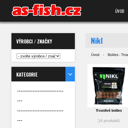
ÚVOD
Nikl
VÝROBCI / ZNAČKY
Úvod
Boilies - Trv
KATEGORIE
---------------------------
---
---------------------------
Trvanlivé boilies
---
14 produktů