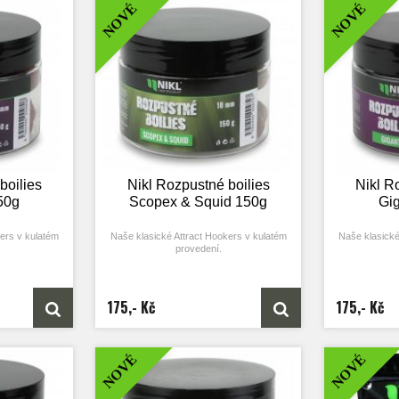
NOVÉ
NOVÉ
hleji.
atraktory co nejrychleji.
atrak
18 mm.
Nabízíme ve 14 a 18 mm.
Nabíz
ty rybářů jsme
Na základě poptávky spousty rybářů jsme
Na základě po
kers) předělali
původní váleček (Attract Hookers) předělali
původní váleček
oto rozpustné
na kuličku a vzniklo tak toto rozpustné
na kuličku a
boilies.
boilies
Nikl Rozpustné boilies
Nikl R
150g
Scopex & Squid 150g
Gi
ers v kulatém
Naše klasické Attract Hookers v kulatém
Naše klasické
provedení.
máhá docílit
Skvělá nástraha, která pomáhá docílit
Skvělá nástr
ím čase.
záběru v co nejkratším čase.
záběru 
bé a závodní
Je perfektní pro krátkodobé a závodní
Je perfektní
175,- Kč
175,- Kč
es obsahují
chytání. Rozpustné boilies obsahují
chytání. Ro
ákladní mix je
vysokou dávku atraktorů a základní mix je
vysokou dávku 
i rozpouštěl a
upraven tak, aby se rychleji rozpouštěl a
upraven tak, a
o svého okolí
nástraha tak uvolňovala do svého okolí
nástraha tak
NOVÉ
NOVÉ
hleji.
atraktory co nejrychleji.
atrak
18 mm.
Nabízíme ve 14 a 18 mm.
Nabíz
ty rybářů jsme
Na základě poptávky spousty rybářů jsme
Na základě po
kers) předělali
původní váleček (Attract Hookers) předělali
původní váleček