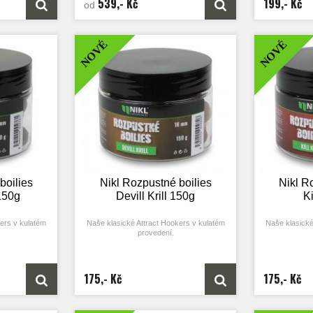
539,- Kč
199,- Kč
od
o stvořená pro
přísad je tato varianta jako stvořená pro
ody či situace,
zimní rybaření, rybářské závody či situace,
Průměr: 20 
u potravu
kdy kapři takřka žádnou potravu
nepřijímají…
NOVÉ
NOVÉ
ilies je přímo
Doba rozpustnosti tohoto boilies je přímo
tivitě drobných
závislá na teplotě vody a aktivitě drobných
ch se boilies
ryb. V „běžných“ podmínkách se boilies
 – 14 hodin,
pomalu rozpouští zhruba 8 – 14 hodin,
žně 5 hodin, což
v teplé letní vodě pak přibližně 5 hodin, což
ost ve všech
zaručuje bleskovou účinnost ve všech
situacích!
boilies
Nikl Rozpustné boilies
Nikl R
150g
Devill Krill 150g
Ki
ers v kulatém
Naše klasické Attract Hookers v kulatém
Naše klasické
provedení.
máhá docílit
Skvělá nástraha, která pomáhá docílit
Skvělá nástr
ím čase.
záběru v co nejkratším čase.
záběru 
bé a závodní
Je perfektní pro krátkodobé a závodní
Je perfektní
175,- Kč
175,- Kč
es obsahují
chytání. Rozpustné boilies obsahují
chytání. Ro
ákladní mix je
vysokou dávku atraktorů a základní mix je
vysokou dávku 
i rozpouštěl a
upraven tak, aby se rychleji rozpouštěl a
upraven tak, a
o svého okolí
nástraha tak uvolňovala do svého okolí
nástraha tak