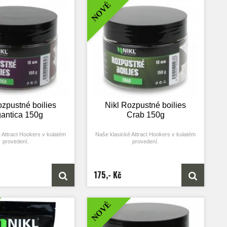
NOVÉ
tory co nejrychleji.
atraktory co nejrychleji.
íme ve 14 a 18 mm.
Nabízíme ve 14 a 18 mm.
ptávky spousty rybářů jsme
Na základě poptávky spousty rybářů jsme
 (Attract Hookers) předělali
původní váleček (Attract Hookers) předělali
 vzniklo tak toto rozpustné
na kuličku a vzniklo tak toto rozpustné
boilies.
boilies.
ozpustné boilies
Nikl Rozpustné boilies
gantica 150g
Crab 150g
 Attract Hookers v kulatém
Naše klasické Attract Hookers v kulatém
provedení.
provedení.
aha, která pomáhá docílit
Skvělá nástraha, která pomáhá docílit
v co nejkratším čase.
záběru v co nejkratším čase.
 pro krátkodobé a závodní
Je perfektní pro krátkodobé a závodní
175,- Kč
zpustné boilies obsahují
chytání. Rozpustné boilies obsahují
atraktorů a základní mix je
vysokou dávku atraktorů a základní mix je
by se rychleji rozpouštěl a
upraven tak, aby se rychleji rozpouštěl a
 uvolňovala do svého okolí
nástraha tak uvolňovala do svého okolí
NOVÉ
tory co nejrychleji.
atraktory co nejrychleji.
íme ve 14 a 18 mm.
Nabízíme ve 14 a 18 mm.
ptávky spousty rybářů jsme
Na základě poptávky spousty rybářů jsme
 (Attract Hookers) předělali
původní váleček (Attract Hookers) předělali