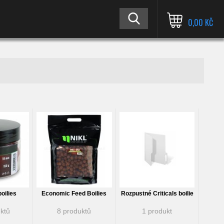
0,00 KČ
oilies
Economic Feed Boilies
Rozpustné Criticals boilie
ktů
8 produktů
1 produkt