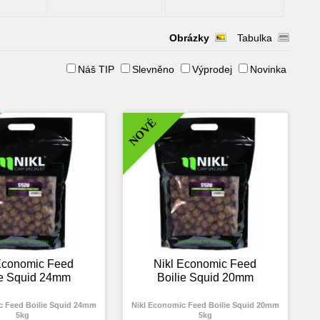
Obrázky
Tabulka
Náš TIP
Slevněno
Výprodej
Novinka
NOVÉ
Economic Feed
Nikl Economic Feed
ie Squid 24mm
Boilie Squid 20mm
c Feed Boilie Squid 24mm
Nikl Economic Feed Boilie Squid 20mm
5kg
5kg