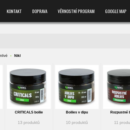
KONTAKT
DOPRAVA
VĚRNOSTNÍ PROGRAM
GOOGLE MAP
anlivé
Nikl
CRITICALS boilie
Boilies v dipu
Rozpustné b
13 produktů
10 produktů
11 produ