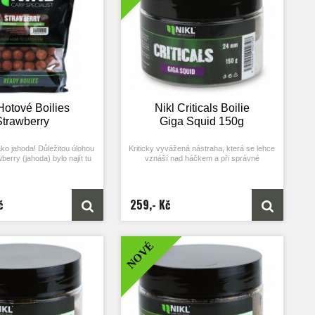
 vzniklo tak toto rozpustné
na kuličku a vzniklo tak toto rozpustné
boilies.
boilies.
Hotové Boilies
Nikl Criticals Boilie
Strawberry
Giga Squid 150g
ako jahoda! Důležitou úlohou
Kriticky vyvážená nástraha, která se lehce
wberry (jahoda) bylo najít tu
vznáší nad háčkem a při správné
odovou esenci, která bude
prezentaci se její „chování“ podobá volným
álně přitahovat a nám se
návnadám.
dčila kombinace několika
h příchutí dohromady.
Díky svojí neutrální váze se návnada lehce
č
259,- Kč
vznáší nad dnem a neguje tak váhu háčku,
žete kaprům nabídnout
díky tomu je její použití extrémně úspěšné.
ažlivý boilies, který neustále
Criticals jsou koncipované tak, že po
, jahodovou příchutí, a to
nahození mohou plavat, ale po nějaké době
NOVÉ
ičku vytáhnete po mnoha
do sebe nasají vodu a lehce klesnou
odinách z vody.
na dno.
Tyto kriticky vyvážené nástrahy Vám
ný z rostlinných, rybích a
umožní nejefektivnější prezentaci nástrahy
ček. Pomalé změkčování a
a funkčnost návazce na všech tipech dna.
vrchové části kuliček dělá
Jedná se o produkt, který nám dopomohl
by maximálně atraktivní a to,
k většině závodních úspěchů a k mnoha