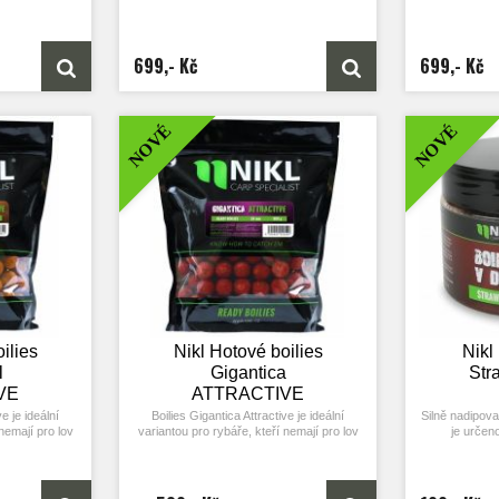
699,- Kč
699,- Kč
NOVÉ
NOVÉ
ilies
Nikl Hotové boilies
Nikl
l
Gigantica
Str
VE
ATTRACTIVE
ve je ideální
Boilies Gigantica Attractive je ideální
Silně nadipovan
nemají pro lov
variantou pro rybáře, kteří nemají pro lov
je určeno
í si aktivně
příliš mnoho času a chtějí si aktivně
h vycházkách.
zachytat i na krátkodobých vycházkách.
Boilies v dipu 
ví rozpustných
Díky použití většího množství rozpustných
kteří chodí k
ání tekutých
složek a vyššího dávkování tekutých
chtějí d