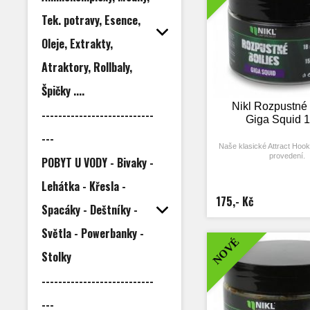
na kuličku a vzniklo tak t
Tek. potravy, Esence,
boilies.
Oleje, Extrakty,
Atraktory, Rollbaly,
Špičky ....
Nikl Rozpustné 
---------------------------
Giga Squid 
---
Naše klasické Attract Hook
provedení.
POBYT U VODY - Bivaky -
Skvělá nástraha, která po
Lehátka - Křesla -
záběru v co nejkratš
Je perfektní pro krátkodo
175,- Kč
chytání. Rozpustné boili
Spacáky - Deštníky -
vysokou dávku atraktorů a z
upraven tak, aby se rychlej
Světla - Powerbanky -
nástraha tak uvolňovala d
NOVÉ
atraktory co nejryc
Stolky
Nabízíme ve 14 a 
Na základě poptávky spous
původní váleček (Attract Hoo
---------------------------
na kuličku a vzniklo tak t
boilies.
---