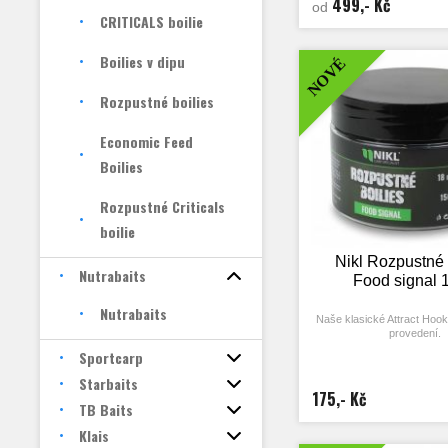
499,- Kč
od
přísad je tato varianta jak
CRITICALS boilie
zimní rybaření, rybářské záv
kdy kapři takřka žádno
nepřijímají…
Boilies v dipu
NOVÉ
Doba rozpustnosti tohoto bo
závislá na teplotě vody a ak
ryb. V „běžných“ podmínká
Rozpustné boilies
pomalu rozpouští zhruba 8
v teplé letní vodě pak přibli
zaručuje bleskovou účinn
Economic Feed
situacích!
Boilies
Rozpustné Criticals
boilie
Nikl Rozpustné 
Nutrabaits
Food signal 
Nutrabaits
Naše klasické Attract Hook
provedení.
Sportcarp
Skvělá nástraha, která po
záběru v co nejkratš
Starbaits
Je perfektní pro krátkodo
175,- Kč
chytání. Rozpustné boili
TB Baits
vysokou dávku atraktorů a z
Klais
upraven tak, aby se rychlej
nástraha tak uvolňovala d