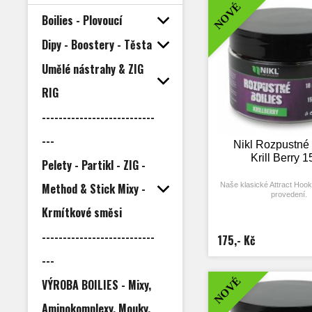
NOVÉ
atraktory co nejryc
Boilies - Plovoucí
Nabízíme ve 14 a 
Na základě poptávky spous
původní váleček (Attract Hoo
Dipy - Boostery - Těsta
na kuličku a vzniklo tak t
boilies.
Umělé nástrahy & ZIG
RIG
---------------------------
---
Nikl Rozpustné 
Krill Berry 
Pelety - Partikl - ZIG -
Method & Stick Mixy -
Naše klasické Attract Hook
provedení.
Krmítkové směsi
Skvělá nástraha, která po
záběru v co nejkratš
---------------------------
Je perfektní pro krátkodo
175,- Kč
chytání. Rozpustné boili
vysokou dávku atraktorů a z
---
upraven tak, aby se rychlej
nástraha tak uvolňovala d
NOVÉ
VÝROBA BOILIES - Mixy,
atraktory co nejryc
Nabízíme ve 14 a 
Na základě poptávky spous
Aminokomplexy, Mouky,
původní váleček (Attract Hoo