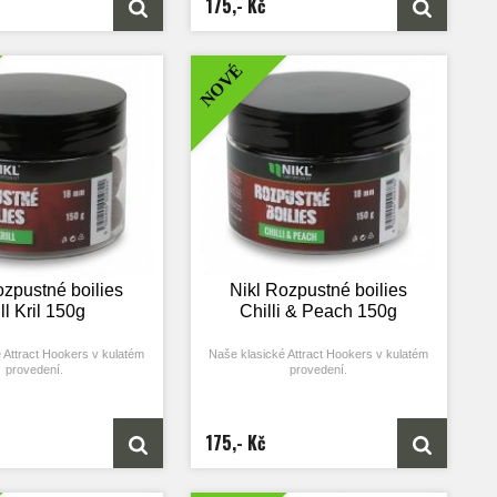
175,- Kč
chytání. Rozpustné boilies obsahují
nebo 24 mm (dle zvolené
vysokou dávku atraktorů a základní mix je
varianty)
upraven tak, aby se rychleji rozpouštěl a
nástraha tak uvolňovala do svého okolí
NOVÉ
atraktory co nejrychleji.
Nabízíme ve 14 a 18 mm.
Na základě poptávky spousty rybářů jsme
původní váleček (Attract Hookers) předělali
na kuličku a vzniklo tak toto rozpustné
boilies.
ozpustné boilies
Nikl Rozpustné boilies
ll Kril 150g
Chilli & Peach 150g
 Attract Hookers v kulatém
Naše klasické Attract Hookers v kulatém
provedení.
provedení.
aha, která pomáhá docílit
Skvělá nástraha, která pomáhá docílit
v co nejkratším čase.
záběru v co nejkratším čase.
 pro krátkodobé a závodní
Je perfektní pro krátkodobé a závodní
175,- Kč
zpustné boilies obsahují
chytání. Rozpustné boilies obsahují
atraktorů a základní mix je
vysokou dávku atraktorů a základní mix je
by se rychleji rozpouštěl a
upraven tak, aby se rychleji rozpouštěl a
 uvolňovala do svého okolí
nástraha tak uvolňovala do svého okolí