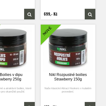
699,- Kč
NOVÉ
 Boilies v dipu
Nikl Rozpustné boilies
awberry 250g
Strawberry 150g
é a atraktivní boilies, které
Naše klasické Attract Hookers v kulatém
 pro okamžité použití.
provedení.
je ideální volbou pro rybáře,
Skvělá nástraha, která pomáhá docílit
 vodě na krátké vycházky a
záběru v co nejkratším čase.
ocílit rychlého záběru.
Je perfektní pro krátkodobé a závodní