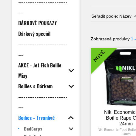
---------------------------
---
Seřadit podle:
Název
DÁRKOVÉ POUKAZY
Dárkový speciál
Zobrazené produkty
1 
---------------------------
NOVÉ
---
AKCE - Jet Fish Boilie
Mixy
Boilies s Dárkem
---------------------------
---
Nikl Economic
Boilies - Trvanlivé
Boilie Rape 
24mm
BadCarps
Nikl Economic Feed Boili
24mm