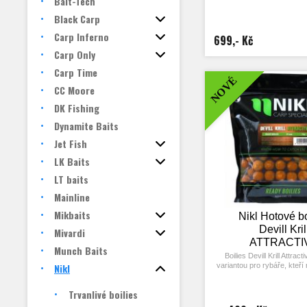
Bait-Tech
Black Carp
Carp Inferno
699,- Kč
Carp Only
Carp Time
NOVÉ
CC Moore
DK Fishing
Dynamite Baits
Jet Fish
LK Baits
LT baits
Mainline
Mikbaits
Nikl Hotové bo
Devill Kril
Mivardi
ATTRACTI
Munch Baits
Boilies Devill Krill Attracti
Nikl
variantou pro rybáře, kteří 
příliš mnoho času a chtěj
zachytat i na krátkodobýc
Trvanlivé boilies
Díky použití většího množst
složek a vyššího dávkov