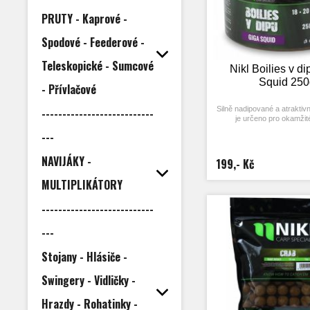
PRUTY - Kaprové -
Spodové - Feederové -
Teleskopické - Sumcové
Nikl Boilies v d
Squid 250
- Přívlačové
Silně nadipované a atraktivní
---------------------------
je určeno pro okamžité
---
Boilies v dipu je ideální vol
kteří chodí k vodě na krát
NAVIJÁKY -
chtějí docílit rychléh
199,- Kč
Průměr: 20 nebo 24 mm (
MULTIPLIKÁTORY
varianty)
---------------------------
---
Stojany - Hlásiče -
Swingery - Vidličky -
Hrazdy - Rohatinky -