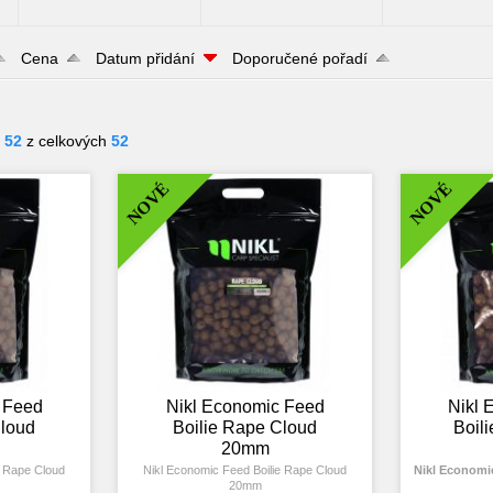
Cena
Datum přidání
Doporučené pořadí
- 52
z celkových
52
NOVÉ
NOVÉ
 Feed
Nikl Economic Feed
Nikl 
Cloud
Boilie Rape Cloud
Boil
20mm
e Rape Cloud
Nikl Economic Feed Boilie Rape Cloud
Nikl Economi
20mm