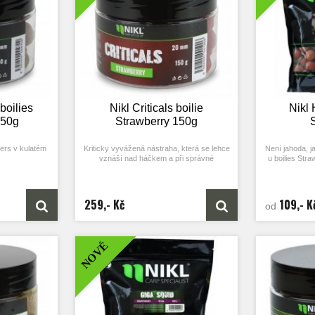
oto rozpustné
na kuličku a vzniklo tak toto rozpustné
na kuličku a
boilies.
boilies
Nikl Criticals boilie
Nikl 
150g
Strawberry 150g
ers v kulatém
Kriticky vyvážená nástraha, která se lehce
Není jahoda, j
vznáší nad háčkem a při správné
u boilies Stra
prezentaci se její „chování“ podobá volným
nejlepší jah
máhá docílit
návnadám.
kapry maxim
ím čase.
nakonec osvě
bé a závodní
Díky svojí neutrální váze se návnada lehce
jahodovýc
259,- Kč
109,- K
od
es obsahují
vznáší nad dnem a neguje tak váhu háčku,
ákladní mix je
díky tomu je její použití extrémně úspěšné.
Vy tak mů
i rozpouštěl a
Criticals jsou koncipované tak, že po
neskutečně přit
o svého okolí
nahození mohou plavat, ale po nějaké době
voní krásnou
NOVÉ
hleji.
do sebe nasají vodu a lehce klesnou
i když kul
18 mm.
na dno.
h
ty rybářů jsme
Tyto kriticky vyvážené nástrahy Vám
kers) předělali
umožní nejefektivnější prezentaci nástrahy
Mix je slože
oto rozpustné
a funkčnost návazce na všech tipech dna.
masových mou
Jedná se o produkt, který nám dopomohl
uvolňování po
k většině závodních úspěchů a k mnoha
boilies pro ry