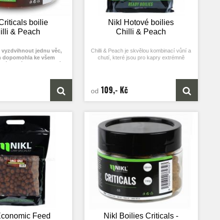
Criticals boilie
Nikl Hotové boilies
illi & Peach
Chilli & Peach
 vyzdvihnout jednu věc,
Chilli & Peach je skvělou kombinací vůní a
m dopomohla ke všem
chutí, které jsou pro kapry extrémně
závodním, tak i ostatním,
atraktivní. Boilies je založeno na bázi
e to tento produkt!
uhlohydrátů a obsahuje větší dávku pojiv,
aby vydrželo déle pod háčkem a odolalo
ky vyvážené nástrahy Vám
ataku od bílé ryby a malých kapříků. Na
109,- Kč
od
tivnější prezentaci nástrahy
boilies můžete mít sice méně záběrů, ale
ávazce na všech tipech dna.
dočkáte se větších úlovků a jednou
rální váze se lehce vznášejí
z výhod je i fakt, že je méně vyhledáváno
egují tak váhu háčku, díky
sumci a sumečky. Chilli & Peach můžete
jejich použití nesmírně
používat na okamžité chytání, ale je
als jsou koncipované tak, že
vhodné i na předkrmování a delší krmné
ůžou plavat, ale po nějaké
kampaně, protože díky svému složení
nasají vodu a lehce klesnou
vydrží na dně déle „čekat“ na kapry a
 pádem se stanou kriticky
pokud kuličky před vhozením do vody ještě
ženou nástrahou.
předmočíte ve vodě s obsahujícím
boosterem, nebo LUM-Xem, můžete krmit
i na hodně bahnitém dně. Pakliže chcete
mít jistotu, že vaše nástraha vydrží pod
háčkem do příjezdu i těch největších
kaprů, Chilli & Peach je pro vás jasnou
volbou.
Economic Feed
Nikl Boilies Criticals -