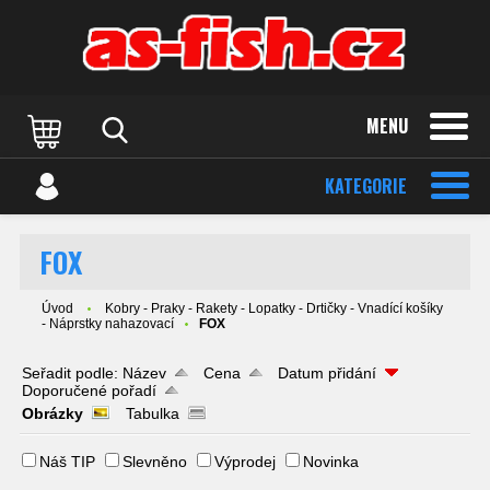
MENU
KATEGORIE
FOX
Úvod
Kobry - Praky - Rakety - Lopatky - Drtičky - Vnadící košíky
- Náprstky nahazovací
FOX
Seřadit podle:
Název
Cena
Datum přidání
Doporučené pořadí
Obrázky
Tabulka
Náš TIP
Slevněno
Výprodej
Novinka