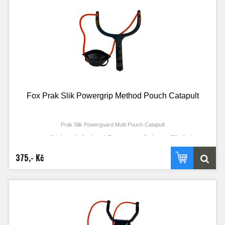
Rám z jednoho kusu monokok polymeru
Kapkovitý tvar rukojeti brání jejímu otáčení při střílení a zlepšuje tím
přesnost
Rukojeť s vytvarovanými prsty pro lepší manipulaci a pohodlí
Široké spojky gumy zlepšují průchod gumy rámem a omezují její
kroucení
Košíček z odolného materiálu
Košík opatřený neklouzavým poutkem pro použití i mokrou rukou
Hluboký více účelový košíček použitelný pro širokou škálu návnad
včetně boilie, partiklu a pelet
Náhradní gumy, košíčky a spojky pro gumu k dostání samostatně
Fox Prak Slik Powergrip Method Pouch Catapult
Prak Slik Powerguard Multi Pouch Catapult
Nový a vylepšený prak Powergrip využívá gumu Slik elastic
z revolučního materiálu
Jeden kus plné gumy Slik snižuje počet potřebných spojů a s nimi
375,- Kč
spojené problémy
Guma Slik Elastic je plná, tedy i menší průměr může vytvořit větší sílu
Větší síla vede k menšímu napnutí v gumě a během testování se
prokázalo výrazné prodloužení životnosti oproti tradičním dutým gumám
Prohnuté ergonomické držadlo zlepšuje manipulaci a komfort – prohnutí
rukojeti koriguje a omezuje nutnost prohnout zápěstí při střílení
Rám z jednoho kusu monokok polymeru
Kapkovitý tvar rukojeti brání jejímu otáčení při střílení a zlepšuje tím
přesnost
Rukojeť s vytvarovanými prsty pro lepší manipulaci a pohodlí