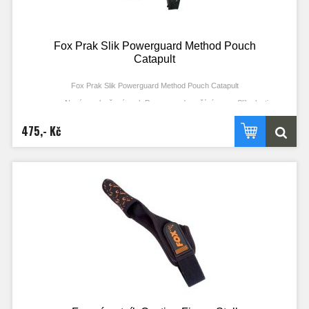
Fox Prak Slik Powerguard Method Pouch
Catapult
Fox Prak Slik Powerguard Method Pouch Catapult
Nový a vylepšený prak Powerguard využívá gumu Slik elastic
z revolučního materiálu
Jeden kus plné gumy Slik snižuje počet potřebných spojů a s nimi
475,- Kč
spojené problémy
Guma Slik Elastic je plná, tedy i menší průměr může vytvořit větší sílu
Větší síla vede k menšímu napnutí v gumě a během testování se
prokázalo výrazné prodloužení životnosti oproti tradičním dutým gumám
Patentovaný chránič kloubů
Otočná hlava brání kroucení gumy
Gumou potažená rukojeť s vymodelovanými pro větší přesnost a
pohodlí
Košíček Method braní rozmačkání koulí při napnutí praku
Náhradní gumy, košíčky a spojky pro gumu k dostání samostatně