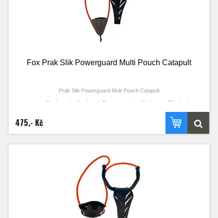
Široké spojky gumy zlepšují průchod gumy rámem a omezují její
kroucení
Košíček Method braní rozmačkání koulí při napnutí praku
Náhradní gumy, košíčky a spojky pro gumu k dostání samostatně
Fox Prak Slik Powerguard Multi Pouch Catapult
Prak Slik Powerguard Multi Pouch Catapult
Nový a vylepšený prak Powerguard využívá gumu Slik elastic
z revolučního materiálu
Jeden kus plné gumy Slik snižuje počet potřebných spojů a s nimi
475,- Kč
spojené problémy
Guma Slik Elastic je plná, tedy i menší průměr může vytvořit větší sílu
Větší síla vede k menšímu napnutí v gumě a během testování se
prokázalo výrazné prodloužení životnosti oproti tradičním dutým gumám
Patentovaný chránič kloubů
Otočná hlava brání kroucení gumy
Gumou potažená rukojeť s vymodelovanými pro větší přesnost a
pohodlí
Košíček z odolného materiálu
Košík opatřený neklouzavým poutkem pro použití i mokrou rukou
Hluboký více účelový košíček použitelný pro širokou škálu návnad
včetně boilie, partiklu a pelet
Náhradní gumy, košíčky a spojky pro gumu k dostání samostatně