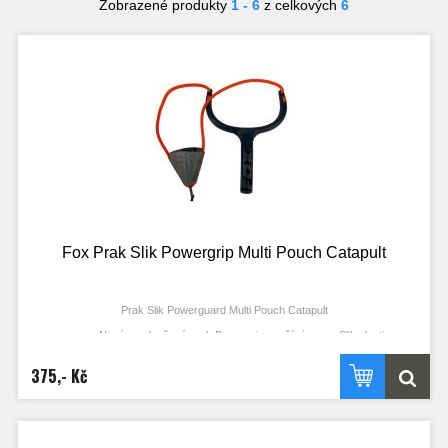
Zobrazené produkty
1 - 6
z celkových
6
Fox Prak Slik Powergrip Multi Pouch Catapult
Prak Slik Powerguard Multi Pouch Catapult
Nový a vylepšený prak Powergrip využívá gumu Slik elastic
z revolučního materiálu
Jeden kus plné gumy Slik snižuje počet potřebných spojů a s nimi
375,- Kč
spojené problémy
Guma Slik Elastic je plná, tedy i menší průměr může vytvořit větší sílu
Větší síla vede k menšímu napnutí v gumě a během testování se
prokázalo výrazné prodloužení životnosti oproti tradičním dutým gumám
Prohnuté ergonomické držadlo zlepšuje manipulaci a komfort – prohnutí
rukojeti koriguje a omezuje nutnost prohnout zápěstí při střílení