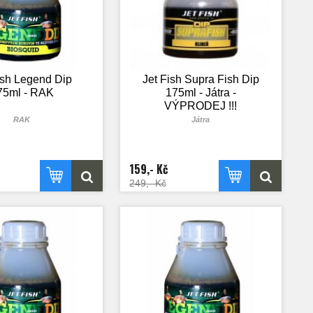
ish Legend Dip
Jet Fish Supra Fish Dip
75ml - RAK
175ml - Játra -
VÝPRODEJ !!!
RAK
Játra
159,- Kč
249,- Kč