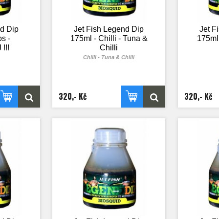
nd Dip
Jet Fish Legend Dip
Jet F
s -
175ml - Chilli - Tuna &
175ml
!!!
Chilli
Chilli - Tuna & Chilli
320,- Kč
320,- Kč