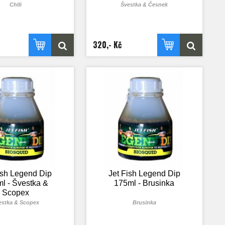
Chlli
Švestka & Česnek
320,- Kč
ish Legend Dip
Jet Fish Legend Dip
l - Švestka &
175ml - Brusinka
Scopex
estka & Scopex
Brusinka