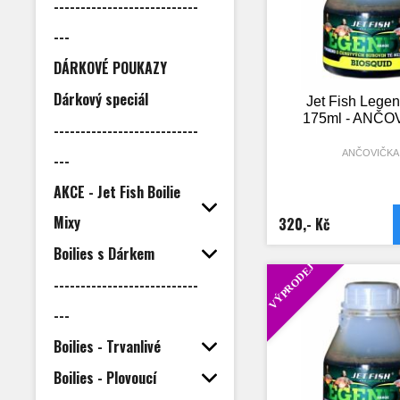
---------------------------
---
DÁRKOVÉ POUKAZY
Dárkový speciál
Jet Fish Lege
175ml - ANČO
---------------------------
ANČOVIČKA
---
AKCE - Jet Fish Boilie
Mixy
320,- Kč
Boilies s Dárkem
VÝPRODEJ
---------------------------
---
Boilies - Trvanlivé
Boilies - Plovoucí