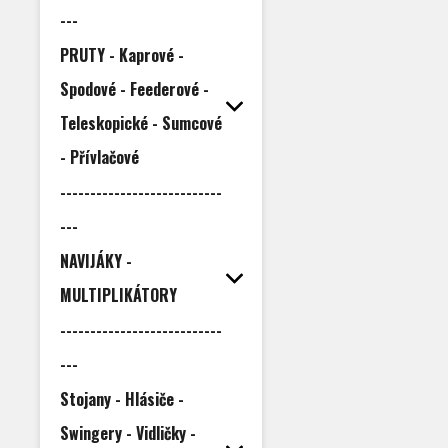
---
PRUTY - Kaprové -
Spodové - Feederové -
Teleskopické - Sumcové
- Přívlačové
---------------------------
---
NAVIJÁKY -
MULTIPLIKÁTORY
---------------------------
---
Stojany - Hlásiče -
Swingery - Vidličky -