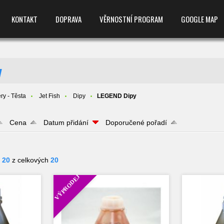
KONTAKT
DOPRAVA
VĚRNOSTNÍ PROGRAM
GOOGLE MAP
y
ry - Těsta
Jet Fish
Dipy
LEGEND Dipy
Cena
Datum přidání
Doporučené pořadí
- 20
z celkových
20
VÝPRODEJ