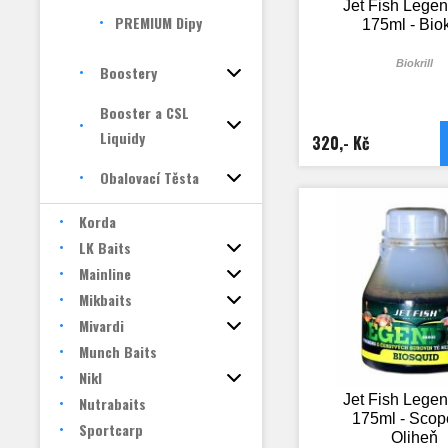
Jet Fish Lege
PREMIUM Dipy
175ml - Biokr
Biokrill
Boostery
Booster a CSL
Liquidy
320,- Kč
Obalovací Těsta
Korda
LK Baits
Mainline
Mikbaits
Mivardi
Munch Baits
Nikl
Jet Fish Lege
Nutrabaits
175ml - Scop
Sportcarp
Oliheň