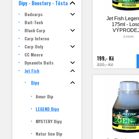
Dipy - Boostery - Těsta
Badcarps
Jet Fish Lege
Bait-Tech
175ml - Loso
Black Carp
VÝPRODEJ 
Losos
Carp Inferno
Carp Only
CC Moore
199,- Kč
Dynamite Baits
320,- Kč
Jet Fish
Dipy
Amur Dip
LEGEND Dipy
MYSTERY Dipy
Natur line Dip