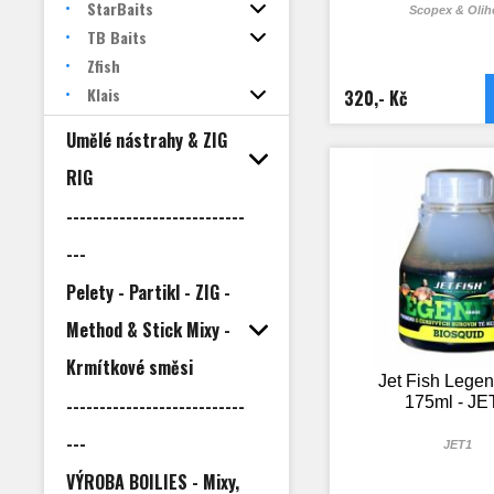
StarBaits
Scopex & Olih
TB Baits
Zfish
Klais
320,- Kč
Umělé nástrahy & ZIG
RIG
---------------------------
---
Pelety - Partikl - ZIG -
Method & Stick Mixy -
Krmítkové směsi
Jet Fish Lege
---------------------------
175ml - JE
---
JET1
VÝROBA BOILIES - Mixy,