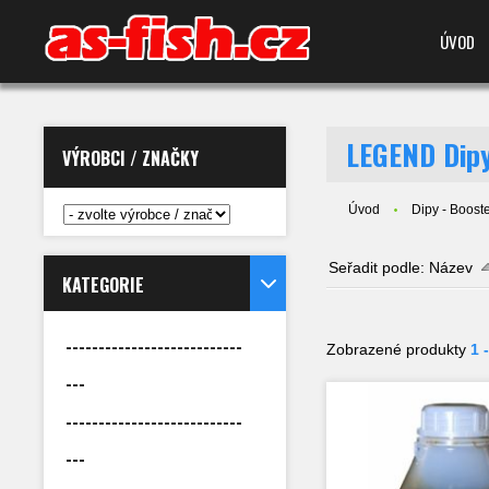
ÚVOD
LEGEND Dip
VÝROBCI / ZNAČKY
Úvod
Dipy - Booste
Seřadit podle:
Název
KATEGORIE
---------------------------
Zobrazené produkty
1 
---
---------------------------
---