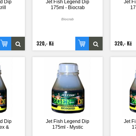
nd Dip
Jet Fish Legend Dip
Jet F
ill
175ml - Biocrab
17
Biocrab
320,- Kč
320,- Kč
nd Dip
Jet Fish Legend Dip
Jet F
ex &
175ml - Mystic
17