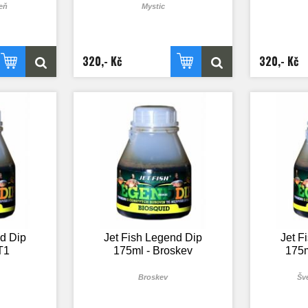
eň
Mystic
320,- Kč
320,- Kč
nd Dip
Jet Fish Legend Dip
Jet F
T1
175ml - Broskev
175m
Broskev
Šv