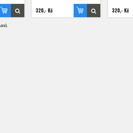
320,- Kč
320,- Kč
ktů.