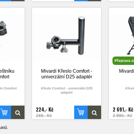
Přeprava 
eštníku
Mivardi Křeslo Comfort -
Mivard
mfort
univerzální D25 adaptér
slo Comfort
Křeslo Comfort - univerzální D25
Křesl
adaptér
224,- Kč
2 691,- Kč
249,- Kč
2 990,- Kč
ktů.