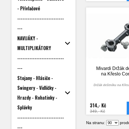
- Přívlačové
---------------------------
---
NAVIJÁKY -
MULTIPLIKÁTORY
---------------------------
---
Mivardi Držák d
na Křeslo Co
Stojany - Hlásiče -
Držák deštníku na Kře
Swingery - Vidličky -
Hrazdy - Rohatinky -
314,- Kč
Splávky
349,- Kč
---------------------------
Na stranu:
produ
---