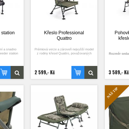
station
Křeslo Professional
Pohovk
Quattro
křes
lní a snadno
Prémiová verze a zároveň nejvyšší model
eeder station
z rodiny křesel Quattro, považovaných
Rozměr sedací
n sedáku i
desítkami tisíc spokojených zákazníků za
x dé
 polstrovanou
nejlepší křesla na trhu. Lehký a extrémně
Rozměr zádové
sezení. Čtyři
pevný rám je doplněn robustními opěrkami,
x dé
způsobí všem
které se nekroutí a ni při vysokém zatížení
2 599,- Kč
3 589,- Kč
Výška sedáku
u s vestavěnou
a slouží zároveň k polohování opěradla.
- 
tavení sedačky
Nohy s automatickým výsuvem jsou
Počet kus
zích oceníte
osazeny velkými patkami proti zaboření.
Nos
valitní výkyvné
Klíčovým prvkem tohoto křesla je extrémně
NÁŠ TIP
ka je vybavena
pohodlná matrace, tvořená dutými
Transport
 pod sedákem.
měkčenými tubusy, potaženými pohodlným
Hmot
ata, držáky a
fleece materiálem. Ta je doplněna o velký
 sedačky během
polštář se silným a měkkým polstrováním
avených úchytů
klasického typu.
dáku. Opěradlo
oduše sklopíte
oloze pomocí
 sedačky je i
nošení přes