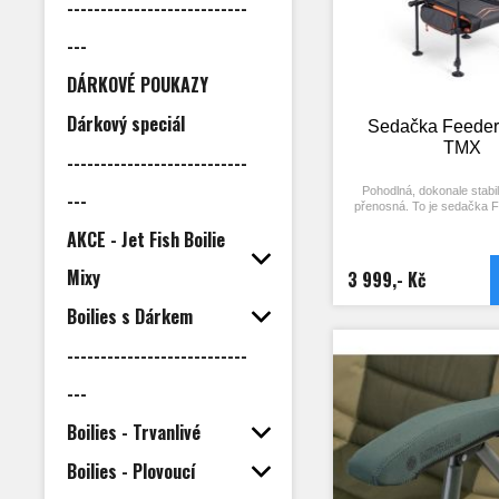
---------------------------
---
DÁRKOVÉ POUKAZY
Dárkový speciál
Sedačka Feeder 
TMX
---------------------------
Pohodlná, dokonale stabi
---
přenosná. To je sedačka F
TMX. Ergonomický desig
AKCE - Jet Fish Boilie
opěradla spolu s kvalitně
matrací zajišťují pohodlné 
nastavitelné nohy se při
Mixy
3 999,- Kč
nerovnostem terénu a spol
libelou umožňují rychlé us
Boilies s Dárkem
do roviny. Na strmých bře
přední teleskopické nohy i k
patky proti zaboření. Sedač
---------------------------
velkým úložným prostorem
Zde můžete uložit boční pl
---
další příslušenství. Nohy
transportu vsunete do připr
v zaoblené přední části se
Boilies - Trvanlivé
při přenášení sedačky jedn
a zajistíte ve sklopené p
Boilies - Plovoucí
připravené spony. Součástí
nastavitelný popruh pro 