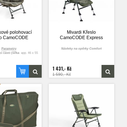
ové polohovací
Mivardi Křeslo
lo CamoCODE
CamoCODE Express
Parametry
Návleky na opěrky Comfort
 části (šířka
app. 46 x 55
lka)
cm
 části (šířka
app. 72 x 72
lka)
cm
1 431,- Kč
 od země (od
app. 39 - 51
1 590,- Kč
do)
cm
ů v balení
1
nost
160 kg
80 x 83 x 21
ní rozměr
cm
nost
9,0 kg