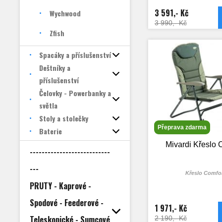
3 591,- Kč
Wychwood
3 990,- Kč
Zfish
Spacáky a příslušenství
Deštníky a
příslušenství
Čelovky - Powerbanky a
světla
Stoly a stolečky
Přeprava zdarma
Baterie
Mivardi Křeslo 
---------------------------
---
Křeslo Comfo
PRUTY - Kaprové -
Spodové - Feederové -
1 971,- Kč
Teleskopické - Sumcové
2 190,- Kč