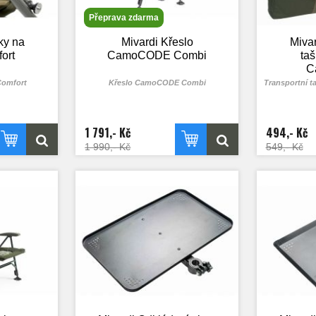
Přeprava zdarma
ky na
Mivardi Křeslo
Mivar
ort
CamoCODE Combi
taš
C
Comfort
Křeslo CamoCODE Combi
Transportní 
1 791,- Kč
494,- Kč
1 990,- Kč
549,- Kč