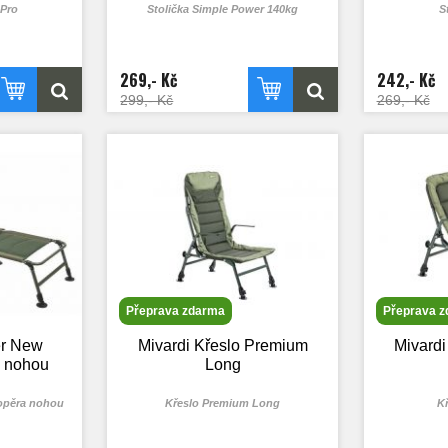
 Pro
Stolička Simple Power 140kg
S
269,- Kč
242,- Kč
299,- Kč
269,- Kč
Přeprava zdarma
Přeprava 
er New
Mivardi Křeslo Premium
Mivard
a nohou
Long
 opěra nohou
Křeslo Premium Long
K