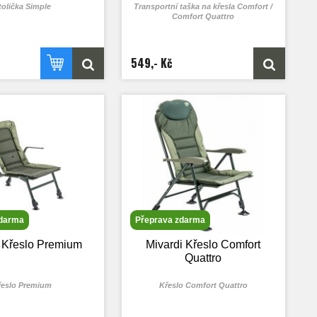
tolička Simple
Transportní taška na křesla Comfort /
Comfort Quattro
549,- Kč
zdarma
Přeprava zdarma
i Křeslo Premium
Mivardi Křeslo Comfort
Quattro
řeslo Premium
Křeslo Comfort Quattro