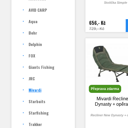
Stolička Simple
AVID CARP
Aqua
656,- Kč
729,- Kč
Behr
Delphin
FOX
Giants Fishing
JRC
Mivardi
Přeprava zdarma
Mivardi Reclin
Starbaits
Dynasty + opěr
Starfishing
Recliner New Dynasty +
Trakker