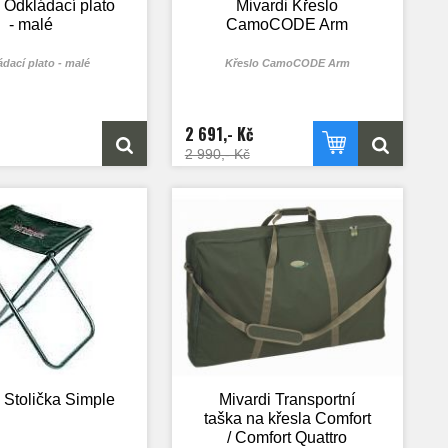
 Odkládací plato
Mivardi Křeslo
- malé
CamoCODE Arm
dací plato - malé
Křeslo CamoCODE Arm
2 691,- Kč
2 990,- Kč
 Stolička Simple
Mivardi Transportní
taška na křesla Comfort
/ Comfort Quattro