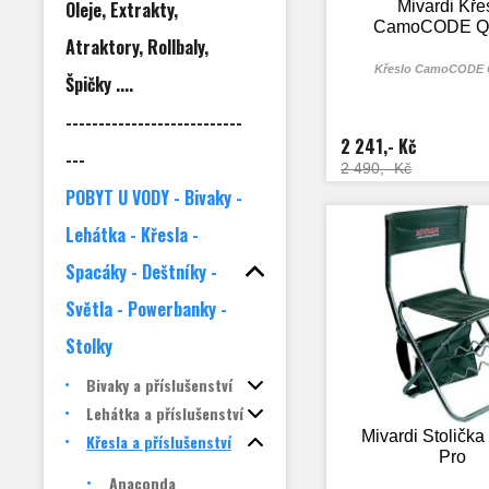
Oleje, Extrakty,
Mivardi Kře
CamoCODE Qu
Atraktory, Rollbaly,
Křeslo CamoCODE 
Špičky ....
---------------------------
2 241,- Kč
---
2 490,- Kč
POBYT U VODY - Bivaky -
Lehátka - Křesla -
Spacáky - Deštníky -
Světla - Powerbanky -
Stolky
Bivaky a příslušenství
Lehátka a příslušenství
Mivardi Stolička
Křesla a příslušenství
Pro
Anaconda