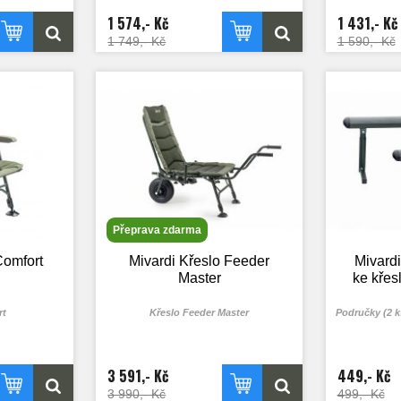
1 574,- Kč
1 431,- Kč
1 749,- Kč
1 590,- Kč
Přeprava zdarma
Comfort
Mivardi Křeslo Feeder
Mivardi
Master
ke křes
rt
Křeslo Feeder Master
Područky (2 k
3 591,- Kč
449,- Kč
3 990,- Kč
499,- Kč