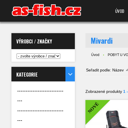
ÚVOD
Mivardi
VÝROBCI / ZNAČKY
Úvod
POBYT U VODY
Seřadit podle:
Název
KATEGORIE
---------------------------
Zobrazené produkty
1 
---
NOVÉ
---------------------------
---