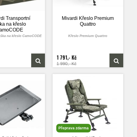
di Transportní
Mivardi Křeslo Premium
ka na křeslo
Quattro
amoCODE
taška na křeslo CamoCODE
Křeslo Premium Quattro
1 791,- Kč
1 990,- Kč
Přeprava zdarma