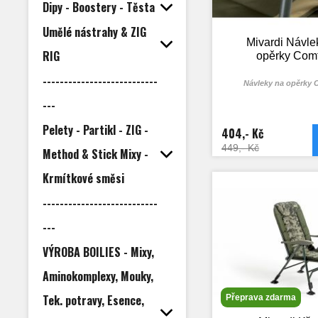
rameno.
Dipy - Boostery - Těsta
Umělé nástrahy & ZIG
Mivardi Návle
RIG
opěrky Comf
---------------------------
Návleky na opěrky 
---
Pelety - Partikl - ZIG -
404,- Kč
449,- Kč
Method & Stick Mixy -
Krmítkové směsi
---------------------------
---
VÝROBA BOILIES - Mixy,
Aminokomplexy, Mouky,
Tek. potravy, Esence,
Přeprava zdarma