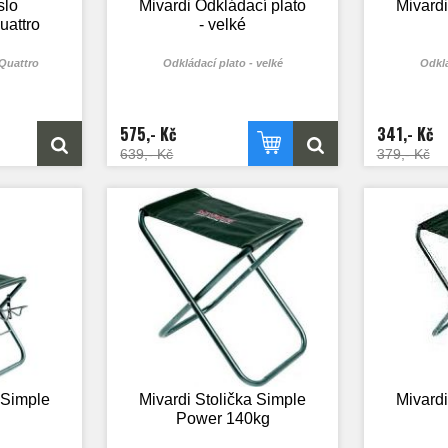
slo
Mivardi Odkládací plato
Mivardi
attro
- velké
Quattro
Odkládací plato - velké
Odklá
575,- Kč
341,- Kč
639,- Kč
379,- Kč
 Simple
Mivardi Stolička Simple
Mivardi
Power 140kg