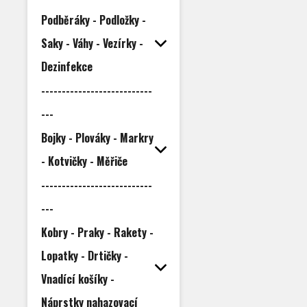
Podběráky - Podložky -
Saky - Váhy - Vezírky -
Dezinfekce
---------------------------
---
Bojky - Plováky - Markry
- Kotvičky - Měřiče
---------------------------
---
Kobry - Praky - Rakety -
Lopatky - Drtičky -
Vnadící košíky -
Náprstky nahazovací