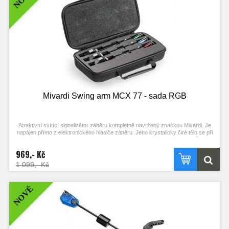
Integrované posuvné závaží
Odnímatelný rychloklip
Dodávané v 5 barvách (zelená, červená, modrá, černá, oranžová)
Mivardi Swing arm MCX 77 - sada RGB
Atraktivní svítící signalizátor záběru kompletně navržený značkou Mivardi. Je
napájen přímo z elektronického hlásiče záběru. Jeho krystalicky čiré tělo se při
záběru celé rozzáří tlumeným světlem. Velmi lehká hlava signalizátoru může být
v případě potřeby výrazně zatížena posuvným závažím. Spolehlivý klip
969,- Kč
bezpečně drží vlasec nebo šňůru bez ohledu na jejich průměr a na zatížení
hlavy. Přitom však zajišťuje bezpečné odpadnutí signalizátoru při záseku. Při
1 099,- Kč
odpadnutí signalizátoru je rameno zachyceno ve spodní poloze a nedochází k
jeho nárazu do vidličky ani k dalšímu samovolnému kývání ramene.
NOVÉ
Balení: Červený, Zelený a Modrý + kufřík