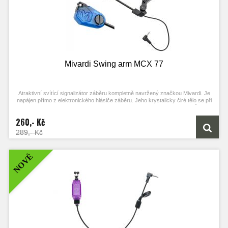
Mivardi Swing arm MCX 77
Atraktivní svítící signalizátor záběru kompletně navržený značkou Mivardi. Je
napájen přímo z elektronického hlásiče záběru. Jeho krystalicky čiré tělo se při
záběru celé rozzáří tlumeným světlem. Velmi lehká hlava signalizátoru může být
v případě potřeby výrazně zatížena posuvným závažím. Spolehlivý klip
260,- Kč
bezpečně drží vlasec nebo šňůru bez ohledu na jejich průměr a na zatížení
hlavy. Přitom však zajišťuje bezpečné odpadnutí signalizátoru při záseku. Při
289,- Kč
odpadnutí signalizátoru je rameno zachyceno ve spodní poloze a nedochází k
jeho nárazu do vidličky ani k dalšímu samovolnému kývání ramene.
NOVÉ