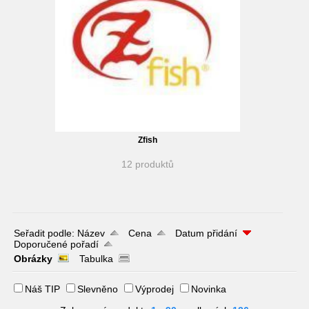
Zfish
12 produktů
Seřadit podle:
Název
Cena
Datum přidání
Doporučené pořadí
Obrázky
Tabulka
Náš TIP
Slevněno
Výprodej
Novinka