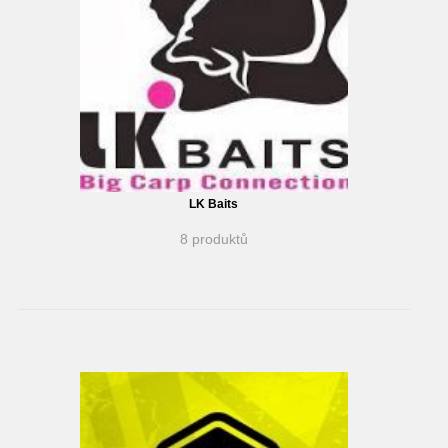
LK Baits
8 produktů