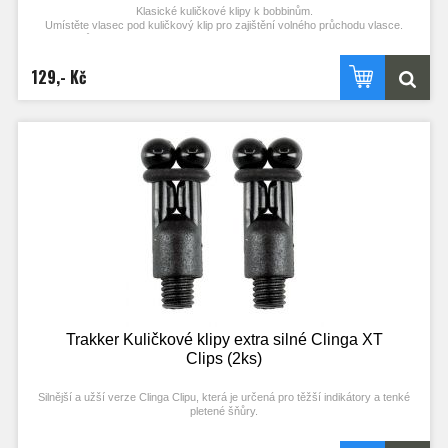
Klasické kuličkové klipy k bobbinům.
Umístěte vlasec pod kuličkový klip pro zajištění volného průchodu vlasce.
Případně můžete vlasec umístit mezi tvarovaná „křídla“ pro jeho pevné zajištění,
což Vás upozorní i na ten nejjemnější pohyb bobbinu. Přítlak snadno nastavíte
posunutím gumičky.
129,- Kč
Klipy jsou standardně dodávány ke všem indikátorům a jsou vybaveny závitem,
který je kompatibilní i s většinou ostatních indikátorů na trhu.
Technické parametry
Délka: 2,3 cm
Hmotnost: cca 0,42 g
Trakker Kuličkové klipy extra silné Clinga XT
Clips (2ks)
Silnější a užší verze Clinga Clipu, která je určená pro těžší indikátory a tenké
pletené šňůry.
Tyto klipy oceníte zejména při rybaření na velkých jezerech nebo při rybaření
v silném proudu.