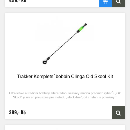
459,- Kč
Rozměry: 20 × 32 mm
Hmotnost: 20 g
Délka řetízku cca 15 cm
Trakker Kompletní bobbin Clinga Old Skool Kit
Ultra lehké a tradiční bobbiny, které zdobí sestavy mnoha předních rybářů. „Old
Skool“ je určen převážně pro metodu „slack-line“, čili chytání s povoleným
vlascem a nebude tedy vaši sestavu příliš šponovat.
Kompatibilní s izotopy v rozměru 3 × 10 mm.
389,- Kč
Technické parametry
Rozměr: 10×22 mm
Hmotnost: cca 2 g (bílá varianta 3 g)
Délka řetízku: 15 cm