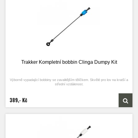
Trakker Kompletní bobbin Clinga Dumpy Kit
Výborně vypadající bobbiny se zavalitějším tělíčkem. Skvělé pro lov na kratší a
střední vzdálenost.
Vlastnosti produktu
389,- Kč
ideální pro lov na kratší a střední vzdálenosti
k dispozici ve třech barvách
kompatibilní s izotopy s rozměrem 3×10 mm
Technické parametry
Rozměr: 22×15 mm
Hmotnost modrého a zeleného: 5 g
Hmotnost bílého: 7 g
Délka řetízku: cca 15 cm