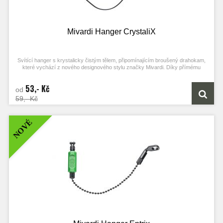
Mivardi Hanger CrystaliX
Svítící hanger s krystalicky čistým tělem, připomínajícím broušený drahokam,
které vychází z nového designového stylu značky Mivardi. Díky přímému
připojení k hlásiči záběru pomocí standardního konektoru je zajištěno napájení
hangeru a zároveň světelná signalizace záběru. Při záběru se celé tělo rozzáří
53,- Kč
tlumeným světlem v jedné z osmi dostupných barev. Hanger je plně kompatibilní
od
se všemi běžnými elektronickými hlásiči záběru. Je osazen precizním
59,- Kč
celokovovým klipem Mivardi bez bočních vůlí. V případě lovu ve zhoršených
povětrnostních podmínkách nebo lovu na větší vzdálenosti je možné jej osadit
samostatně dodávanými přídavnými zátěžemi.
NOVÉ
Hmotnost: 30gr
Dvojice originálních přídavných zátěží k hangerům CrystaliX. Pro každý hanger
je možné použít více přídavných zátěží.
Hmotnost: 2 x 8gr