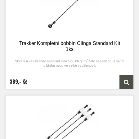
Trakker Kompletní bobbin Clinga Standard Kit
1ks
Skvělý a všestranný all-round indikátor, který můžete nasadit ať už lovíte
u břehu nebo ve velké vzdálenosti.
Kompatibilní s izotopy s rozměrem 3 × 20mm
Technická parametry
389,- Kč
Rozměry: 15 × 32 mm
Hmotnost: 6 g (u bílé varianty 12 g)
Délka řetízku: 15 cm