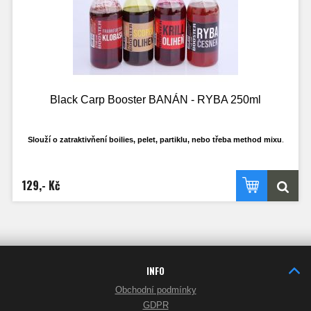
Black Carp Booster BANÁN - RYBA 250ml
Slouží o zatraktivňení boilies, pelet, partiklu, nebo třeba method mixu
.
Má ideální hustotu, tak aby se mohl do krmení nasát a ne jen všechen stéct pryč
po
povrchu. Samožřejmostí je, že nerozpouští PVA materíály.
129,- Kč
Ideální k dipování PVA punčoch.
INFO
Obchodní podmínky
GDPR