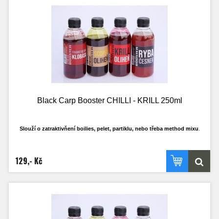
Black Carp Booster CHILLI - KRILL 250ml
Slouží o zatraktivňení boilies, pelet, partiklu, nebo třeba method mixu
.
Má ideální hustotu, tak aby se mohl do krmení nasát a ne jen všechen stéct pryč
po
povrchu. Samožřejmostí je, že nerozpouští PVA materíály.
129,- Kč
Ideální k dipování PVA punčoch.