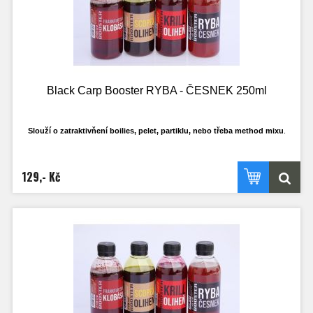
Black Carp Booster RYBA - ČESNEK 250ml
Slouží o zatraktivňení boilies, pelet, partiklu, nebo třeba method mixu
.
Má ideální hustotu, tak aby se mohl do krmení nasát a ne jen všechen stéct pryč
po
povrchu. Samožřejmostí je, že nerozpouští PVA materíály.
129,- Kč
Ideální k dipování PVA punčoch.