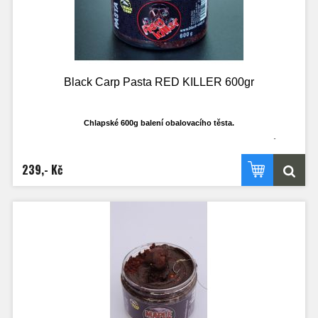
Black Carp Pasta RED KILLER 600gr
Chlapské 600g balení obalovacího těsta.
Ti co rádi používají, ví že klasické 250ml dost často nestačí a dojde v průběhu
výpravy. Nyní budete mít dostatečné množství i třeba k obalování olova, když to
bude třeba. Nejedná se o klasické těsto na boilies, ale o opravdu cíleně
239,- Kč
vyrobené těsto, které je ideálně plastické a ve vodě funkční!
Vydrží náhozy a dobře se sním pracuje.