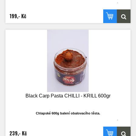
Ti co rádi používají, ví že klasické 250ml dost často nestačí a dojde v průběhu
výpravy. Nyní budete mít dostatečné množství i třeba k obalování olova, když to
bude třeba. Nejedná se o klasické těsto na boilies, ale o opravdu cíleně
199,- Kč
vyrobené těsto, které je ideálně plastické a ve vodě funkční!
Vydrží náhozy a dobře se sním pracuje.
Black Carp Pasta CHILLI - KRILL 600gr
Chlapské 600g balení obalovacího těsta.
Ti co rádi používají, ví že klasické 250ml dost často nestačí a dojde v průběhu
výpravy. Nyní budete mít dostatečné množství i třeba k obalování olova, když to
bude třeba. Nejedná se o klasické těsto na boilies, ale o opravdu cíleně
239,- Kč
vyrobené těsto, které je ideálně plastické a ve vodě funkční!