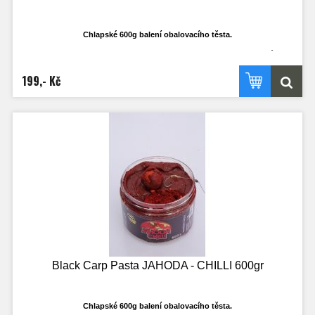
Chlapské 600g balení obalovacího těsta.
Ti co rádi používají, ví že klasické 250ml dost často nestačí a dojde v průběhu
výpravy. Nyní budete mít dostatečné množství i třeba k obalování olova, když to
bude třeba. Nejedná se o klasické těsto na boilies, ale o opravdu cíleně
199,- Kč
vyrobené těsto, které je ideálně plastické a ve vodě funkční!
Vydrží náhozy a dobře se sním pracuje.
Black Carp Pasta JAHODA - CHILLI 600gr
Chlapské 600g balení obalovacího těsta.