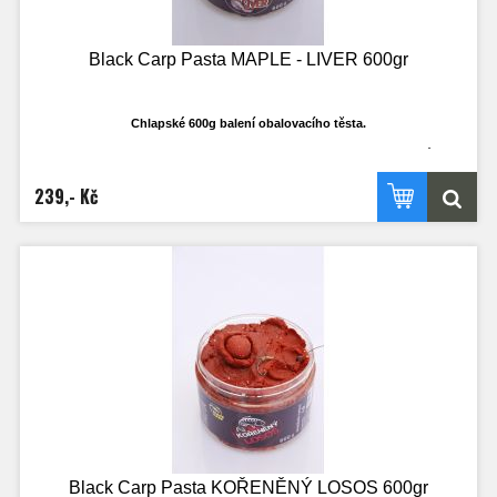
Black Carp Pasta MAPLE - LIVER 600gr
Chlapské 600g balení obalovacího těsta.
Ti co rádi používají, ví že klasické 250ml dost často nestačí a dojde v průběhu
výpravy. Nyní budete mít dostatečné množství i třeba k obalování olova, když to
bude třeba. Nejedná se o klasické těsto na boilies, ale o opravdu cíleně
239,- Kč
vyrobené těsto, které je ideálně plastické a ve vodě funkční!
Vydrží náhozy a dobře se sním pracuje.
Black Carp Pasta KOŘENĚNÝ LOSOS 600gr