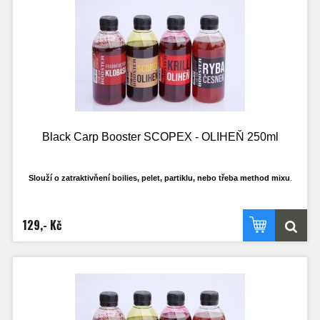
Black Carp Booster SCOPEX - OLIHEŇ 250ml
Slouží o zatraktivňení boilies, pelet, partiklu, nebo třeba method mixu
.
Má ideální hustotu, tak aby se mohl do krmení nasát a ne jen všechen stéct pryč
po
povrchu. Samožřejmostí je, že nerozpouští PVA materíály.
129,- Kč
Ideální k dipování PVA punčoch.