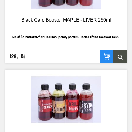
Black Carp Booster MAPLE - LIVER 250ml
Slouží o zatraktivňení boilies, pelet, partiklu, nebo třeba method mixu
.
Má ideální hustotu, tak aby se mohl do krmení nasát a ne jen všechen stéct pryč
po
povrchu. Samožřejmostí je, že nerozpouští PVA materíály.
129,- Kč
Ideální k dipování PVA punčoch.