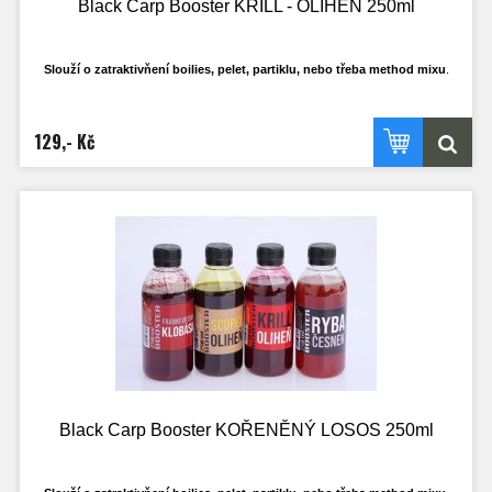
Black Carp Booster KRILL - OLIHEŇ 250ml
Slouží o zatraktivňení boilies, pelet, partiklu, nebo třeba method mixu
.
Má ideální hustotu, tak aby se mohl do krmení nasát a ne jen všechen stéct pryč
po
povrchu. Samožřejmostí je, že nerozpouští PVA materíály.
129,- Kč
Ideální k dipování PVA punčoch.
Black Carp Booster KOŘENĚNÝ LOSOS 250ml