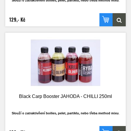
Slouží o zatraktivňení boilies, pelet, partiklu, nebo třeba method mixu
.
Má ideální hustotu, tak aby se mohl do krmení nasát a ne jen všechen stéct pryč
po
povrchu. Samožřejmostí je, že nerozpouští PVA materíály.
129,- Kč
Ideální k dipování PVA punčoch.
Black Carp Booster JAHODA - CHILLI 250ml
Slouží o zatraktivňení boilies, pelet, partiklu, nebo třeba method mixu
.
Má ideální hustotu, tak aby se mohl do krmení nasát a ne jen všechen stéct pryč
po
povrchu. Samožřejmostí je, že nerozpouští PVA materíály.