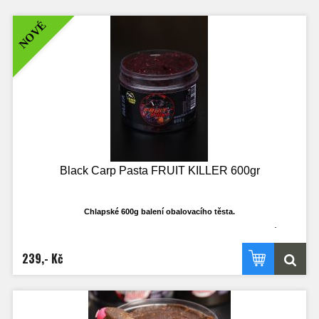
NOVÉ
Black Carp Pasta FRUIT KILLER 600gr
Chlapské 600g balení obalovacího těsta.
Ti co rádi používají, ví že klasické 250ml dost často nestačí a dojde v průběhu
výpravy. Nyní budete mít dostatečné množství i třeba k obalování olova, když to
bude třeba. Nejedná se o klasické těsto na boilies, ale o opravdu cíleně
239,- Kč
vyrobené těsto, které je ideálně plastické a ve vodě funkční!
Vydrží náhozy a dobře se sním pracuje.