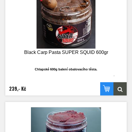
Black Carp Pasta SUPER SQUID 600gr
Chlapské 600g balení obalovacího těsta.
Ti co rádi používají, ví že klasické 250ml dost často nestačí a dojde v průběhu
výpravy. Nyní budete mít dostatečné množství i třeba k obalování olova, když to
bude třeba. Nejedná se o klasické těsto na boilies, ale o opravdu cíleně
239,- Kč
vyrobené těsto, které je ideálně plastické a ve vodě funkční!
Vydrží náhozy a dobře se sním pracuje.