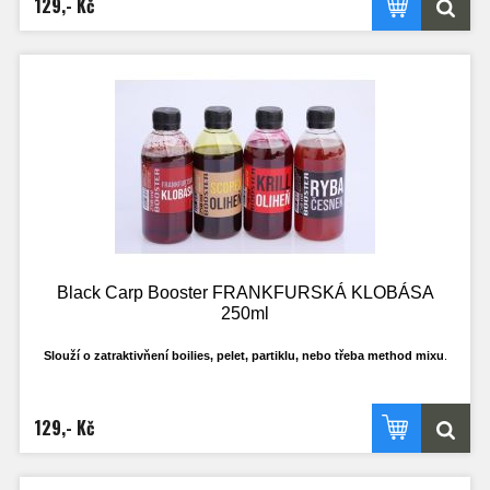
129,- Kč
Ideální k dipování PVA punčoch.
Black Carp Booster FRANKFURSKÁ KLOBÁSA
250ml
Slouží o zatraktivňení boilies, pelet, partiklu, nebo třeba method mixu
.
Má ideální hustotu, tak aby se mohl do krmení nasát a ne jen všechen stéct pryč
po
povrchu. Samožřejmostí je, že nerozpouští PVA materíály.
129,- Kč
Ideální k dipování PVA punčoch.