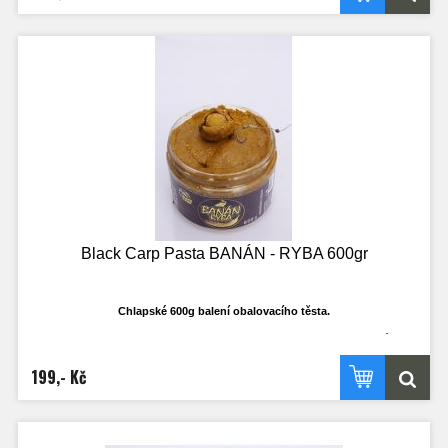
Vydrží náhozy a dobře se sním pracuje.
Black Carp Pasta BANÁN - RYBA 600gr
Chlapské 600g balení obalovacího těsta.
Ti co rádi používají, ví že klasické 250ml dost často nestačí a dojde v průběhu
výpravy. Nyní budete mít dostatečné množství i třeba k obalování olova, když to
bude třeba. Nejedná se o klasické těsto na boilies, ale o opravdu cíleně
199,- Kč
vyrobené těsto, které je ideálně plastické a ve vodě funkční!
Vydrží náhozy a dobře se sním pracuje.