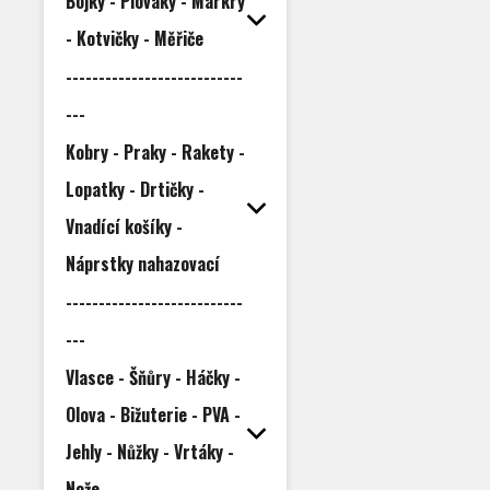
Bojky - Plováky - Markry
- Kotvičky - Měřiče
---------------------------
---
Kobry - Praky - Rakety -
Lopatky - Drtičky -
Vnadící košíky -
Náprstky nahazovací
---------------------------
---
Vlasce - Šňůry - Háčky -
Olova - Bižuterie - PVA -
Jehly - Nůžky - Vrtáky -
Nože