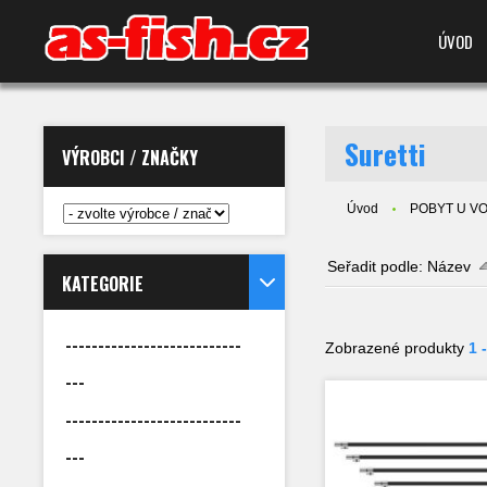
ÚVOD
Suretti
VÝROBCI / ZNAČKY
Úvod
POBYT U VODY
Seřadit podle:
Název
KATEGORIE
---------------------------
Zobrazené produkty
1 
---
---------------------------
---