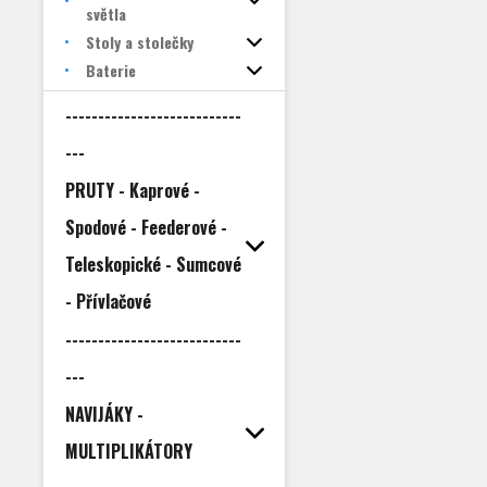
světla
Stoly a stolečky
Baterie
---------------------------
---
PRUTY - Kaprové -
Spodové - Feederové -
Teleskopické - Sumcové
- Přívlačové
---------------------------
---
NAVIJÁKY -
MULTIPLIKÁTORY