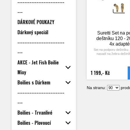
---------------------------
---
DÁRKOVÉ POUKAZY
Dárkový speciál
Suretti Set na 
deštníku 120 - 
---------------------------
4x adapté
Set na podporu deštníku.
---
nasadí na žebra deštní
našroubuje teleskopická ty
AKCE - Jet Fish Boilie
deštníku k zemi lze odšroub
tyč a získat tak uvnitř v
prostoru.
Mixy
1 199,- Kč
Délka tyče 120 až
Boilies s Dárkem
Set - 4x tyč a 4x a
Na stranu:
produ
---------------------------
---
Boilies - Trvanlivé
Boilies - Plovoucí