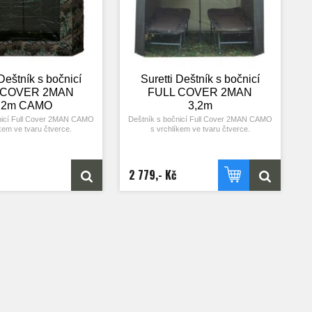
 Deštník s bočnicí
Suretti Deštník s bočnicí
 COVER 2MAN
FULL COVER 2MAN
,2m CAMO
3,2m
nicí Full Cover 2MAN CAMO
Deštník s bočnicí Full Cover 2MAN CAMO
kem ve tvaru čtverce.
s vrchlíkem ve tvaru čtverce.
lepené, po obvodu vrchlíku
Švy jsou podlepené, po obvodu vrchlíku
čka k ukotvení, deštník je
jsou čtyři očka k ukotvení, deštník je
yřmi stavitelnými provazy a
dodáván se čtyřmi stavitelnými provazy a
2 779,- Kč
kolíky.
kolíky.
naklápět pomocí kovového
Deštník lze naklápět pomocí kovového
CNC kloubu.
CNC kloubu.
 z ocelových drátů 1,6 m
Žebra jsou z ocelových drátů 1,6 m
oxovaných černou barvou.
dlouhých, eloxovaných černou barvou.
 je teleskopická s novým,
Středová tyč je teleskopická s novým,
vým adaptérem,který vnitřní
velmi spolehlivým adaptérem,který vnitřní
vírá po celém obvodě.
trubku svírá po celém obvodě.
rozloženého deštníku je 2.2
Rozměr stran rozloženého deštníku je 2.2
bočnice 140cm. Do vnitřního
x2.2 m, výška bočnice 140cm. Do vnitřního
e s přehledem umístit dvě
prostoru lze s přehledem umístit dvě
artních rozměrů. Vchodové
lehátka standartních rozměrů. Vchodové