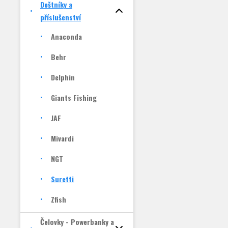
Deštníky a
příslušenství
Anaconda
Behr
Delphin
Giants Fishing
JAF
Mivardi
NGT
Suretti
Zfish
Čelovky - Powerbanky a