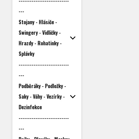
---------------------------
---
Stojany - Hlásiče -
Swingery - Vidličky -
Hrazdy - Rohatinky -
Splávky
---------------------------
---
Podběráky - Podložky -
Saky - Váhy - Vezírky -
Dezinfekce
---------------------------
---