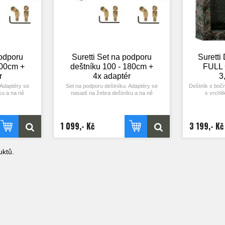
podporu
Suretti Set na podporu
Suretti
200cm +
deštníku 100 - 180cm +
FULL
r
4x adaptér
3
 Adaptéry se
Set na podporu deštníku. Adaptéry se
Deštník s boč
ku a na ně
nasadí na žebra deštníku a na ně
s vrchlí
č. Po ukotvení
našroubuje teleskopická tyč. Po ukotvení
ovat středovou
deštníku k zemi lze odšroubovat středovou
Švy jsou pod
íce volného
tyč a získat tak uvnitř více volného
jsou čtyři o
prostoru.
dodáván se čt
1 099,- Kč
3 199,- Kč
 200cm
Délka tyče 100 až 180cm
Deštník lze 
daptér
Set - 4x tyč a 4x adaptér
ktů.
Žebra jsou
dlouhých, el
Středová tyč
velmi spolehli
trubku s
Rozměr stran 
x2.2 m, výška 
prostoru lz
lehátka stand