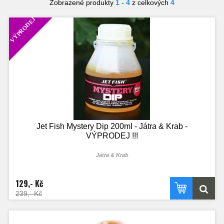
Zobrazené produkty
1 - 4
z celkových
4
VÝPRODEJ
Jet Fish Mystery Dip 200ml - Játra & Krab -
VÝPRODEJ !!!
Játra & Krab
129,- Kč
239,- Kč