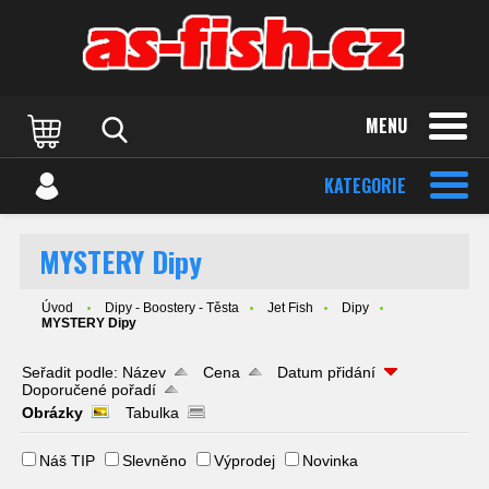
MENU
KATEGORIE
MYSTERY Dipy
Úvod
Dipy - Boostery - Těsta
Jet Fish
Dipy
MYSTERY Dipy
Seřadit podle:
Název
Cena
Datum přidání
Doporučené pořadí
Obrázky
Tabulka
Náš TIP
Slevněno
Výprodej
Novinka