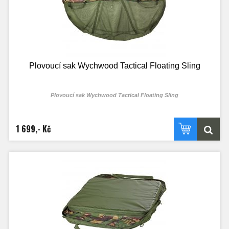
Plovoucí sak Wychwood Tactical Floating Sling
Plovoucí sak Wychwood Tactical Floating Sling
Vážící sak, který lze použít i jako přechovávací plovoucí sak pro nezbytně
nutnou dobu.
1 699,- Kč