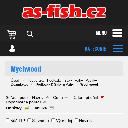
MENU
KATEGORIE
Wychwood
Úvod
Podběráky - Podložky - Saky - Váhy - Vezírky -
Dezinfekce
Podložky & Saky & Váhy
Wychwood
Seřadit podle:
Název
Cena
Datum přidání
Doporučené pořadí
Obrázky
Tabulka
Náš TIP
Slevněno
Výprodej
Novinka