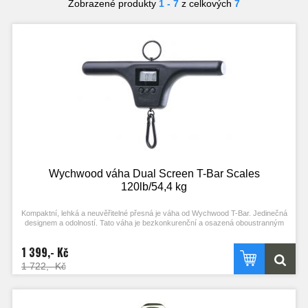
Zobrazené produkty
1 - 7
z celkových
7
Wychwood váha Dual Screen T-Bar Scales
120lb/54,4 kg
Kompaktní, lehká a neuvěřitelné přesná je váha od Wychwood T-Bar. Jedinečná
designem a odolností. Tato váha je bezkonkurenční a osazená oboustranným
displejem.
1 399,- Kč
1 722,- Kč