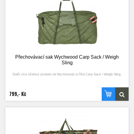
Přechovávací sak Wychwood Carp Sack / Weigh
Sling
Další více účelový produkt od Wychwoodu si říká Carp Sack / Weigh Sling.
Vyroben z příjemného a měkkého materiálu, který je velmi příjemný a přátelský k
rybě. Je dodáván včetně reflektivního lana v délce 5m, který je navíc zakončen
799,- Kč
klasickým závitem na vidličku, nechybí H-bójka a popruhy pro upevnění saku k
váze. Navíc je velmi skladný a lze ho snadno zabalit do sebe samého. Navržen
tak, aby bezpečně ochránil a udržel kapra uvnitř. Externí kapsa na uskladnění
lana a H-bójky.
Rozměry výrobku:
délka:90cm
výška:50cm