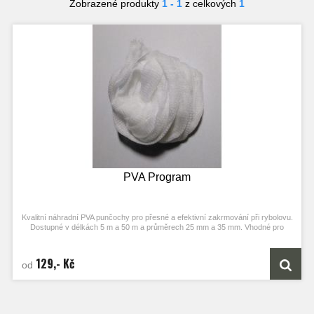
Zobrazené produkty
1 - 1
z celkových
1
PVA Program
Kvalitní náhradní PVA punčochy pro přesné a efektivní zakrmování při rybolovu.
Dostupné v délkách 5 m a 50 m a průměrech 25 mm a 35 mm. Vhodné pro
boilies, pelety, partikl i method mixy. Rychle rozpustné a snadno použitelné při
každé výpravě.
129,- Kč
od