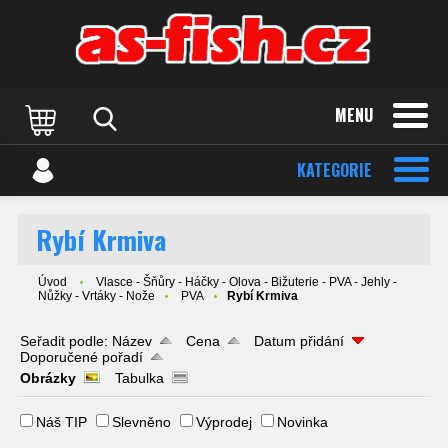
MENU
KATEGORIE
Rybí Krmiva
Úvod
Vlasce - Šňůry - Háčky - Olova - Bižuterie - PVA - Jehly -
Nůžky - Vrtáky - Nože
PVA
Rybí Krmiva
Seřadit podle:
Název
Cena
Datum přidání
Doporučené pořadí
Obrázky
Tabulka
Náš TIP
Slevněno
Výprodej
Novinka