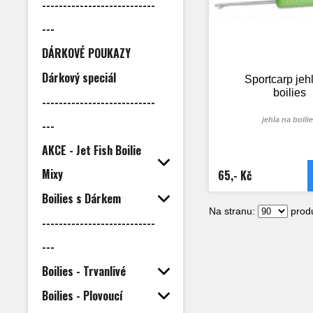
---------------------------
---
DÁRKOVÉ POUKAZY
Dárkový speciál
Sportcarp jeh
boilies
---------------------------
jehla na boili
---
AKCE - Jet Fish Boilie
Mixy
65,- Kč
Boilies s Dárkem
Na stranu:
produ
---------------------------
---
Boilies - Trvanlivé
Boilies - Plovoucí