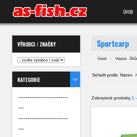
ÚVOD
Sportcarp
VÝROBCI / ZNAČKY
Úvod
Vlasce - Šňůr
Seřadit podle:
Název
KATEGORIE
---------------------------
Zobrazené produkty
1 
---
---------------------------
---