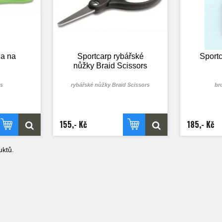
la na
Sportcarp rybářské
Sport
nůžky Braid Scissors
es
rybářské nůžky Braid Scissors
br
155,- Kč
185,- Kč
ktů.