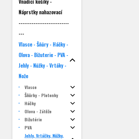
Vnadící košíky -
Náprstky nahazovací
---------------------------
---
Vlasce - Šňůry - Háčky -
Olova - Bižuterie - PVA -
Jehly - Nůžky - Vrtáky -
Nože
Vlasce
Šňůrky - Pletenky
Háčky
Olova - Zátěže
Bižutérie
PVA
Jehly, Vrtáčky, Nůžky,