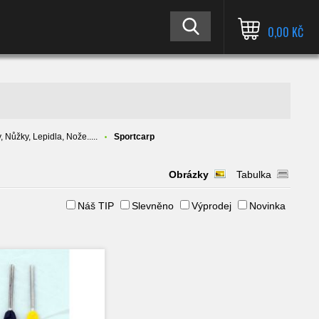
0,00 KČ
, Nůžky, Lepidla, Nože.....
Sportcarp
Obrázky
Tabulka
Náš TIP
Slevněno
Výprodej
Novinka