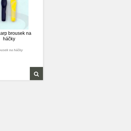
carp brousek na
háčky
ousek na háčky