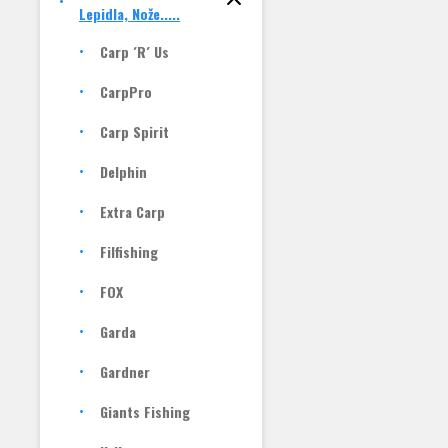
Lepidla, Nože.....
Carp ´R´ Us
CarpPro
Carp Spirit
Delphin
Extra Carp
Filfishing
FOX
Garda
Gardner
Giants Fishing