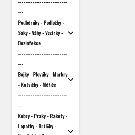
---------------------------
---
Podběráky - Podložky -
Saky - Váhy - Vezírky -
Dezinfekce
---------------------------
---
Bojky - Plováky - Markry
- Kotvičky - Měřiče
---------------------------
---
Kobry - Praky - Rakety -
Lopatky - Drtičky -