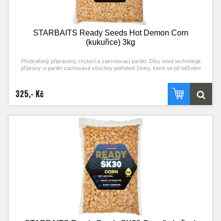
STARBAITS Ready Seeds Hot Demon Corn
(kukuřice) 3kg
Předvařený připravený chytací a zakrmovací partikl. Díky nové technologii
přípravy si partikl zachovává všechny potřebné živiny, které se při běžném
procesu vaření ztrácejí. Stačí otevřít a začít chytat! Každý typ partiklu se
připravuje individuální metodou pro zachování jejich maximální atraktivity.
Nerozpouští PVA! Typ partiklu: KUKUŘICE Příchuť: HOT DEMON (stejné
325,- Kč
složení příchuti jako boilies)