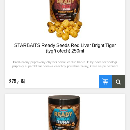
STARBAITS Ready Seeds Red Liver Bright Tiger
(tygří ořech) 250ml
Předvařený připravený chytací partikl ve fluo barvě. Díky nové technologii
přípravy si partikl zachovává všechny potřebné živiny, které se při běžném
procesu vaření ztrácejí. Stačí otevřít a začít chytat! Každý typ partiklu se
připravuje individuální metodou pro zachování jejich maximální atraktivity.
275,- Kč
Nerozpouští PVA!
Typ partiklu: TYGŘÍ OŘECH Příchuť: RED LIVER (stejné složení příchuti jako
boilies)