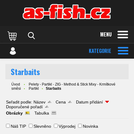
MENU
KATEGORIE
Starbaits
Úvod
Pelety - Partikl - ZIG - Method & Stick Mixy - Krmítkové
směsi
Partikl
Starbaits
Seřadit podle:
Název
Cena
Datum přidání
Doporučené pořadí
Obrázky
Tabulka
Náš TIP
Slevněno
Výprodej
Novinka