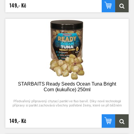
149,- Kč
Nerozpouští PVA!
Typ partiklu: KUKUŘICE Příchuť: SK30 (stejné složení příchuti jako boilies)
STARBAITS Ready Seeds Ocean Tuna Bright
Corn (kukuřice) 250ml
Předvařený připravený chytací partikl ve fluo barvě. Díky nové technologii
přípravy si partikl zachovává všechny potřebné živiny, které se při běžném
procesu vaření ztrácejí. Stačí otevřít a začít chytat! Každý typ partiklu se
připravuje individuální metodou pro zachování jejich maximální atraktivity.
149,- Kč
Nerozpouští PVA!
Typ partiklu: KUKUŘICE Příchuť: OCENA TUNA (stejné složení příchuti jako