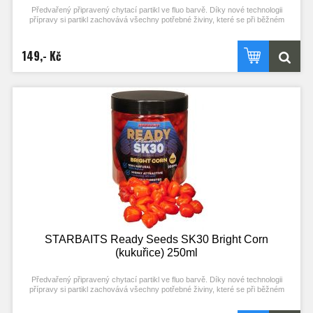
Předvařený připravený chytací partikl ve fluo barvě. Díky nové technologii
přípravy si partikl zachovává všechny potřebné živiny, které se při běžném
procesu vaření ztrácejí. Stačí otevřít a začít chytat! Každý typ partiklu se
připravuje individuální metodou pro zachování jejich maximální atraktivity.
149,- Kč
Nerozpouští PVA!
Typ partiklu: KUKUŘICE Příchuť: RED LIVER (stejné složení příchuti jako
boilies)
STARBAITS Ready Seeds SK30 Bright Corn
(kukuřice) 250ml
Předvařený připravený chytací partikl ve fluo barvě. Díky nové technologii
přípravy si partikl zachovává všechny potřebné živiny, které se při běžném
procesu vaření ztrácejí. Stačí otevřít a začít chytat! Každý typ partiklu se
připravuje individuální metodou pro zachování jejich maximální atraktivity.