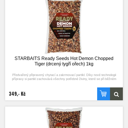
STARBAITS Ready Seeds Hot Demon Chopped
Tiger (drcený tygří ořech) 1kg
Předvařený připravený chytací a zakrmovací partikl. Díky nové technologii
přípravy si partikl zachovává všechny potřebné živiny, které se při běžném
procesu vaření ztrácejí. Stačí otevřít a začít chytat! Každý typ partiklu se
připravuje individuální metodou pro zachování jejich maximální atraktivity.
Nerozpouští PVA! Typ partiklu: DRCENÝ TYGŘÍ OŘECH Příchuť: HOT DEMON
349,- Kč
(stejné složení příchuti jako boilies)