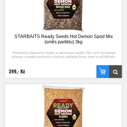
STARBAITS Ready Seeds Hot Demon Spod Mix
(směs partiklu) 3kg
Předvařený připravený chytací a zakrmovací partikl. Díky nové technologii
přípravy si partikl zachovává všechny potřebné živiny, které se při běžném
procesu vaření ztrácejí. Stačí otevřít a začít chytat! Každý typ partiklu se
připravuje individuální metodou pro zachování jejich maximální atraktivity.
Nerozpouští PVA! Typ partiklu: SMĚS PARTIKLU (SPOD) Příchuť: HOT DEMON
399,- Kč
(stejné složení příchuti jako boilies)