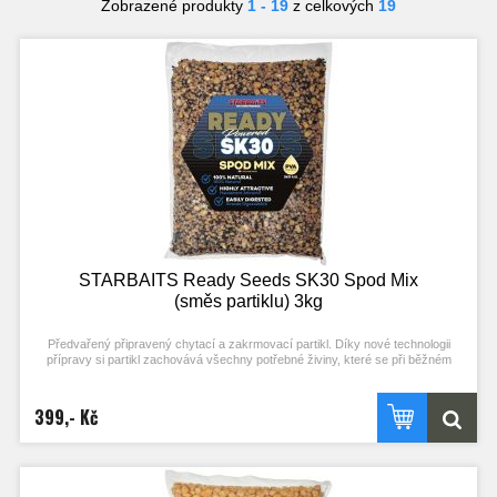
Zobrazené produkty
1 - 19
z celkových
19
STARBAITS Ready Seeds SK30 Spod Mix
(směs partiklu) 3kg
Předvařený připravený chytací a zakrmovací partikl. Díky nové technologii
přípravy si partikl zachovává všechny potřebné živiny, které se při běžném
procesu vaření ztrácejí. Stačí otevřít a začít chytat! Každý typ partiklu se
připravuje individuální metodou pro zachování jejich maximální atraktivity.
Nerozpouští PVA! Typ partiklu: SMĚS PARTIKLU (SPOD) Příchuť: SK30 (stejné
399,- Kč
složení příchuti jako boilies)