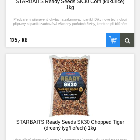
STARBAITS Ready Seeds SK30 Corn (kukuřice)
1kg
Předvařený připravený chytací a zakrmovací partikl. Díky nové technologii
přípravy si partikl zachovává všechny potřebné živiny, které se při běžném
procesu vaření ztrácejí. Stačí otevřít a začít chytat! Každý typ partiklu se
připravuje individuální metodou pro zachování jejich maximální atraktivity.
Nerozpouští PVA! Typ partiklu: KUKUŘICE Příchuť: SK30 (stejné složení příchuti
125,- Kč
jako boilies)
STARBAITS Ready Seeds SK30 Chopped Tiger
(drcený tygří ořech) 1kg