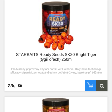
boilies)
STARBAITS Ready Seeds SK30 Bright Tiger
(tygří ořech) 250ml
Předvařený připravený chytací partikl ve fluo barvě. Díky nové technologii
přípravy si partikl zachovává všechny potřebné živiny, které se při běžném
procesu vaření ztrácejí. Stačí otevřít a začít chytat! Každý typ partiklu se
připravuje individuální metodou pro zachování jejich maximální atraktivity.
275,- Kč
Nerozpouští PVA!
Typ partiklu: TYGŘÍ OŘECH Příchuť: SK30 (stejné složení příchuti jako boilies)