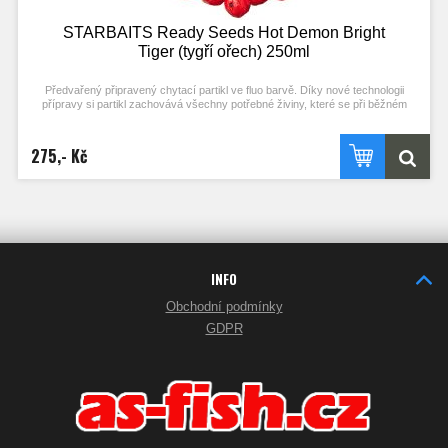
STARBAITS Ready Seeds Hot Demon Bright
Tiger (tygří ořech) 250ml
Předvařený připravený chytací partikl ve fluo barvě. Díky nové technologii
přípravy si partikl zachovává všechny potřebné živiny, které se při běžném
procesu vaření ztrácejí. Stačí otevřít a začít chytat! Každý typ partiklu se
připravuje individuální metodou pro zachování jejich maximální atraktivity.
275,- Kč
Nerozpouští PVA!
Typ partiklu: TYGŘÍ OŘECH Příchuť: HOT DEMON (stejné složení příchuti jako
boilies)
INFO
Obchodní podmínky
GDPR