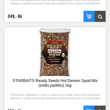
Předvařený připravený chytací a zakrmovací partikl. Díky nové technologii
přípravy si partikl zachovává všechny potřebné živiny, které se při běžném
procesu vaření ztrácejí. Stačí otevřít a začít chytat! Každý typ partiklu se
připravuje individuální metodou pro zachování jejich maximální atraktivity.
Nerozpouští PVA! Typ partiklu: DRCENÝ TYGŘÍ OŘECH Příchuť: SK30 (stejné
349,- Kč
složení příchuti jako boilies)
STARBAITS Ready Seeds Hot Demon Spod Mix
(směs partiklu) 1kg
Předvařený připravený chytací a zakrmovací partikl. Díky nové technologii
přípravy si partikl zachovává všechny potřebné živiny, které se při běžném
procesu vaření ztrácejí. Stačí otevřít a začít chytat! Každý typ partiklu se
připravuje individuální metodou pro zachování jejich maximální atraktivity.
Nerozpouští PVA! Typ partiklu: SMĚS PARTIKLU (SPOD) Příchuť: HOT DEMON