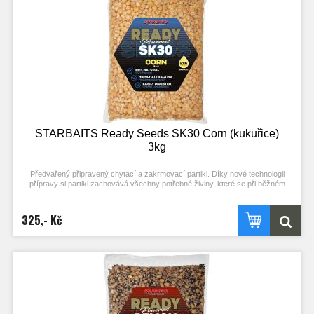
STARBAITS Ready Seeds SK30 Corn (kukuřice)
3kg
Předvařený připravený chytací a zakrmovací partikl. Díky nové technologii
přípravy si partikl zachovává všechny potřebné živiny, které se při běžném
procesu vaření ztrácejí. Stačí otevřít a začít chytat! Každý typ partiklu se
připravuje individuální metodou pro zachování jejich maximální atraktivity.
Nerozpouští PVA! Typ partiklu: KUKUŘICE Příchuť: SK30 (stejné složení příchuti
325,- Kč
jako boilies)