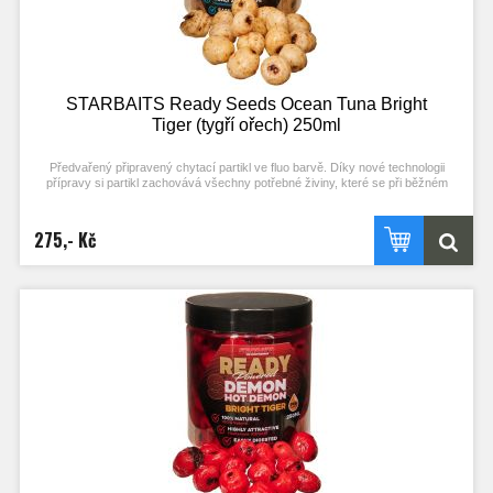
STARBAITS Ready Seeds Ocean Tuna Bright
Tiger (tygří ořech) 250ml
Předvařený připravený chytací partikl ve fluo barvě. Díky nové technologii
přípravy si partikl zachovává všechny potřebné živiny, které se při běžném
procesu vaření ztrácejí. Stačí otevřít a začít chytat! Každý typ partiklu se
připravuje individuální metodou pro zachování jejich maximální atraktivity.
275,- Kč
Nerozpouští PVA!
Typ partiklu: TYGŘÍ OŘECH Příchuť: OCENA TUNA (stejné složení příchuti jako
boilies)