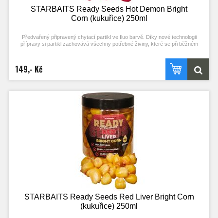
STARBAITS Ready Seeds Hot Demon Bright
Corn (kukuřice) 250ml
Předvařený připravený chytací partikl ve fluo barvě. Díky nové technologii
přípravy si partikl zachovává všechny potřebné živiny, které se při běžném
procesu vaření ztrácejí. Stačí otevřít a začít chytat! Každý typ partiklu se
připravuje individuální metodou pro zachování jejich maximální atraktivity.
149,- Kč
Nerozpouští PVA!
Typ partiklu: KUKUŘICE Příchuť: HOT DEMON (stejné složení příchuti jako
boilies)
STARBAITS Ready Seeds Red Liver Bright Corn
(kukuřice) 250ml