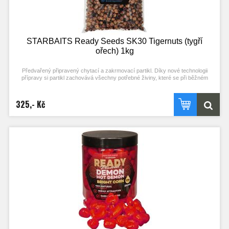
STARBAITS Ready Seeds SK30 Tigernuts (tygří
ořech) 1kg
Předvařený připravený chytací a zakrmovací partikl. Díky nové technologii
přípravy si partikl zachovává všechny potřebné živiny, které se při běžném
procesu vaření ztrácejí. Stačí otevřít a začít chytat! Každý typ partiklu se
připravuje individuální metodou pro zachování jejich maximální atraktivity.
Nerozpouští PVA! Typ partiklu: TYGŘÍ OŘECH Příchuť: SK30 (stejné složení
325,- Kč
příchuti jako boilies)