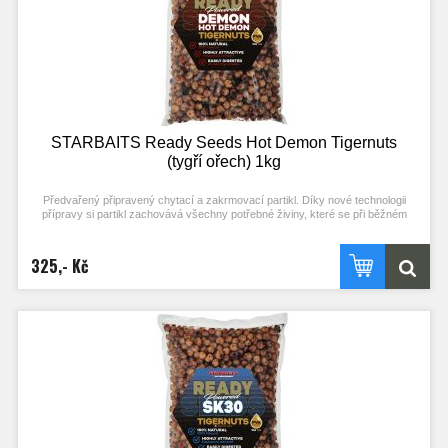
STARBAITS Ready Seeds Hot Demon Tigernuts
(tygří ořech) 1kg
Předvařený připravený chytací a zakrmovací partikl. Díky nové technologii
přípravy si partikl zachovává všechny potřebné živiny, které se při běžném
procesu vaření ztrácejí. Stačí otevřít a začít chytat! Každý typ partiklu se
připravuje individuální metodou pro zachování jejich maximální atraktivity.
Nerozpouští PVA! Typ partiklu: TYGŘÍ OŘECH Příchuť: HOT DEMON (stejné
325,- Kč
složení příchuti jako boilies)