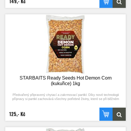
149,- Kč
(stejné složení příchuti jako boilies)
STARBAITS Ready Seeds Hot Demon Corn
(kukuřice) 1kg
Předvařený připravený chytací a zakrmovací partikl. Díky nové technologii
přípravy si partikl zachovává všechny potřebné živiny, které se při běžném
procesu vaření ztrácejí. Stačí otevřít a začít chytat! Každý typ partiklu se
připravuje individuální metodou pro zachování jejich maximální atraktivity.
Nerozpouští PVA! Typ partiklu: KUKUŘICE Příchuť: HOT DEMON (stejné
125,- Kč
složení příchuti jako boilies)