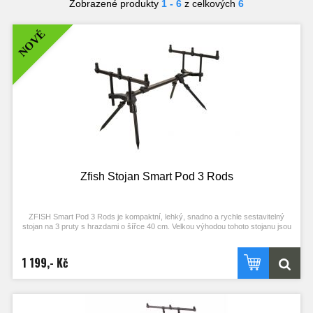
Zobrazené produkty
1 - 6
z celkových
6
NOVÉ
Zfish Stojan Smart Pod 3 Rods
ZFISH Smart Pod 3 Rods je kompaktní, lehký, snadno a rychle sestavitelný
stojan na 3 pruty s hrazdami o šířce 40 cm. Velkou výhodou tohoto stojanu jsou
jednoduché, integrované závity pro snadnou a správnou aretaci signalizátoru
záběru a velice praktická vodováha pro vodorovné umístění a jednoduchý
aretační systém. Stojan je vyroben v elegantní polomatné černé barvě a je
1 199,- Kč
dodáván v přepravním obalu z pevné textilie.
Lehký, snadno složitelný stojan na 3 pruty
Integrované závity a praktická vodováha
Textilní přepravní obal
Šířka hrazdy: 40 cm