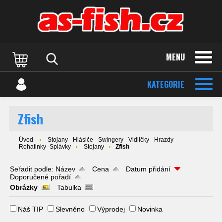
MENU
KATEGORIE
Zfish
Úvod
Stojany - Hlásiče - Swingery - Vidličky - Hrazdy -
Rohatinky -Splávky
Stojany
Zfish
Seřadit podle:
Název
Cena
Datum přidání
Doporučené pořadí
Obrázky
Tabulka
Náš TIP
Slevněno
Výprodej
Novinka