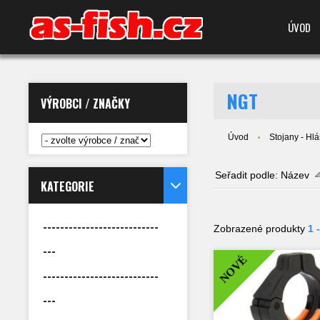
ÚVOD
NGT
VÝROBCI / ZNAČKY
Úvod
Stojany - Hlá
Seřadit podle:
Název
KATEGORIE
---------------------------
Zobrazené produkty
1 
---
NOVÉ
---------------------------
---