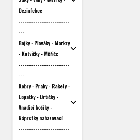
Saky - Váhy - Vezírky -
Dezinfekce
---------------------------
---
Bojky - Plováky - Markry
- Kotvičky - Měřiče
---------------------------
---
Kobry - Praky - Rakety -
Lopatky - Drtičky -
Vnadící košíky -
Náprstky nahazovací
---------------------------
---