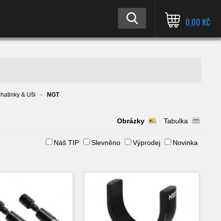
0,00 KČ
hatinky & Uši
NGT
Obrázky
Tabulka
Náš TIP
Slevněno
Výprodej
Novinka