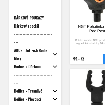
---------------------------
---
DÁRKOVÉ POUKAZY
Dárkový speciál
NGT Rohatinka 
Rod Res
---------------------------
Britská značka NGT před
---
magnetické rohatinky T-Lo
uzamykatelné, pružinové 
AKCE - Jet Fish Boilie
integrovanými mag
čelistech spolehlivě udrží
pruty a při záběru a násled
Mixy
99,- Kč
prutem je bez problémů oka
Technické specifikace a 
Boilies s Dárkem
Nylonový ma
M 3/8 Plastový záv
---------------------------
kroužk
Vhodné pro pruty o
---
mm
Gumové vložky pro
Boilies - Trvanlivé
Boilies - Plovoucí