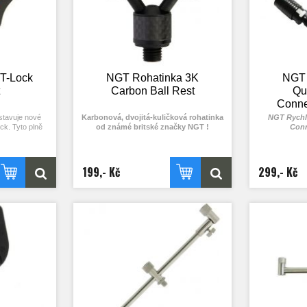
T-Lock
NGT Rohatinka 3K
NGT 
t
Carbon Ball Rest
Qu
Conne
stavuje nové
Karbonová, dvojitá-kuličková rohatinka
NGT Rychl
ck. Tyto plně
od známé britské značky NGT !
Conn
rohatinky s
nety v
Tato nová rohatinka je vyrobená z
 vaše kaprové
kvalitních karbonových vláken označených
né manipulaci s
3K, díky tomu je rohatinka velice lehká, ale
199,- Kč
299,- Kč
mžitě uvolní.
zároveň dostatečně pevná aby spolehlivě
vlastnosti:
držela vaše pruty ať už s EVA nebo
korkovou rukojetí.
teriál
it s pojistným
em
 průměru do 22
 ochranu prutů