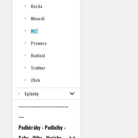
Korda
Mivardi
NGT
Prowess
Radical
Trakker
Zfish
Splávky
---------------------------
---
Podběráky - Podložky -