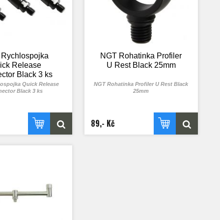
Rychlospojka
NGT Rohatinka Profiler
ick Release
U Rest Black 25mm
ctor Black 3 ks
ospojka Quick Release
NGT Rohatinka Profiler U Rest Black
ector Black 3 ks
25mm
89,- Kč