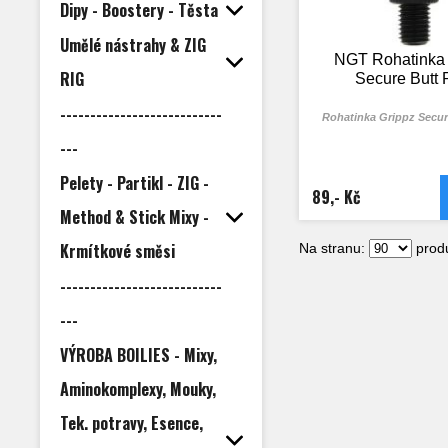
Dipy - Boostery - Těsta
Umělé nástrahy & ZIG
NGT Rohatinka 
RIG
Secure Butt 
---------------------------
Rohatinka Grippz Secur
---
Pelety - Partikl - ZIG -
89,- Kč
Method & Stick Mixy -
Krmítkové směsi
Na stranu:
produ
---------------------------
---
VÝROBA BOILIES - Mixy,
Aminokomplexy, Mouky,
Tek. potravy, Esence,