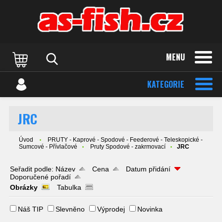
MENU
KATEGORIE
JRC
Úvod
PRUTY - Kaprové - Spodové - Feederové - Teleskopické -
Sumcové - Přívlačové
Pruty Spodové - zakrmovací
JRC
Seřadit podle:
Název
Cena
Datum přidání
Doporučené pořadí
Obrázky
Tabulka
Náš TIP
Slevněno
Výprodej
Novinka