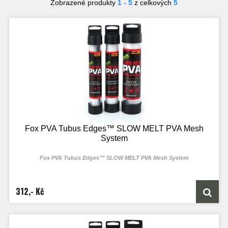
Zobrazené produkty
1 - 5
z celkových
5
Fox PVA Tubus Edges™ SLOW MELT PVA Mesh
System
Fox PVA Tubus Edges™ SLOW MELT PVA Mesh System
312,- Kč