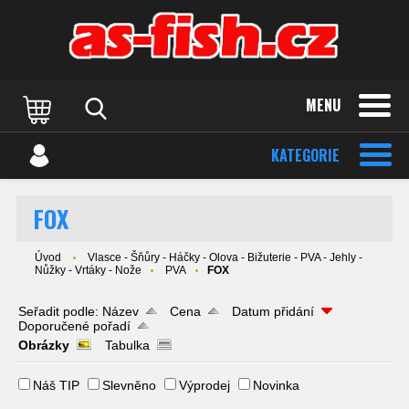
MENU
KATEGORIE
FOX
Úvod
Vlasce - Šňůry - Háčky - Olova - Bižuterie - PVA - Jehly -
Nůžky - Vrtáky - Nože
PVA
FOX
Seřadit podle:
Název
Cena
Datum přidání
Doporučené pořadí
Obrázky
Tabulka
Náš TIP
Slevněno
Výprodej
Novinka