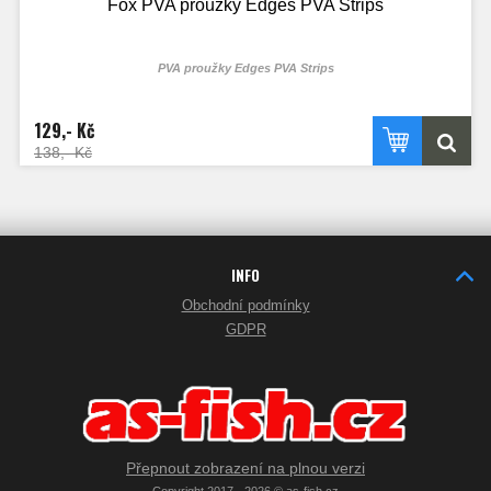
Fox PVA proužky Edges PVA Strips
PVA proužky Edges PVA Strips
129,- Kč
138,- Kč
INFO
Obchodní podmínky
GDPR
Přepnout zobrazení na plnou verzi