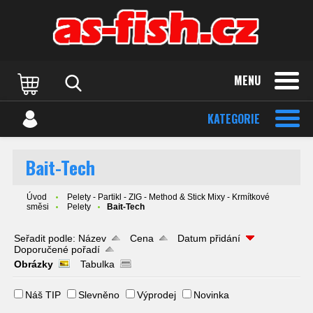
MENU
KATEGORIE
Bait-Tech
Úvod
Pelety - Partikl - ZIG - Method & Stick Mixy - Krmítkové
směsi
Pelety
Bait-Tech
Seřadit podle:
Název
Cena
Datum přidání
Doporučené pořadí
Obrázky
Tabulka
Náš TIP
Slevněno
Výprodej
Novinka