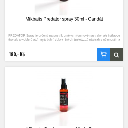
Mikbaits Predator spray 30ml - Candát
PREDATOR Spray je určený na postřik umělých (gumové nástrahy, ale i střapce
třpytek a woblerů atd), mrtvých (rybky) i jiných (pelety,…) nástrah s účinností na
jednotlivé druhy ryb – Štika, Candát, Okoun, Sumec a Pstruh. Doporučujeme
postřik nechat chvilku zavadnout, nebo aplikovat předem. Lákavý signál pak
vydrží více náhozů. S produkty PREDATOR učiníte své návnady ještě
180,- Kč
atraktivnější, neboť jim dodáte silnou vůni a velkou přitažlivost díky
aminokyselinám a dalším složkám, které je tvoří.