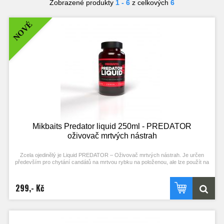
Zobrazené produkty
1 - 6
z celkových
6
NOVÉ
Mikbaits Predator liquid 250ml - PREDATOR
oživovač mrtvých nástrah
Zcela ojedinělý je Liquid PREDATOR – Oživovač mrtvých nástrah. Je určen
především pro chytání candátů na mrtvou rybku na položenou, ale lze použít na
umělé nástrahy a je účinný i na ostatní dravce. Namočením do této tekutiny
výjimečně zvýšíte atraktivitu a čichovou stopu všech vašich mrtvých návnad.
Tento produkt výrazně zvyšuje útok dravce tím, že stimuluje jejich agresivitu. S
299,- Kč
produkty PREDATOR učiníte své návnady ještě atraktivnější, neboť jim dodáte
silnou vůni a velkou přitažlivost díky aminokyselinám a dalším složkám, které je
tvoří.