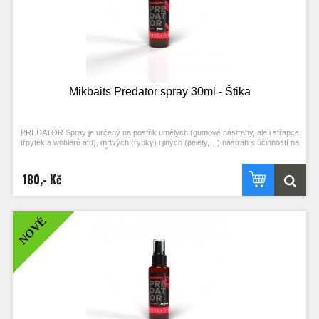
Mikbaits Predator spray 30ml - Štika
PREDATOR Spray je určený na postřik umělých (gumové nástrahy, ale i střapce
třpytek a woblerů atd), mrtvých (rybky) i jiných (pelety,…) nástrah s účinností na
jednotlivé druhy ryb – Štika, Candát, Okoun, Sumec a Pstruh. Doporučujeme
postřik nechat chvilku zavadnout, nebo aplikovat předem. Lákavý signál pak
vydrží více náhozů. S produkty PREDATOR učiníte své návnady ještě
180,- Kč
atraktivnější, neboť jim dodáte silnou vůni a velkou přitažlivost díky
aminokyselinám a dalším složkám, které je tvoří.
NOVÉ