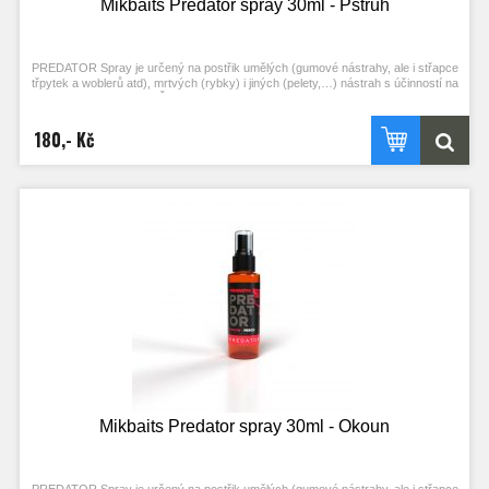
Mikbaits Predator spray 30ml - Pstruh
PREDATOR Spray je určený na postřik umělých (gumové nástrahy, ale i střapce
třpytek a woblerů atd), mrtvých (rybky) i jiných (pelety,…) nástrah s účinností na
jednotlivé druhy ryb – Štika, Candát, Okoun, Sumec a Pstruh. Doporučujeme
postřik nechat chvilku zavadnout, nebo aplikovat předem. Lákavý signál pak
vydrží více náhozů. S produkty PREDATOR učiníte své návnady ještě
180,- Kč
atraktivnější, neboť jim dodáte silnou vůni a velkou přitažlivost díky
aminokyselinám a dalším složkám, které je tvoří.
Mikbaits Predator spray 30ml - Okoun