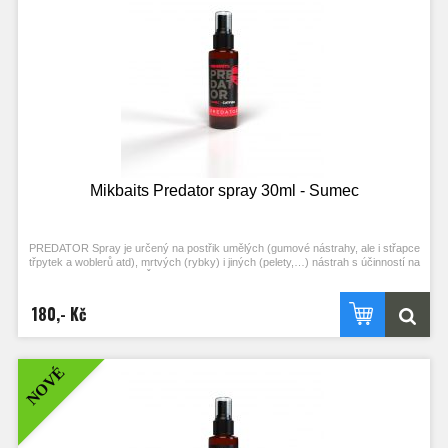
Mikbaits Predator spray 30ml - Sumec
PREDATOR Spray je určený na postřik umělých (gumové nástrahy, ale i střapce
třpytek a woblerů atd), mrtvých (rybky) i jiných (pelety,…) nástrah s účinností na
jednotlivé druhy ryb – Štika, Candát, Okoun, Sumec a Pstruh. Doporučujeme
postřik nechat chvilku zavadnout, nebo aplikovat předem. Lákavý signál pak
vydrží více náhozů. S produkty PREDATOR učiníte své návnady ještě
180,- Kč
atraktivnější, neboť jim dodáte silnou vůni a velkou přitažlivost díky
aminokyselinám a dalším složkám, které je tvoří.
NOVÉ