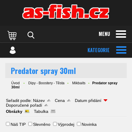
MENU
KATEGORIE
Predator spray 30ml
Úvod
Dipy - Boostery - Těsta
Mikbaits
Predator spray
30ml
Seřadit podle:
Název
Cena
Datum přidání
Doporučené pořadí
Obrázky
Tabulka
Náš TIP
Slevněno
Výprodej
Novinka