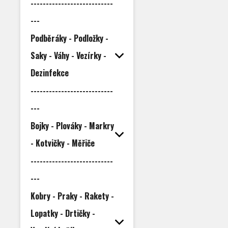
---------------------------
---
Podběráky - Podložky -
Saky - Váhy - Vezírky -
Dezinfekce
---------------------------
---
Bojky - Plováky - Markry
- Kotvičky - Měřiče
---------------------------
---
Kobry - Praky - Rakety -
Lopatky - Drtičky -