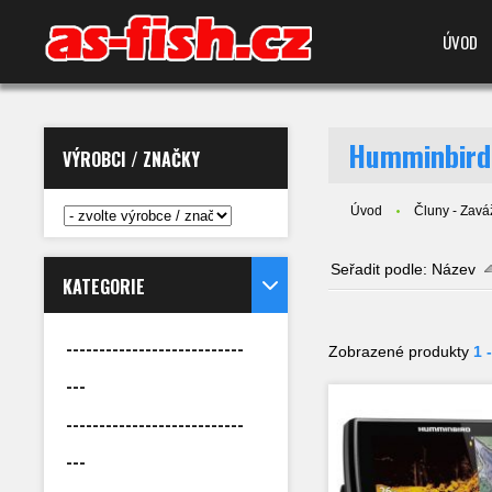
ÚVOD
Humminbird
VÝROBCI / ZNAČKY
Úvod
Čluny - Zaváž
Seřadit podle:
Název
KATEGORIE
---------------------------
Zobrazené produkty
1 
---
---------------------------
---