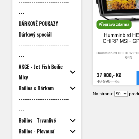
---------------------------
---
DÁRKOVÉ POUKAZY
Přeprava zdarma
Dárkový speciál
Humminbird HE
CHIRP MSI+ G
---------------------------
Humminbird HELIX 9x CH
---
G4N
AKCE - Jet Fish Boilie
37 900,- Kč
Mixy
40 990,- Kč
Boilies s Dárkem
Na stranu:
produ
---------------------------
---
Boilies - Trvanlivé
Boilies - Plovoucí