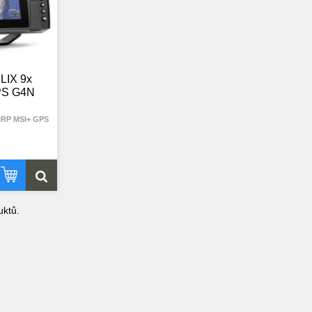
LIX 9x
PS G4N
IRP MSI+ GPS
ktů.