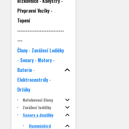
Řízkovnice - Kanystry -
Přepravní Vozíky -
Topení
---------------------------
---
Čluny - Zavážecí Lodičky
- Sonary - Motory -
Baterie -
Elektrocentrály -
Držáky
Nafukovací čluny
Zavážecí lodičky
Sonary a doplňky
Humminbird