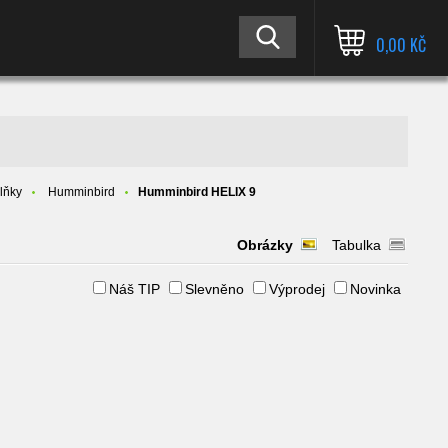
0,00 KČ
lňky
Humminbird
Humminbird HELIX 9
Obrázky
Tabulka
Náš TIP
Slevněno
Výprodej
Novinka