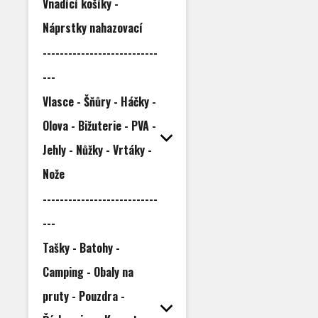
Vnadící košíky -
Náprstky nahazovací
---------------------------
---
Vlasce - Šňůry - Háčky -
Olova - Bižuterie - PVA -
Jehly - Nůžky - Vrtáky -
Nože
---------------------------
---
Tašky - Batohy -
Camping - Obaly na
pruty - Pouzdra -