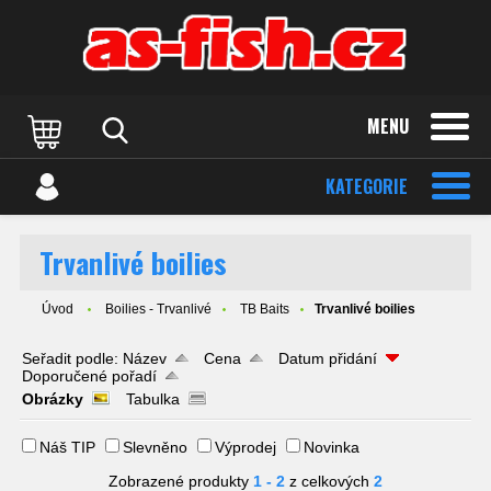
MENU
KATEGORIE
Trvanlivé boilies
Úvod
Boilies - Trvanlivé
TB Baits
Trvanlivé boilies
Seřadit podle:
Název
Cena
Datum přidání
Doporučené pořadí
Obrázky
Tabulka
Náš TIP
Slevněno
Výprodej
Novinka
Zobrazené produkty
1 - 2
z celkových
2