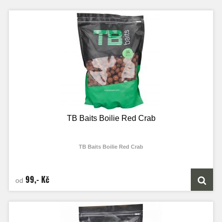
TB Baits Boilie Red Crab
TB Baits Boilie Red Crab
Red Crab je boilie té nejvyšší kvality s obrovským množstvím extraktu z kraba,
vysokým obsahem proteinů, originál Robin Redu značky Haiths a dalších
doplňujících přísad.
99,- Kč
od