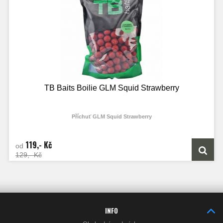
TB Baits Boilie GLM Squid Strawberry
Příchuť GLM Squid Strawberry
Toto boilie bylo první, které jsme vytvořili pod vlastní značkou TB Baits. S boiliem
obdobných příchutí jsme měli vždy velmi dobré zkušenosti a Tomáš Blažek na
119,- Kč
něj ulovil v roce 2013 i svůj rekord, kterým byla slavná ryba s názvem Moby
od
Dick o váze 35,8 kg na legendárním jezeře Lac du Der. O rok později se
129,- Kč
Tomášovi již na naše boilie GLM Squid Strawberry podařilo přelstít další
gigantickou rybu o hmotnosti 33,6 kg. Toto boilie je založeno na olihňové moučce
s velkým podílem GLM extraktu a chuťovým stimulátorem s příchutí jahod,
vaječný ptačím zobem s hmyzem a drcených slávek. Dále obsahuje esenci
jahoda, esenciální olej černý pepř, tekutou potravu Power Amino, Power Liver,
sůl a NHDC.
INFO