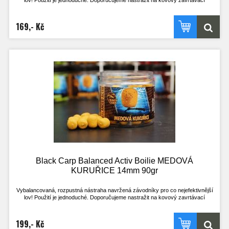
lov! Použití je jednoduché. Doporučujeme nastražit na kovový zavrtávací
količek, kdy háček leží na dně. Nebo klasicky na vlasový přívěs, kdy háček stojí
na špičce a je perfektně vyvážený s nástrahou.
Výdrž ve vodě je přibližně 2h. Je však odvislá na aktuálních okolnostech. V
169,- Kč
chladné vodě a při nezájmu ryb je delší, naopak při vysoké aktivitě ryb a teplé
vodě kratší.
Nástrahu lze použít i opakovaně, pokud je po vytažení z vody ještě dostatečně
velká, střed je stále pevný a nához bez problému vydrží! Při testech u vody byly
na jednu nástrahu uloveni i 4 kapři.
Tato nástraha se určitě stane nedílnou součástí zásoby nástrah všech, co si
chtějí opravdu zachytat a nemají mnoho času. Vyzkoušejte nástrahy, které
doposud používal jen uzavřený okruh rybářů!
- Pracuje i v té nejchladnější vodě
- Pracuje téměř okamžitě po vhození do vody
- Nepostradatelná nástraha pro lov na závodech
- Široké spektrum příchutí, z kterého vyberete tu zprávnou pro vaši vodu
- Method feeder
Black Carp Balanced Activ Boilie MEDOVÁ
KURUŘICE 14mm 90gr
Vybalancovaná, rozpustná nástraha navržená závodníky pro co nejefektivnější
lov! Použití je jednoduché. Doporučujeme nastražit na kovový zavrtávací
količek, kdy háček leží na dně. Nebo klasicky na vlasový přívěs, kdy háček stojí
na špičce a je perfektně vyvážený s nástrahou.
Výdrž ve vodě je přibližně 2h. Je však odvislá na aktuálních okolnostech. V
199,- Kč
chladné vodě a při nezájmu ryb je delší, naopak při vysoké aktivitě ryb a teplé