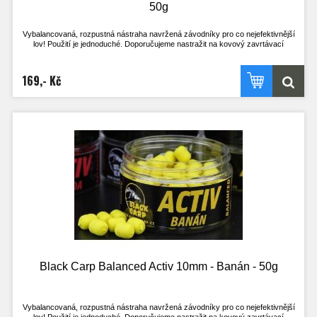
50g
Vybalancovaná, rozpustná nástraha navržená závodníky pro co nejefektivnější
lov! Použití je jednoduché. Doporučujeme nastražit na kovový zavrtávací
količek, kdy háček leží na dně. Nebo klasicky na vlasový přívěs, kdy háček stojí
na špičce a je perfektně vyvážený s nástrahou.
Výdrž ve vodě je přibližně 2h. Je však odvislá na aktuálních okolnostech. V
169,- Kč
chladné vodě a při nezájmu ryb je delší, naopak při vysoké aktivitě ryb a teplé
vodě kratší.
Nástrahu lze použít i opakovaně, pokud je po vytažení z vody ještě dostatečně
velká, střed je stále pevný a nához bez problému vydrží! Při testech u vody byly
na jednu nástrahu uloveni i 4 kapři.
Tato nástraha se určitě stane nedílnou součástí zásoby nástrah všech, co si
chtějí opravdu zachytat a nemají mnoho času. Vyzkoušejte nástrahy, které
doposud používal jen uzavřený okruh rybářů!
- Pracuje i v té nejchladnější vodě
- Pracuje téměř okamžitě po vhození do vody
- Nepostradatelná nástraha pro lov na závodech
- Široké spektrum příchutí, z kterého vyberete tu zprávnou pro vaši vodu
- Method feeder
Black Carp Balanced Activ 10mm - Banán - 50g
Vybalancovaná, rozpustná nástraha navržená závodníky pro co nejefektivnější