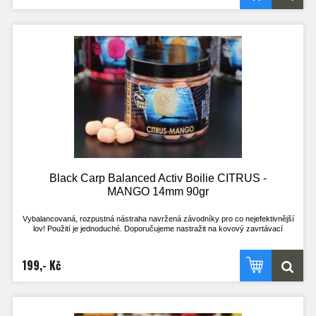
vodě kratší.
Nástrahu lze použít i opakovaně, pokud je po vytažení z vody ještě dostatečně
velká, střed je stále pevný a nához bez problému vydrží! Při testech u vody byly
na jednu nástrahu uloveni i 4 kapři.
Tato nástraha se určitě stane nedílnou součástí zásoby nástrah všech, co si
chtějí opravdu zachytat a nemají mnoho času. Vyzkoušejte nástrahy, které
doposud používal jen uzavřený okruh rybářů!
- Pracuje i v té nejchladnější vodě
- Pracuje téměř okamžitě po vhození do vody
- Nepostradatelná nástraha pro lov na závodech
- Široké spektrum příchutí, z kterého vyberete tu zprávnou pro vaši vodu
- Method feeder
Black Carp Balanced Activ Boilie CITRUS -
MANGO 14mm 90gr
Vybalancovaná, rozpustná nástraha navržená závodníky pro co nejefektivnější
lov! Použití je jednoduché. Doporučujeme nastražit na kovový zavrtávací
količek, kdy háček leží na dně. Nebo klasicky na vlasový přívěs, kdy háček stojí
na špičce a je perfektně vyvážený s nástrahou.
Výdrž ve vodě je přibližně 2h. Je však odvislá na aktuálních okolnostech. V
199,- Kč
chladné vodě a při nezájmu ryb je delší, naopak při vysoké aktivitě ryb a teplé
vodě kratší.
Nástrahu lze použít i opakovaně, pokud je po vytažení z vody ještě dostatečně
velká, střed je stále pevný a nához bez problému vydrží! Při testech u vody byly