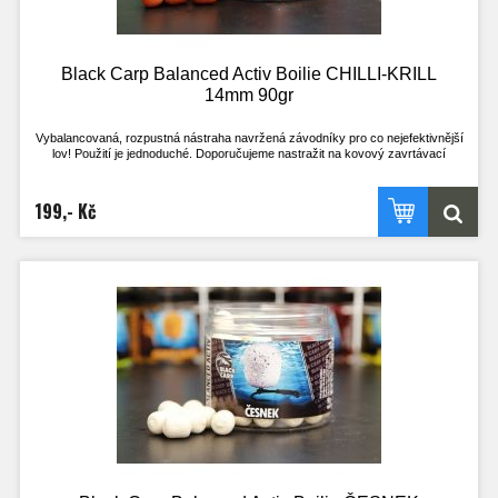
- Method feeder
Black Carp Balanced Activ Boilie CHILLI-KRILL
14mm 90gr
Vybalancovaná, rozpustná nástraha navržená závodníky pro co nejefektivnější
lov! Použití je jednoduché. Doporučujeme nastražit na kovový zavrtávací
količek, kdy háček leží na dně. Nebo klasicky na vlasový přívěs, kdy háček stojí
na špičce a je perfektně vyvážený s nástrahou.
Výdrž ve vodě je přibližně 2h. Je však odvislá na aktuálních okolnostech. V
199,- Kč
chladné vodě a při nezájmu ryb je delší, naopak při vysoké aktivitě ryb a teplé
vodě kratší.
Nástrahu lze použít i opakovaně, pokud je po vytažení z vody ještě dostatečně
velká, střed je stále pevný a nához bez problému vydrží! Při testech u vody byly
na jednu nástrahu uloveni i 4 kapři.
Tato nástraha se určitě stane nedílnou součástí zásoby nástrah všech, co si
chtějí opravdu zachytat a nemají mnoho času. Vyzkoušejte nástrahy, které
doposud používal jen uzavřený okruh rybářů!
- Pracuje i v té nejchladnější vodě
- Pracuje téměř okamžitě po vhození do vody
- Nepostradatelná nástraha pro lov na závodech
- Široké spektrum příchutí, z kterého vyberete tu zprávnou pro vaši vodu
- Method feeder