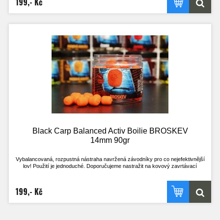
199,- Kč
chladné vodě a při nezájmu ryb je delší, naopak při vysoké aktivitě ryb a teplé
vodě kratší.
Nástrahu lze použít i opakovaně, pokud je po vytažení z vody ještě dostatečně
velká, střed je stále pevný a nához bez problému vydrží! Při testech u vody byly
na jednu nástrahu uloveni i 4 kapři.
Tato nástraha se určitě stane nedílnou součástí zásoby nástrah všech, co si
chtějí opravdu zachytat a nemají mnoho času. Vyzkoušejte nástrahy, které
doposud používal jen uzavřený okruh rybářů!
- Pracuje i v té nejchladnější vodě
- Pracuje téměř okamžitě po vhození do vody
- Nepostradatelná nástraha pro lov na závodech
- Široké spektrum příchutí, z kterého vyberete tu zprávnou pro vaši vodu
- Method feeder
Black Carp Balanced Activ Boilie BROSKEV
14mm 90gr
Vybalancovaná, rozpustná nástraha navržená závodníky pro co nejefektivnější
lov! Použití je jednoduché. Doporučujeme nastražit na kovový zavrtávací
količek, kdy háček leží na dně. Nebo klasicky na vlasový přívěs, kdy háček stojí
na špičce a je perfektně vyvážený s nástrahou.
Výdrž ve vodě je přibližně 2h. Je však odvislá na aktuálních okolnostech. V
199,- Kč
chladné vodě a při nezájmu ryb je delší, naopak při vysoké aktivitě ryb a teplé
vodě kratší.
Nástrahu lze použít i opakovaně, pokud je po vytažení z vody ještě dostatečně