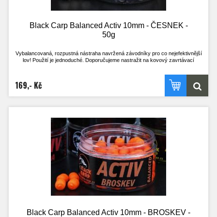
Black Carp Balanced Activ 10mm - ČESNEK -
50g
Vybalancovaná, rozpustná nástraha navržená závodníky pro co nejefektivnější
lov! Použití je jednoduché. Doporučujeme nastražit na kovový zavrtávací
količek, kdy háček leží na dně. Nebo klasicky na vlasový přívěs, kdy háček stojí
na špičce a je perfektně vyvážený s nástrahou.
Výdrž ve vodě je přibližně 2h. Je však odvislá na aktuálních okolnostech. V
169,- Kč
chladné vodě a při nezájmu ryb je delší, naopak při vysoké aktivitě ryb a teplé
vodě kratší.
Nástrahu lze použít i opakovaně, pokud je po vytažení z vody ještě dostatečně
velká, střed je stále pevný a nához bez problému vydrží! Při testech u vody byly
na jednu nástrahu uloveni i 4 kapři.
Tato nástraha se určitě stane nedílnou součástí zásoby nástrah všech, co si
chtějí opravdu zachytat a nemají mnoho času. Vyzkoušejte nástrahy, které
doposud používal jen uzavřený okruh rybářů!
- Pracuje i v té nejchladnější vodě
- Pracuje téměř okamžitě po vhození do vody
- Nepostradatelná nástraha pro lov na závodech
- Široké spektrum příchutí, z kterého vyberete tu zprávnou pro vaši vodu
- Method feeder
Black Carp Balanced Activ 10mm - BROSKEV -