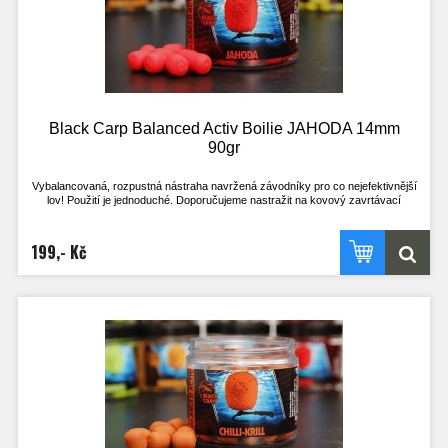
- Pracuje i v té nejchladnější vodě
- Pracuje téměř okamžitě po vhození do vody
- Nepostradatelná nástraha pro lov na závodech
- Široké spektrum příchutí, z kterého vyberete tu zprávnou pro vaši vodu
- Method feeder
Black Carp Balanced Activ Boilie JAHODA 14mm
90gr
Vybalancovaná, rozpustná nástraha navržená závodníky pro co nejefektivnější
lov! Použití je jednoduché. Doporučujeme nastražit na kovový zavrtávací
količek, kdy háček leží na dně. Nebo klasicky na vlasový přívěs, kdy háček stojí
na špičce a je perfektně vyvážený s nástrahou.
Výdrž ve vodě je přibližně 2h. Je však odvislá na aktuálních okolnostech. V
199,- Kč
chladné vodě a při nezájmu ryb je delší, naopak při vysoké aktivitě ryb a teplé
vodě kratší.
Nástrahu lze použít i opakovaně, pokud je po vytažení z vody ještě dostatečně
velká, střed je stále pevný a nához bez problému vydrží! Při testech u vody byly
na jednu nástrahu uloveni i 4 kapři.
Tato nástraha se určitě stane nedílnou součástí zásoby nástrah všech, co si
chtějí opravdu zachytat a nemají mnoho času. Vyzkoušejte nástrahy, které
doposud používal jen uzavřený okruh rybářů!
- Pracuje i v té nejchladnější vodě
- Pracuje téměř okamžitě po vhození do vody
- Nepostradatelná nástraha pro lov na závodech
- Široké spektrum příchutí, z kterého vyberete tu zprávnou pro vaši vodu