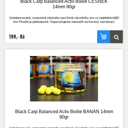
Black Carp Balanced Activ Boilie ČESNEK
14mm 90gr
Vybalancovaná, rozpustná nástraha navržená závodníky pro co nejefektivnější
lov! Použití je jednoduché. Doporučujeme nastražit na kovový zavrtávací
količek, kdy háček leží na dně. Nebo klasicky na vlasový přívěs, kdy háček stojí
na špičce a je perfektně vyvážený s nástrahou.
Výdrž ve vodě je přibližně 2h. Je však odvislá na aktuálních okolnostech. V
199,- Kč
chladné vodě a při nezájmu ryb je delší, naopak při vysoké aktivitě ryb a teplé
vodě kratší.
Nástrahu lze použít i opakovaně, pokud je po vytažení z vody ještě dostatečně
velká, střed je stále pevný a nához bez problému vydrží! Při testech u vody byly
na jednu nástrahu uloveni i 4 kapři.
Tato nástraha se určitě stane nedílnou součástí zásoby nástrah všech, co si
chtějí opravdu zachytat a nemají mnoho času. Vyzkoušejte nástrahy, které
doposud používal jen uzavřený okruh rybářů!
- Pracuje i v té nejchladnější vodě
- Pracuje téměř okamžitě po vhození do vody
- Nepostradatelná nástraha pro lov na závodech
- Široké spektrum příchutí, z kterého vyberete tu zprávnou pro vaši vodu
- Method feeder
Black Carp Balanced Activ Boilie BANÁN 14mm
90gr