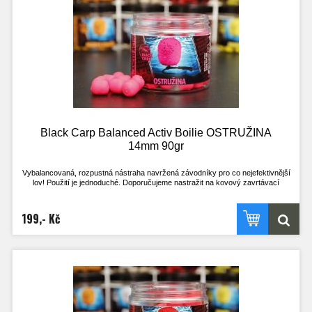
na jednu nástrahu uloveni i 4 kapři.
Tato nástraha se určitě stane nedílnou součástí zásoby nástrah všech, co si
chtějí opravdu zachytat a nemají mnoho času. Vyzkoušejte nástrahy, které
doposud používal jen uzavřený okruh rybářů!
- Pracuje i v té nejchladnější vodě
- Pracuje téměř okamžitě po vhození do vody
- Nepostradatelná nástraha pro lov na závodech
- Široké spektrum příchutí, z kterého vyberete tu zprávnou pro vaši vodu
- Method feeder
Black Carp Balanced Activ Boilie OSTRUŽINA
14mm 90gr
Vybalancovaná, rozpustná nástraha navržená závodníky pro co nejefektivnější
lov! Použití je jednoduché. Doporučujeme nastražit na kovový zavrtávací
količek, kdy háček leží na dně. Nebo klasicky na vlasový přívěs, kdy háček stojí
na špičce a je perfektně vyvážený s nástrahou.
Výdrž ve vodě je přibližně 2h. Je však odvislá na aktuálních okolnostech. V
199,- Kč
chladné vodě a při nezájmu ryb je delší, naopak při vysoké aktivitě ryb a teplé
vodě kratší.
Nástrahu lze použít i opakovaně, pokud je po vytažení z vody ještě dostatečně
velká, střed je stále pevný a nához bez problému vydrží! Při testech u vody byly
na jednu nástrahu uloveni i 4 kapři.
Tato nástraha se určitě stane nedílnou součástí zásoby nástrah všech, co si
chtějí opravdu zachytat a nemají mnoho času. Vyzkoušejte nástrahy, které
doposud používal jen uzavřený okruh rybářů!