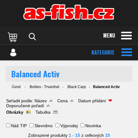
MENU
KATEGORIE
Balanced Activ
Úvod
Boilies - Trvanlivé
Black Carp
Balanced Activ
Seřadit podle:
Název
Cena
Datum přidání
Doporučené pořadí
Obrázky
Tabulka
Náš TIP
Slevněno
Výprodej
Novinka
Zobrazené produkty
1 - 15
z celkových
15