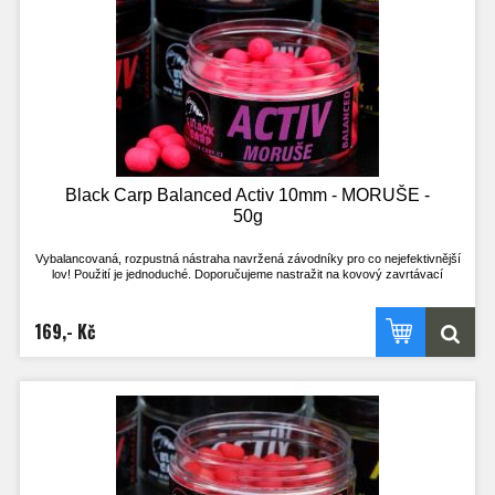
Tato nástraha se určitě stane nedílnou součástí zásoby nástrah všech, co si
chtějí opravdu zachytat a nemají mnoho času. Vyzkoušejte nástrahy, které
doposud používal jen uzavřený okruh rybářů!
- Pracuje i v té nejchladnější vodě
- Pracuje téměř okamžitě po vhození do vody
- Nepostradatelná nástraha pro lov na závodech
- Široké spektrum příchutí, z kterého vyberete tu zprávnou pro vaši vodu
- Method feeder
Black Carp Balanced Activ 10mm - MORUŠE -
50g
Vybalancovaná, rozpustná nástraha navržená závodníky pro co nejefektivnější
lov! Použití je jednoduché. Doporučujeme nastražit na kovový zavrtávací
količek, kdy háček leží na dně. Nebo klasicky na vlasový přívěs, kdy háček stojí
na špičce a je perfektně vyvážený s nástrahou.
Výdrž ve vodě je přibližně 2h. Je však odvislá na aktuálních okolnostech. V
169,- Kč
chladné vodě a při nezájmu ryb je delší, naopak při vysoké aktivitě ryb a teplé
vodě kratší.
Nástrahu lze použít i opakovaně, pokud je po vytažení z vody ještě dostatečně
velká, střed je stále pevný a nához bez problému vydrží! Při testech u vody byly
na jednu nástrahu uloveni i 4 kapři.
Tato nástraha se určitě stane nedílnou součástí zásoby nástrah všech, co si
chtějí opravdu zachytat a nemají mnoho času. Vyzkoušejte nástrahy, které
doposud používal jen uzavřený okruh rybářů!
- Pracuje i v té nejchladnější vodě