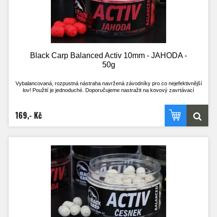
- Pracuje téměř okamžitě po vhození do vody
- Nepostradatelná nástraha pro lov na závodech
- Široké spektrum příchutí, z kterého vyberete tu zprávnou pro vaši vodu
- Method feeder
Black Carp Balanced Activ 10mm - JAHODA -
50g
Vybalancovaná, rozpustná nástraha navržená závodníky pro co nejefektivnější
lov! Použití je jednoduché. Doporučujeme nastražit na kovový zavrtávací
količek, kdy háček leží na dně. Nebo klasicky na vlasový přívěs, kdy háček stojí
na špičce a je perfektně vyvážený s nástrahou.
Výdrž ve vodě je přibližně 2h. Je však odvislá na aktuálních okolnostech. V
169,- Kč
chladné vodě a při nezájmu ryb je delší, naopak při vysoké aktivitě ryb a teplé
vodě kratší.
Nástrahu lze použít i opakovaně, pokud je po vytažení z vody ještě dostatečně
velká, střed je stále pevný a nához bez problému vydrží! Při testech u vody byly
na jednu nástrahu uloveni i 4 kapři.
Tato nástraha se určitě stane nedílnou součástí zásoby nástrah všech, co si
chtějí opravdu zachytat a nemají mnoho času. Vyzkoušejte nástrahy, které
doposud používal jen uzavřený okruh rybářů!
- Pracuje i v té nejchladnější vodě
- Pracuje téměř okamžitě po vhození do vody
- Nepostradatelná nástraha pro lov na závodech
- Široké spektrum příchutí, z kterého vyberete tu zprávnou pro vaši vodu
- Method feeder