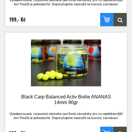
Vybalancovaná, rozpustná nástraha navržená závodníky pro co nejefektivnější
lov! Použití je jednoduché. Doporučujeme nastražit na kovový zavrtávací
količek, kdy háček leží na dně. Nebo klasicky na vlasový přívěs, kdy háček stojí
na špičce a je perfektně vyvážený s nástrahou.
Výdrž ve vodě je přibližně 2h. Je však odvislá na aktuálních okolnostech. V
199,- Kč
chladné vodě a při nezájmu ryb je delší, naopak při vysoké aktivitě ryb a teplé
vodě kratší.
Nástrahu lze použít i opakovaně, pokud je po vytažení z vody ještě dostatečně
velká, střed je stále pevný a nához bez problému vydrží! Při testech u vody byly
na jednu nástrahu uloveni i 4 kapři.
Tato nástraha se určitě stane nedílnou součástí zásoby nástrah všech, co si
chtějí opravdu zachytat a nemají mnoho času. Vyzkoušejte nástrahy, které
doposud používal jen uzavřený okruh rybářů!
- Pracuje i v té nejchladnější vodě
- Pracuje téměř okamžitě po vhození do vody
- Nepostradatelná nástraha pro lov na závodech
- Široké spektrum příchutí, z kterého vyberete tu zprávnou pro vaši vodu
- Method feeder
Black Carp Balanced Activ Boilie ANANAS
14mm 90gr
Vybalancovaná, rozpustná nástraha navržená závodníky pro co nejefektivnější
lov! Použití je jednoduché. Doporučujeme nastražit na kovový zavrtávací
količek, kdy háček leží na dně. Nebo klasicky na vlasový přívěs, kdy háček stojí
na špičce a je perfektně vyvážený s nástrahou.
Výdrž ve vodě je přibližně 2h. Je však odvislá na aktuálních okolnostech. V