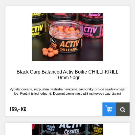
Black Carp Balanced Activ Boilie CHILLI-KRILL
10mm 50gr
Vybalancovaná, rozpustná nástraha navržená závodníky pro co nejefektivnější
lov! Použití je jednoduché. Doporučujeme nastražit na kovový zavrtávací
količek, kdy háček leží na dně. Nebo klasicky na vlasový přívěs, kdy háček stojí
na špičce a je perfektně vyvážený s nástrahou.
Výdrž ve vodě je přibližně 2h. Je však odvislá na aktuálních okolnostech. V
169,- Kč
chladné vodě a při nezájmu ryb je delší, naopak při vysoké aktivitě ryb a teplé
vodě kratší.
Nástrahu lze použít i opakovaně, pokud je po vytažení z vody ještě dostatečně
velká, střed je stále pevný a nához bez problému vydrží! Při testech u vody byly
na jednu nástrahu uloveni i 4 kapři.