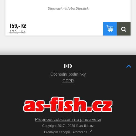
Dipovací nádoba Dipstick
159,- Kč
172,- Kč
INFO
Obchodní podmínky
GDPR
Přepnout zobrazení na plnou verzi
Copyright 2017 - 2026 © as-fish.cz
Pronájem eshopů - Atomer.cz