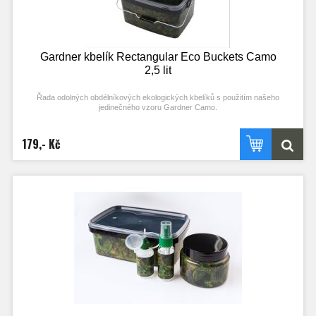
Gardner kbelík Rectangular Eco Buckets Camo
2,5 lit
Řada odolných obdélníkových ekologických kbelíků s použitím našeho
jedinečného vzoru Gardner Camo.
Tyto kbelíky jsou vyrobeny z recyklovaného plastu a lze je opakovaně
recyklovat, což z nich činí velmi ekologickou variantu. Průhledná víčka se
179,- Kč
snadno sundávají a nasazují a vytvářejí vzduchotěsnou ochranu krmení.
Velkou výhodou čtvercových a obdélníkových kbelíků je to, že mohou být
skladovány efektivním způsobem (skvělé pro maximální zatížení a rovnováhu
na vozících). Jsou ideální pro přenášení a skladování všech druhů návnad nebo
pro míchání jednotlivých návnad.
Specifikace:
- průhledné víko opatřené těsněním
- recyklovaný ekologický plast, který lze opakovaně recyklovat
- vyrobeno z extra pevného materiálu
- pevná kovová rukojeť s pohodlným plastovým madlem
- jedinečný vzor Gardner Camo