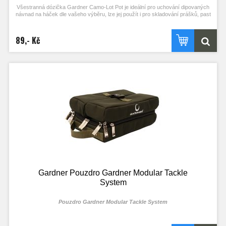
Všestranná dózička Gardner Camo-Lot Pot je ideální pro uchování dipovaných
návnad na háček dle vašeho výběru, lze jej použít i pro skladování prášků, past
nebo boilies pro rychlé chytání.
Specifikace:
89,- Kč
- kapacita: 250 ml
- tmavě zelená dózička s černým víčkem
- díky těsnění nedochází k úniku tekutin a přepravovaného krmení
- ideální pro uložení Pop-Upu, dipovaných boilie nebo past a dalšího krmení
- součástí jsou 2 x samolepicí štítky umožňující popis obsahu
- průměr 8,4 cm
- výška 6,5 cm
Gardner Pouzdro Gardner Modular Tackle
System
Pouzdro Gardner Modular Tackle System