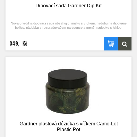
Dipovací sada Gardner Dip Kit
Nová čtyřdílná dipovací sada obsahující misku s víčkem, nádobu na dipované
boilies, nádobku s rozprašovačem na esence a menší nádobku s jehlou.
Misku s víčkem o objemu 1,2L na míchání nástrah a případné uskladnění
hotových PVA punčoch. Dipovací nádobku na esenci s rozprašovačem.
349,- Kč
Uzavíratelná nádoba o objemu250ml na dipované nástrahy ( boilies, či pelety ).
Menší nádobka na esence s jehlou, která je vhodná zatraktivnění PVA sáčků.
Gardner plastová dózička s víčkem Camo-Lot
Plastic Pot