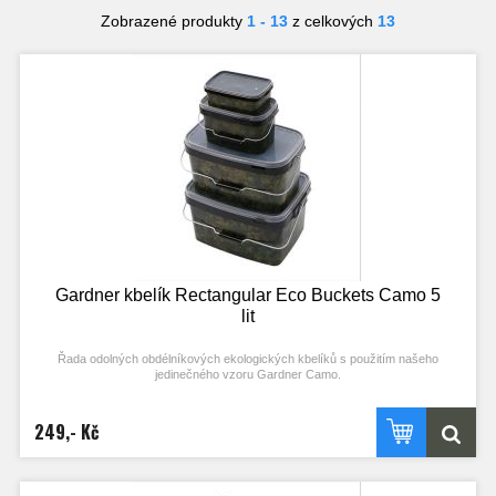
Zobrazené produkty
1 - 13
z celkových
13
Gardner kbelík Rectangular Eco Buckets Camo 5
lit
Řada odolných obdélníkových ekologických kbelíků s použitím našeho
jedinečného vzoru Gardner Camo.
Tyto kbelíky jsou vyrobeny z recyklovaného plastu a lze je opakovaně
recyklovat, což z nich činí velmi ekologickou variantu. Průhledná víčka se
249,- Kč
snadno sundávají a nasazují a vytvářejí vzduchotěsnou ochranu krmení.
Velkou výhodou čtvercových a obdélníkových kbelíků je to, že mohou být
skladovány efektivním způsobem (skvělé pro maximální zatížení a rovnováhu
na vozících). Jsou ideální pro přenášení a skladování všech druhů návnad nebo