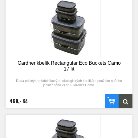
pro míchání jednotlivých návnad.
Specifikace:
- průhledné víko opatřené těsněním
- recyklovaný ekologický plast, který lze opakovaně recyklovat
- vyrobeno z extra pevného materiálu
- pevná kovová rukojeť s pohodlným plastovým madlem
- jedinečný vzor Gardner Camo
Gardner kbelík Rectangular Eco Buckets Camo
17 lit
Řada odolných obdélníkových ekologických kbelíků s použitím našeho
jedinečného vzoru Gardner Camo.
Tyto kbelíky jsou vyrobeny z recyklovaného plastu a lze je opakovaně
recyklovat, což z nich činí velmi ekologickou variantu. Průhledná víčka se
469,- Kč
snadno sundávají a nasazují a vytvářejí vzduchotěsnou ochranu krmení.
Velkou výhodou čtvercových a obdélníkových kbelíků je to, že mohou být
skladovány efektivním způsobem (skvělé pro maximální zatížení a rovnováhu
na vozících). Jsou ideální pro přenášení a skladování všech druhů návnad nebo
pro míchání jednotlivých návnad.
Specifikace:
- průhledné víko opatřené těsněním
- recyklovaný ekologický plast, který lze opakovaně recyklovat