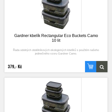
- vyrobeno z extra pevného materiálu
- pevná kovová rukojeť s pohodlným plastovým madlem
- jedinečný vzor Gardner Camo
Gardner kbelík Rectangular Eco Buckets Camo
10 lit
Řada odolných obdélníkových ekologických kbelíků s použitím našeho
jedinečného vzoru Gardner Camo.
Tyto kbelíky jsou vyrobeny z recyklovaného plastu a lze je opakovaně
recyklovat, což z nich činí velmi ekologickou variantu. Průhledná víčka se
379,- Kč
snadno sundávají a nasazují a vytvářejí vzduchotěsnou ochranu krmení.
Velkou výhodou čtvercových a obdélníkových kbelíků je to, že mohou být
skladovány efektivním způsobem (skvělé pro maximální zatížení a rovnováhu
na vozících). Jsou ideální pro přenášení a skladování všech druhů návnad nebo
pro míchání jednotlivých návnad.
Specifikace:
- průhledné víko opatřené těsněním
- recyklovaný ekologický plast, který lze opakovaně recyklovat
- vyrobeno z extra pevného materiálu
- pevná kovová rukojeť s pohodlným plastovým madlem
- jedinečný vzor Gardner Camo