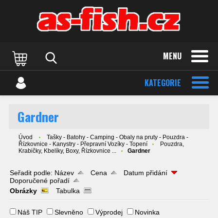
MENU
KATEGORIE
Gardner
Úvod
Tašky - Batohy - Camping - Obaly na pruty - Pouzdra -
Řízkovnice - Kanystry - Přepravní Vozíky - Topení
Pouzdra,
Krabičky, Kbelíky, Boxy, Řízkovnice ...
Gardner
Seřadit podle:
Název
Cena
Datum přidání
Doporučené pořadí
Obrázky
Tabulka
Náš TIP
Slevněno
Výprodej
Novinka