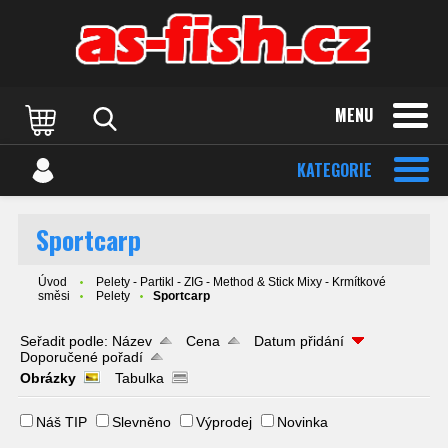
MENU
KATEGORIE
Sportcarp
Úvod
Pelety - Partikl - ZIG - Method & Stick Mixy - Krmítkové
směsi
Pelety
Sportcarp
Seřadit podle:
Název
Cena
Datum přidání
Doporučené pořadí
Obrázky
Tabulka
Náš TIP
Slevněno
Výprodej
Novinka