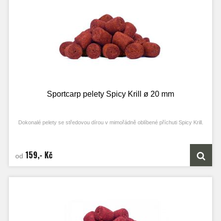
Tyto pelety opravdu spolehlivě přilákají ryby do Vašeho loviště za velmi krátkou
dobu a udrží je na místě aktivní, i když jsou už úplně rozpadlé. Jsou tak
vynikajícím krmením na zabahněné vody a krátkodobé závody, kde potřebujete
dělat rychlé body!
Sportcarp pelety Spicy Krill ø 20 mm
Dokonalé pelety se středovou dírou v mimořádně oblíbené příchuti Spicy Krill.
U sestavování směsi jsme se snažili co nejvíce držet klasickému složení boilie
směsi. Samozřejmě díky naprosto odlišné výrobě musely proběhnout nějaké
úpravy, ale v konečném důsledku dostanete naprosto dokonalý doplněk krmení
159,- Kč
od
k celé řadě Spicy Krill. Tyto pelety obsahují všechny klíčové složky včetně
kvalitního chilli použitého i v boilies. Jejich použití je celoroční, ale nejvíce jejich
kvality oceníte v chladnější vodě na podzim a na začátku jara, kdy budou
jednoznačně nejsilnější zbraní!
Díky středové dírce je snadno dokážete i nastražit pod háček, anebo navlíknout
na PVA pásku nebo šňůrku.
Tyto pelety opravdu spolehlivě přilákají ryby do Vašeho loviště za velmi krátkou
dobu a udrží je na místě aktivní, i když jsou už úplně rozpadlé. Jsou tak
vynikajícím krmením na zabahněné vody a krátkodobé závody, kde potřebujete
dělat rychlé body!