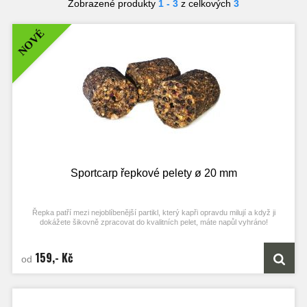
Zobrazené produkty
1 - 3
z celkových
3
NOVÉ
Sportcarp řepkové pelety ø 20 mm
Řepka patří mezi nejoblíbenější partikl, který kapři opravdu milují a když ji
dokážete šikovně zpracovat do kvalitních pelet, máte napůl vyhráno!
Tyto pelety obsahují řepku v různých formách od moučky, přes drť až po celé
semínka a poskytují díky tomu ideální formu doplňkového krmení, které Vaše
159,- Kč
od
lovné místo nádherně provoní a zatraktivní.
Díky speciálnímu procesu výroby je prodloužen jejich rozpad až na 4 hodiny,
což u podobných produktů ani zdaleka není zvykem!
Díky středové dírce je snadno dokážete i nastražit pod háček, anebo navlíknout
na PVA pásku nebo šňůrku.