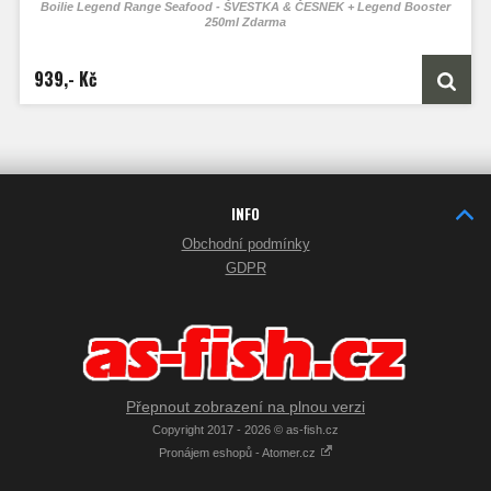
Boilie Legend Range Seafood - ŠVESTKA & ČESNEK + Legend Booster
250ml Zdarma
Boilies 16mm je v balení 2,7kg
Boilies 20 a 24mm je v balení 3kg
939,- Kč
INFO
Obchodní podmínky
GDPR
Přepnout zobrazení na plnou verzi
Copyright 2017 - 2026 © as-fish.cz
Pronájem eshopů - Atomer.cz