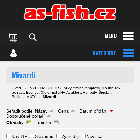
MENU
KATEGORIE
Mivardi
Úvod
VÝROBA BOILIES - Mixy, Aminokomplexy, Mouky, Tek.
potravy, Esence, Oleje, Extrakty, Atraktory, Rollbaly, Špičky ....
Boilies - MIXY
Mivardi
Seřadit podle:
Název
Cena
Datum přidání
Doporučené pořadí
Obrázky
Tabulka
Náš TIP
Slevněno
Výprodej
Novinka