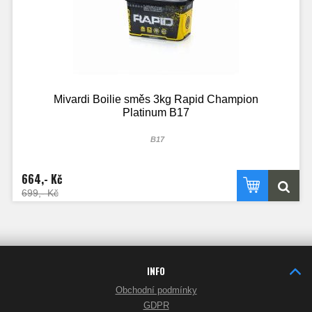
Mivardi Boilie směs 3kg Rapid Champion
Platinum B17
B17
664,- Kč
699,- Kč
INFO
Obchodní podmínky
GDPR