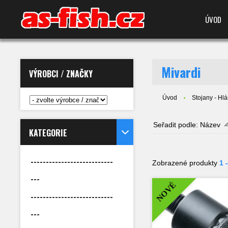
ÚVOD
Mivardi
VÝROBCI / ZNAČKY
Úvod
Stojany - Hlá
Seřadit podle:
Název
KATEGORIE
---------------------------
Zobrazené produkty
1 
---
NOVÉ
---------------------------
---