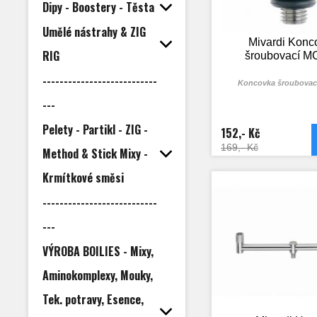
Dipy - Boostery - Těsta
Umělé nástrahy & ZIG
Mivardi Konc
RIG
šroubovací MC
---------------------------
Koncovka šroubovací
---
Pelety - Partikl - ZIG -
152,- Kč
169,- Kč
Method & Stick Mixy -
Krmítkové směsi
---------------------------
---
VÝROBA BOILIES - Mixy,
Aminokomplexy, Mouky,
Tek. potravy, Esence,