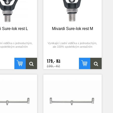
 Sure-lok rest L
Mivardi Sure-lok rest M
dní vidlička s jednoduchým,
Vynikající zadní vidlička s jednoduchým,
spolehlivým aretačním
ale 100% spolehlivým aretačním
Bezpečně drží prut a brání
mechanismem. Bezpečně drží prut a brání
ři zdvihnutí prutu z vidličky
jeho posunu. Při zdvihnutí prutu z vidličky
atiky uvolní. Tato vidlička
se zámek automatiky uvolní. Tato vidlička
179,- Kč
ná ve dvou velikostech.
je dostupná ve dvou velikostech.
199,- Kč