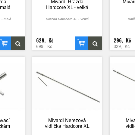
zda
Mivardi Hrazda
Mivar
 malá
Hardcore XL - velká
 - malá
Hrazda Hardcore XL - velká
Kalí
629,- Kč
296,- Kč
699,- Kč
329,- Kč
ávací
Mivardi Nerezová
Miva
ičkám
vidlička Hardcore XL
vidl