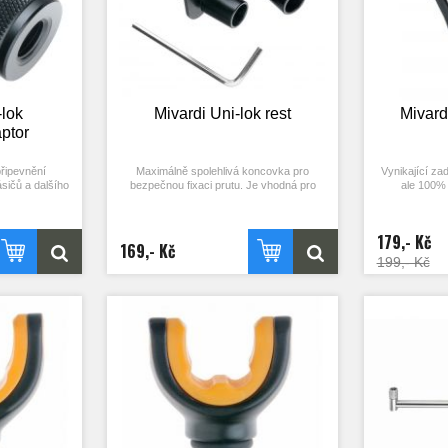
-lok
Mivardi Uni-lok rest
Mivardi
ptor
řipevnění
Maximálně spolehlivá koncovka pro
Vynikající za
sičů a dalšího
bezpečnou fixaci prutu. Je vhodná pro
ale 100% 
 a stojany.
použití s dělenou, celokorkovou i
mechanismem. 
zpracované tělo
duplonovou rukojetí jakéhokoliv průměru.
jeho posunu. P
aptér od značky
Prut v koncovce snadno upevníte pomocí
se zámek autom
179,- Kč
ilné neodymové
elastické šňůrky s nastavitelnou délkou /
je dostup
169,- Kč
. Ty spolu s
přítlakem. Před zásekem pak šňůrku
199,- Kč
trukcí těla
uvolníte jedním pohybem prstu. Součástí
 stabilnějšího
dodávky je i klíč pro přesné nastavení
ého spoje než
pracovní délky elastické šňůrky.
ků na trhu.
ní: 2