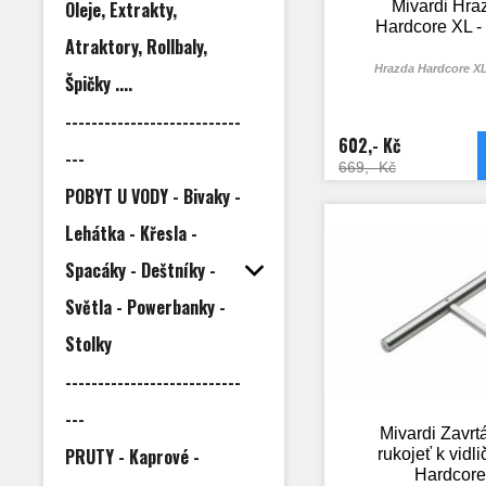
Oleje, Extrakty,
Mivardi Hra
Hardcore XL -
Atraktory, Rollbaly,
Hrazda Hardcore XL
Špičky ....
---------------------------
602,- Kč
---
669,- Kč
POBYT U VODY - Bivaky -
Lehátka - Křesla -
Spacáky - Deštníky -
Světla - Powerbanky -
Stolky
---------------------------
---
Mivardi Zavrt
PRUTY - Kaprové -
rukojeť k vidl
Hardcore