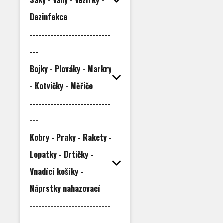
Saky - Váhy - Vezírky -
Dezinfekce
---------------------------
---
Bojky - Plováky - Markry
- Kotvičky - Měřiče
---------------------------
---
Kobry - Praky - Rakety -
Lopatky - Drtičky -
Vnadící košíky -
Náprstky nahazovací
---------------------------
---