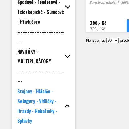
Spodové - Feederové -
Zavrtávací rukojeť k vidl
Teleskopické - Sumcové
- Přívlačové
296,- Kč
329,- Kč
---------------------------
---
Na stranu:
produ
NAVIJÁKY -
MULTIPLIKÁTORY
---------------------------
---
Stojany - Hlásiče -
Swingery - Vidličky -
Hrazdy - Rohatinky -
Splávky