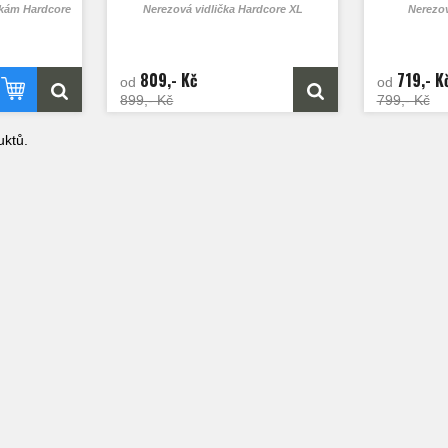
ičkám Hardcore
Nerezová vidlička Hardcore XL
Nerezov
809,- Kč
719,- K
od
od
899,- Kč
799,- Kč
ktů.