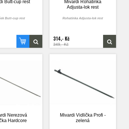
di Butt-cup rest
Mivardi Rohatinka
Adjusta-lok rest
šek Butt-cup rest
Rohatinka Adjusta-lok rest
314,- Kč
349,- Kč
rdi Nerezová
Mivardi Vidlička Profi -
ička Hardcore
zelená