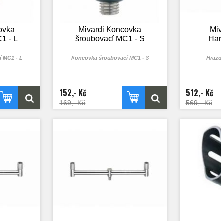
ovka
Mivardi Koncovka
Mi
1 - L
šroubovací MC1 - S
Har
 MC1 - L
Koncovka šroubovací MC1 - S
Hrazd
152,- Kč
512,- Kč
169,- Kč
569,- Kč