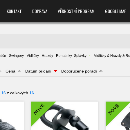
KONTAKT
DOPRAVA
VĚRNOSTNÍ PROGRAM
GOOGLE MAP
siče - Swingery - Vidličky - Hrazdy - Rohatinky -Splávky
Vidličky & Hrazdy & Ro
Cena
Datum přidání
Doporučené pořadí
- 16
z celkových
16
NOVÉ
NOVÉ