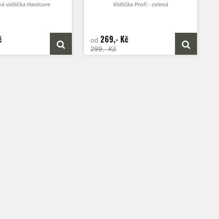
á vidlička Hardcore
Vidlička Profi - zelená
č
269,- Kč
od
299,- Kč