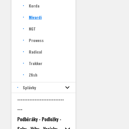
Korda
Mivardi
NGT
Prowess
Radical
Trakker
Zfish
Splávky
---------------------------
---
Podběráky - Podložky -