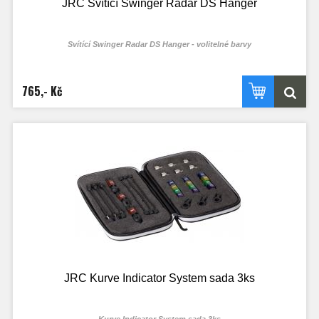
JRC Svítící Swinger Radar DS Hanger
Svítící Swinger Radar DS Hanger - volitelné barvy
765,- Kč
JRC Kurve Indicator System sada 3ks