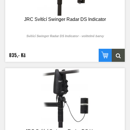
JRC Svítící Swinger Radar DS Indicator
Svítící Swinger Radar DS Indicator - volitelné barvy
835,- Kč