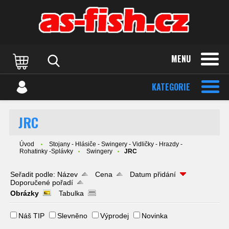
MENU
KATEGORIE
JRC
Úvod
Stojany - Hlásiče - Swingery - Vidličky - Hrazdy -
Rohatinky -Splávky
Swingery
JRC
Seřadit podle:
Název
Cena
Datum přidání
Doporučené pořadí
Obrázky
Tabulka
Náš TIP
Slevněno
Výprodej
Novinka