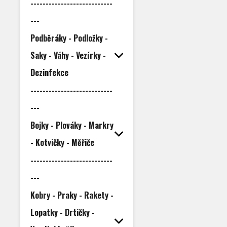
---------------------------
---
Podběráky - Podložky -
Saky - Váhy - Vezírky -
Dezinfekce
---------------------------
---
Bojky - Plováky - Markry
- Kotvičky - Měřiče
---------------------------
---
Kobry - Praky - Rakety -
Lopatky - Drtičky -