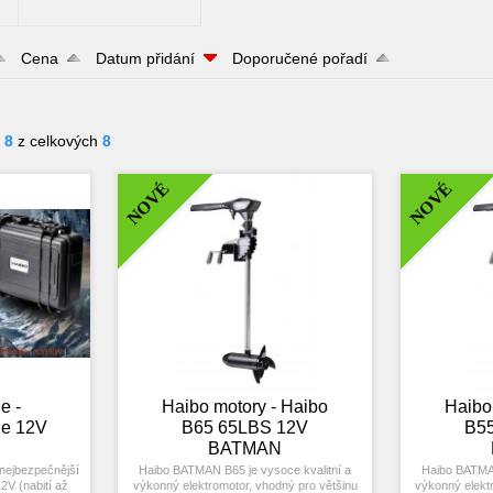
Cena
Datum přidání
Doporučené pořadí
- 8
z celkových
8
NOVÉ
NOVÉ
e -
Haibo motory - Haibo
Haibo
ie 12V
B65 65LBS 12V
B5
BATMAN
nejbezpečnější
Haibo BATMAN B65 je vysoce kvalitní a
Haibo BATMAN
2V (nabití až
výkonný elektromotor, vhodný pro většinu
výkonný elekt