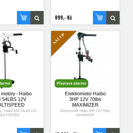
 Je na jednu 12 V baterii, má
i 55 LBS, což je dostatečný
žití na různých typech vod.
dno ovládá, má 5 rychlostí
899,- Kč
ozadu. Je tichý a má nízkou
 úsporném ježdění vydržíte
7 dní na jednu 100 A baterii,
při vyšším zatížení (vlny,
NÁŠ TIP
osti, …) ji vybijete dříve.
má výborné zpracování,
tou vrtuli z pevného plastu,
 o délce 91 cm, antikorozní
ou rukojeť a displej, který
uje o stavu baterií.
zdarma
Přeprava zdarma
 motory - Haibo
Elektromotor Haibo
 54LBS 12V
3HP 12V 70lbs
ULTISPEED
MAXIMIZER
y - Haibo D54 54LBS 12V
Elektromotor Haibo 3HP 12V 70lbs
MULTISPEED
MAXIMIZER