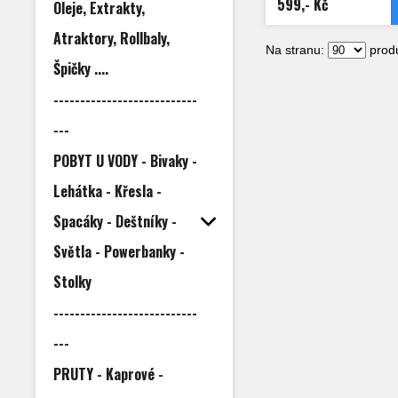
599,- Kč
Oleje, Extrakty,
Atraktory, Rollbaly,
Na stranu:
produ
Špičky ....
---------------------------
---
POBYT U VODY - Bivaky -
Lehátka - Křesla -
Spacáky - Deštníky -
Světla - Powerbanky -
Stolky
---------------------------
---
PRUTY - Kaprové -