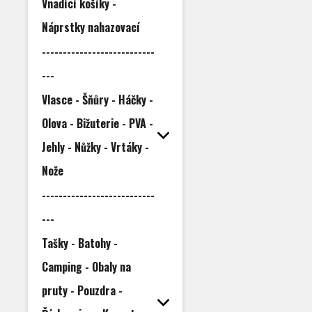
Vnadící košíky -
Náprstky nahazovací
---------------------------
---
Vlasce - Šňůry - Háčky -
Olova - Bižuterie - PVA -
Jehly - Nůžky - Vrtáky -
Nože
---------------------------
---
Tašky - Batohy -
Camping - Obaly na
pruty - Pouzdra -