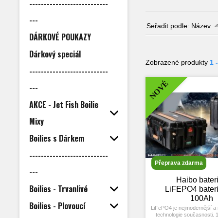
---------------------------
---
Seřadit podle:
Název
DÁRKOVÉ POUKAZY
Dárkový speciál
Zobrazené produkty
1 
---------------------------
NOVÉ
---
AKCE - Jet Fish Boilie
Mixy
Boilies s Dárkem
---------------------------
Přeprava zdarma
---
Haibo bateri
Boilies - Trvanlivé
LiFEPO4 bater
100Ah
Boilies - Plovoucí
LiFePO4 je nejmodernější a 
technologie současnosti. 1