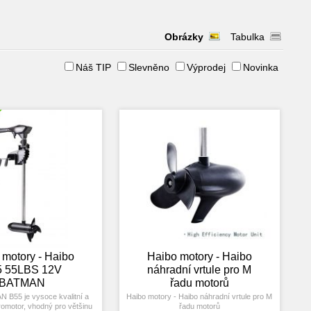
Obrázky
Tabulka
Náš TIP
Slevněno
Výprodej
Novinka
 motory - Haibo
Haibo motory - Haibo
5 55LBS 12V
náhradní vrtule pro M
BATMAN
řadu motorů
 B55 je vysoce kvalitní a
Haibo motory - Haibo náhradní vrtule pro M
romotor, vhodný pro většinu
řadu motorů