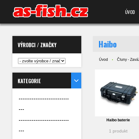
ÚVOD
Haibo
VÝROBCI / ZNAČKY
Úvod
Čluny - Zaváž
KATEGORIE
---------------------------
---
---------------------------
Haibo baterie
---
1 produkt