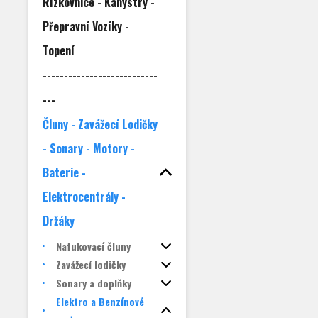
Řízkovnice - Kanystry -
Přepravní Vozíky -
Topení
---------------------------
---
Čluny - Zavážecí Lodičky
- Sonary - Motory -
Baterie -
Elektrocentrály -
Držáky
Nafukovací čluny
Zavážecí lodičky
Sonary a doplňky
Elektro a Benzínové