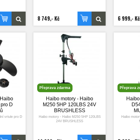
konalá baterie
velikostí lodí. Je na jednu 12 V baterii, má
velikostí lodí.
m. Články jsou
tah na vrtuli 65 LBS, což je dostatečný
tah na vrtul
ném kufříku o
výkon při použití na různých typech vod.
výkon při pou
motnosti 9,75
Motor se snadno ovládá, má 5 rychlostí
Motor se sna
8 749,- Kč
6 999,- Kč
 upřednostnit
dopředu a 3 dozadu. Je tichý a má nízkou
dopředu a 3 d
erie?
spotřebu. Při úsporném ježdění vydržíte
spotřebu. Při
jezdit i 5 – 7 dní na jednu 100 A baterii,
jezdit i 5 – 
samozřejmě, při vyšším zatížení (vlny,
samozřejmě, 
delší vzdálenosti, …) ji vybijete dříve.
delší vzdálen
BATMAN B65 má výborné zpracování,
BATMAN B55 
silnou třílistou vrtuli z pevného plastu,
silnou třílis
nerezovou nohu o délce 91 cm, antikorozní
nerezovou nohu
úpravu, výsuvnou rukojeť a displej, který
úpravu, výsuvn
informuje o stavu baterií.
inform
Přeprava zdarma
Přeprava 
 Haibo
Haibo motory - Haibo
Haibo
 pro D
M250 5HP 120LBS 24V
D54
rů
BRUSHLESS
M
ní vrtule pro D
Haibo motory - Haibo M250 5HP 120LBS
Haibo motor
24V BRUSHLESS