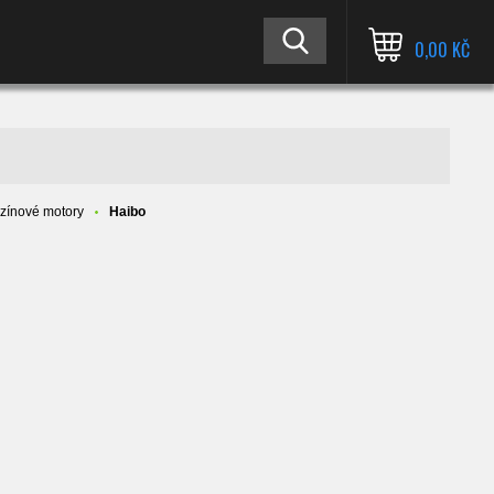
0,00 KČ
nzínové motory
Haibo