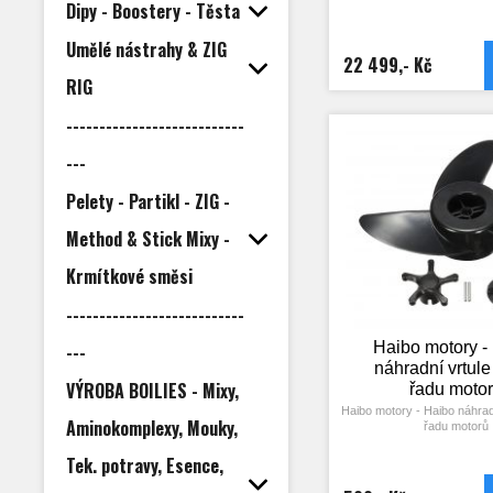
Dipy - Boostery - Těsta
14,6V) 100Ah 1200Wh je do
nejen k vašim elektromotorů
umístěny v malém vodotěs
Umělé nástrahy & ZIG
rozměru 36x27x11,5 cm a h
22 499,- Kč
kg. Nabíječka v ceně! Proč
RIG
Haibo LiFePO4 bat
---------------------------
---
Pelety - Partikl - ZIG -
Method & Stick Mixy -
Krmítkové směsi
---------------------------
Haibo motory -
---
náhradní vrtule
VÝROBA BOILIES - Mixy,
řadu moto
Haibo motory - Haibo náhrad
Aminokomplexy, Mouky,
řadu motorů
Tek. potravy, Esence,