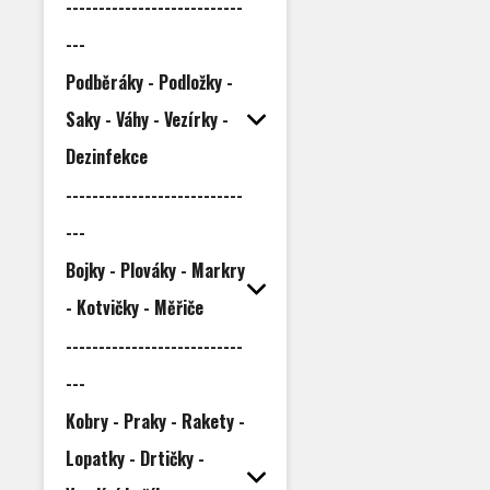
---------------------------
---
Podběráky - Podložky -
Saky - Váhy - Vezírky -
Dezinfekce
---------------------------
---
Bojky - Plováky - Markry
- Kotvičky - Měřiče
---------------------------
---
Kobry - Praky - Rakety -
Lopatky - Drtičky -