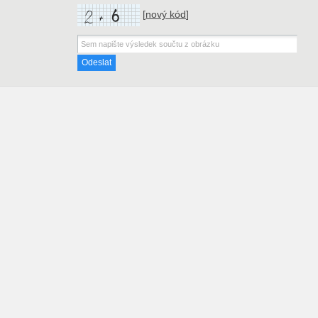
[
nový kód
]