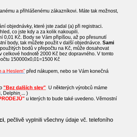
vanému a přihlášenému zákazníkovi. Máte tak možnost,
 objednávky, které jste zadal (a) při registraci.
led, co jste kdy a za kolik nakoupili.
ní 0,01 Kč. Body se Vám připíšou,
až po přesunutí
stní body, tak můžete použit v další objednávce.
Sami
použitých bodů v přepočtu na Kč, může dosahovat
v celkové hodnotě 2000 Kč bez dopravného. V tomto
epočtu 150000x0,01=1500 Kč
m a Heslem"
před nákupem, nebo se Vám konečná
o
"Bez dalších slev"
U některých výrobců máme
Delphin ... )
PRODEJŮ"
u kterých to bude také uvedeno. Věrnostní
ci
, pečlivě vyplnili všechny údaje vč. telefoního