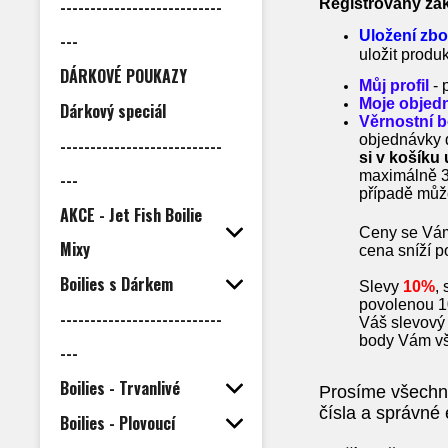
---------------------------
Registrovaný zák
Uložení zbo
---
uložit produ
DÁRKOVÉ POUKAZY
Můj profil
- 
Moje objed
Dárkový speciál
Věrnostní 
objednávky 
---------------------------
si v košíku
maximálně 3
---
případě můž
AKCE - Jet Fish Boilie
Ceny se Vám
Mixy
cena sníží p
Boilies s Dárkem
Slevy
10%
,
povolenou 10
---------------------------
Váš slevový 
body Vám vš
---
Boilies - Trvanlivé
Prosíme všechny
čísla a správné
Boilies - Plovoucí