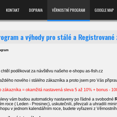
KONTAKT
DOPRAVA
VĚRNOSTNÍ PROGRAM
GOOGLE MAP
rogram a výhody pro stálé a Registrované 
rogram
htěl poděkovat za návštěvu našeho e-shopu as-fish.cz
každého nového i stálého zákazníka a proto jsem pro Vás připra
 zákazníka = okamžitá nastavená sleva 5 až 10% + bonus - 10
 slevy vám budou automaticky nastaveny po řádné a svobodné
m roce ( Leden - Prosinec), uskutečnili, převzali a uhradili mi
hopu v jednom kalendářním roce, budete vyřazeni z Věrnostní