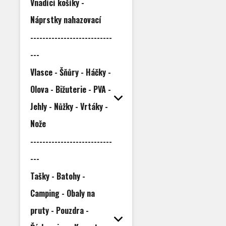
Vnadící košíky -
Náprstky nahazovací
---------------------------
---
Vlasce - Šňůry - Háčky -
Olova - Bižuterie - PVA -
Jehly - Nůžky - Vrtáky -
Nože
---------------------------
---
Tašky - Batohy -
Camping - Obaly na
pruty - Pouzdra -