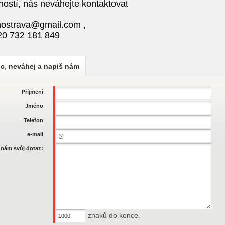
ností, nás neváhejte kontaktovat
shostrava@gmail.com
,
420 732 181 849
c, neváhej a napiš nám
Příjmení
Jméno
Telefon
e-mail
 nám svůj dotaz:
znaků do konce.