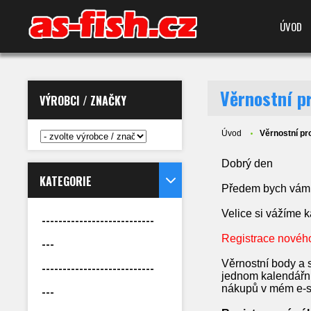
ÚVOD
Věrnostní p
VÝROBCI / ZNAČKY
Úvod
Věrnostní p
Dobrý den
KATEGORIE
Předem bych vám c
Velice si vážíme 
---------------------------
Registrace nového
---
Věrnostní body a
---------------------------
jednom kalendářní
nákupů v mém e-s
---