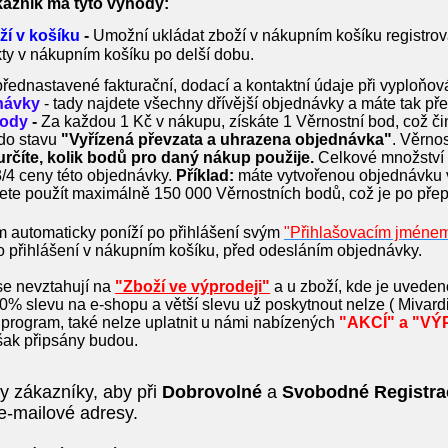
aznik má tyto výhody:
ží v košíku
-
Umožní ukládat zboží v nákupním košíku registro
kty v nákupním košíku po delší dobu.
přednastavené fakturační, dodací a kontaktní údaje při vyploňování
návky
- tady najdete všechny dřívější objednávky a máte tak přeh
body
-
Za každou 1 Kč v nákupu, získáte 1 Věrnostní bod, což či
do stavu
"Vyřízená převzata a uhrazena objednávka"
. Věrno
 určíte, kolik bodů pro daný nákup použije.
Celkové množství 
/4 ceny této objednávky.
Příklad:
máte vytvořenou objednávku 
ete použít maximálně 150 000 Věrnostních bodů, což je po př
 automaticky poníží po přihlášení svým
"Přihlašovacím jméne
o přihlášení v nákupním košíku, před odesláním objednávky.
 se nevztahují na
"Zboží ve výprodeji"
a u zboží, kde je uveden
% slevu na e-shopu a větší slevu už poskytnout nelze ( Mivardi, 
program, také nelze uplatnit u námi nabízených
"AKCÍ"
a
"VÝ
ak připsány budou.
 zákazníky, aby při
Dobrovolné
a
Svobodné
Registra
 e-mailové adresy.