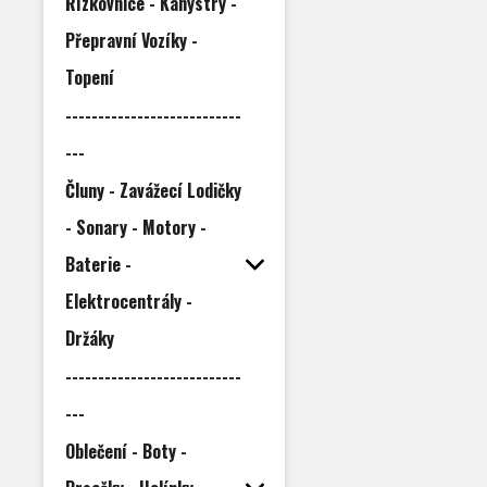
Řízkovnice - Kanystry -
Přepravní Vozíky -
Topení
---------------------------
---
Čluny - Zavážecí Lodičky
- Sonary - Motory -
Baterie -
Elektrocentrály -
Držáky
---------------------------
---
Oblečení - Boty -