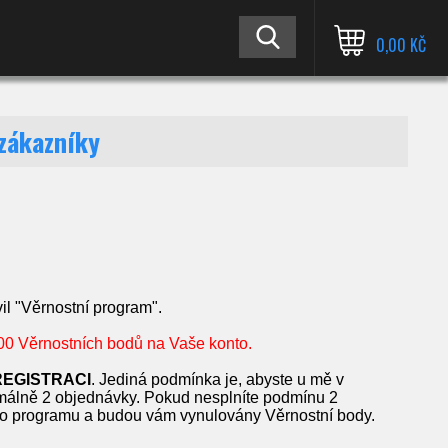
0,00 KČ
zákazníky
vil "Věrnostní program".
00 Věrnostních bodů na Vaše konto.
REGISTRACI
. Jediná podmínka je, abyste u mě v
nimálně 2 objednávky. Pokud nesplníte podmínu 2
ho programu a budou vám vynulovány Věrnostní body.