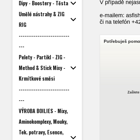
V případě nejas
Dipy - Boostery - Těsta
Umělé nástrahy & ZIG
e-mailem: asfi
či na telefón +
RIG
---------------------------
Potřebuješ pomo
---
Pelety - Partikl - ZIG -
Method & Stick Mixy -
Krmítkové směsi
---------------------------
Zašlete
---
VÝROBA BOILIES - Mixy,
Aminokomplexy, Mouky,
Tek. potravy, Esence,