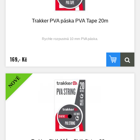
Trakker PVA páska PVA Tape 20m
Rychle rozpustná 10 mm PVA páska.
Vlastnosti produktu
rychle rozpustná PVA páska
169,- Kč
ideální pro vázání PVA sáčků, při tvorbě stringerů nebo pro samostatné
uvazování krmení k nástraze
po rozpuštění zůstává po PVA minimální stopa a prakticky neutrální pH
Technické parametry
NOVÉ
Délka: 20 m