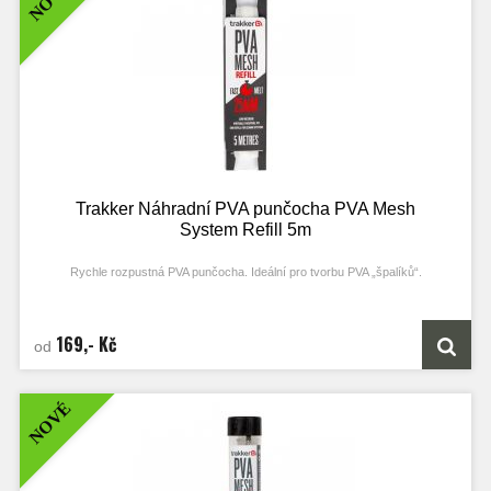
Technické parametry
Rozměry Small: 60×120 mm
Rozměry Medium: 65×130 mm
Rozměry Large: 70×140 mm
Balení: 25 ks
Trakker Náhradní PVA punčocha PVA Mesh
System Refill 5m
Rychle rozpustná PVA punčocha. Ideální pro tvorbu PVA „špalíků“.
Vlastnosti produktu
rychle rozpustná PVA punčocha
169,- Kč
od
ideální pro tvorbu „PVA špalíků“
po rozpuštění zůstává po PVA minimální stopa a prakticky neutrální pH
Technické parametry
Velikost: 25 / 37 mm
NOVÉ
Délka: 5 m