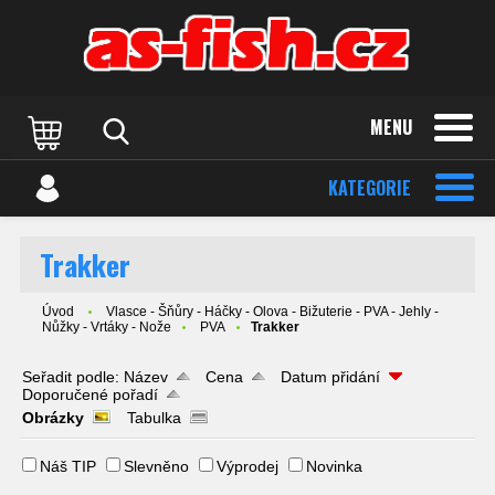
MENU
KATEGORIE
Trakker
Úvod
Vlasce - Šňůry - Háčky - Olova - Bižuterie - PVA - Jehly -
Nůžky - Vrtáky - Nože
PVA
Trakker
Seřadit podle:
Název
Cena
Datum přidání
Doporučené pořadí
Obrázky
Tabulka
Náš TIP
Slevněno
Výprodej
Novinka