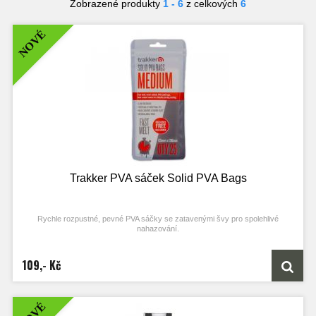
Zobrazené produkty
1 - 6
z celkových
6
NOVÉ
Trakker PVA sáček Solid PVA Bags
Rychle rozpustné, pevné PVA sáčky se zatavenými švy pro spolehlivé
nahazování.
Vlastnosti produktu
109,- Kč
rychle rozpustné, pevné PVA sáčky
teplem zatavené švy pro větší spolehlivost při nahazování
po rozpuštění zůstává po PVA minimální stopa a prakticky neutrální pH
zdarma plnič pytlíků
NOVÉ
dodáváno v uzavíratelném sáčku