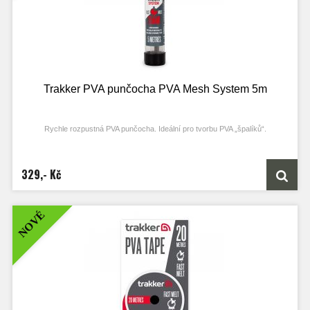
Trakker PVA punčocha PVA Mesh System 5m
Rychle rozpustná PVA punčocha. Ideální pro tvorbu PVA „špalíků“.
Vlastnosti produktu
rychle rozpustná PVA punčocha
329,- Kč
ideální pro tvorbu „PVA špalíků“
po rozpuštění zůstává po PVA minimální stopa a prakticky neutrální pH
obsahuje pěchovadlo pro zhutnění návnady při tvorbě „PVA špalíku“
dodáváno v uzavíratelné, skladovací tubě
NOVÉ
Technické parametry
Velikost: 25 / 37 mm
Délka: 5 m