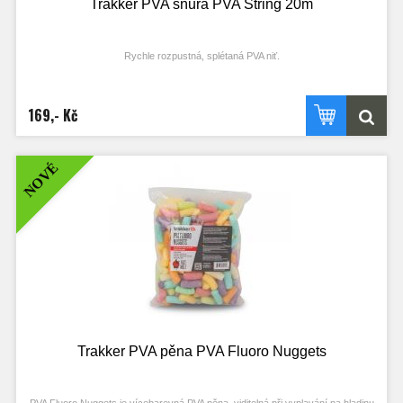
Trakker PVA šňůra PVA String 20m
Rychle rozpustná, splétaná PVA niť.
Vlastnosti produktu
rychle rozpustná PVA niť
169,- Kč
ideální pro vázání PVA sáčků, při tvorbě stringerů nebo pro samostatné
uvazování krmení k nástraze
po rozpuštění zůstává po PVA minimální stopa a prakticky neutrální pH
Technické specifikace
NOVÉ
Délka: 20 m
Trakker PVA pěna PVA Fluoro Nuggets