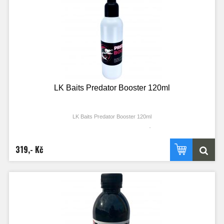
LK Baits Predator Booster 120ml
LK Baits Predator Booster 120ml
Speciální booster vyvinutý pro zvýšení počtu záběrů všech dravých ryb.
Booster je složen z celé řady přírodních látek, jehož základem je rybí louh a
specifický signál navozující zraněnou rybku, který je pro dravé ryby velmi dobře
319,- Kč
znám. Bakteriálním procesem - rozkladem přírodní hmoty, jsme také navodili
důležitý potravní signál, s kterým se dravé ryby přirozeně setkávají v případě
uhynulé rybky nebo jiného živého organizmu. Booster Predator má vysokou
přilnavost k nástraze a po vhození do vody dochází k okamžitému šíření
atraktantů do okolí.
Testováním bylo prokázáno, že použitím naší tekutiny zvýšíte počet záběrů až
na pětinásobek oproti nástrahám, kde Booster Predator použit nebyl.