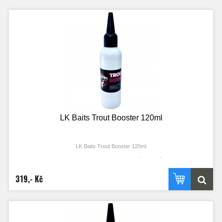
LK Baits Trout Booster 120ml
LK Baits Trout Booster 120ml
Speciální booster vyvinutý pro zvýšení počtu záběrů pstruhů jak při přívlači, tak
na dírkách. Booster Trout má vysokou přilnavost k nástraze a po vhození do
vody dochází k okamžitému šíření atraktantů do okolí.
319,- Kč
Testováním bylo prokázáno, že použitím naší tekutiny zvýšíte počet záběrů až
na pětinásobek oproti nástrahám, kde Booster Trout použit nebyl.