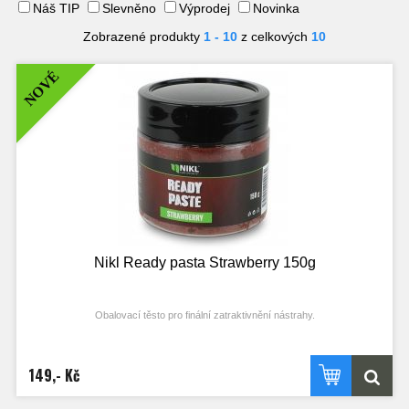
Náš TIP
Slevněno
Výprodej
Novinka
Zobrazené produkty
1 - 10
z celkových
10
NOVÉ
Nikl Ready pasta Strawberry 150g
Obalovací těsto pro finální zatraktivnění nástrahy.
Právě finální zatraktivnění nástrahy je často klíčem k maximálnímu úspěchu.
Díky perfektní rozpustnosti a uvolňování atraktorů učiní nástrahu na několik
hodin pro kapry nepřehlédnutelnou.
149,- Kč
Naše boilie pasty oceníte zejména při krátkodobých vycházkách, při závodění,
při lovu ve studené vodě a zejména na bahnitém dně.