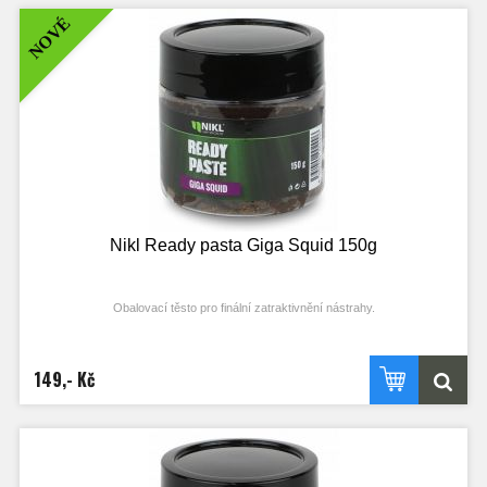
Tip: při lovu v chladném počasí pastu rozpracujte v dlaních – následně získá
NOVÉ
lepší konzistenci.
Nikl Ready pasta Giga Squid 150g
Obalovací těsto pro finální zatraktivnění nástrahy.
Právě finální zatraktivnění nástrahy je často klíčem k maximálnímu úspěchu.
Díky perfektní rozpustnosti a uvolňování atraktorů učiní nástrahu na několik
hodin pro kapry nepřehlédnutelnou.
149,- Kč
Naše boilie pasty oceníte zejména při krátkodobých vycházkách, při závodění,
při lovu ve studené vodě a zejména na bahnitém dně.
Tip: při lovu v chladném počasí pastu rozpracujte v dlaních – následně získá
lepší konzistenci.