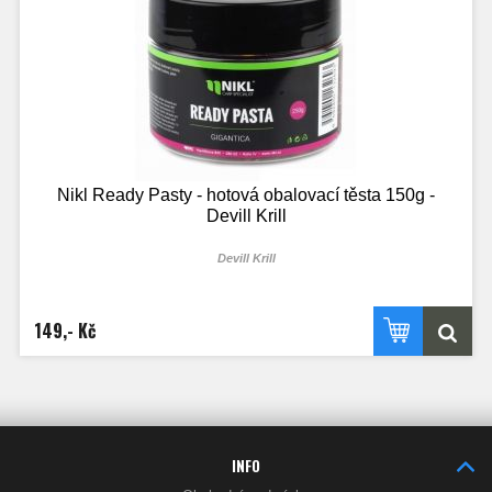
Nikl Ready Pasty - hotová obalovací těsta 150g -
Devill Krill
Devill Krill
149,- Kč
INFO