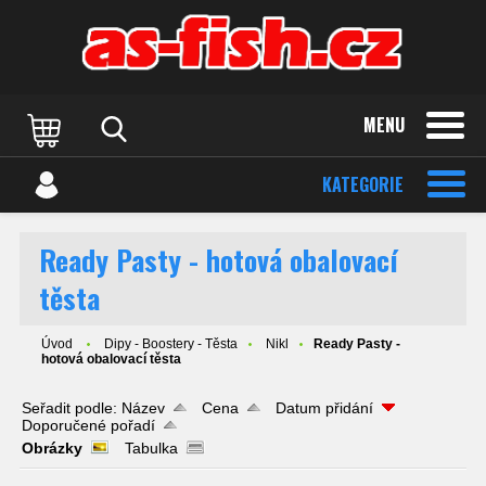
MENU
KATEGORIE
Ready Pasty - hotová obalovací
těsta
Úvod
Dipy - Boostery - Těsta
Nikl
Ready Pasty -
hotová obalovací těsta
Seřadit podle:
Název
Cena
Datum přidání
Doporučené pořadí
Obrázky
Tabulka