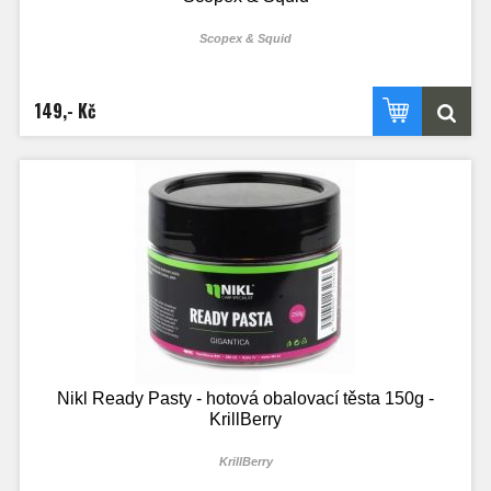
Scopex & Squid
149,- Kč
Nikl Ready Pasty - hotová obalovací těsta 150g -
KrillBerry
KrillBerry