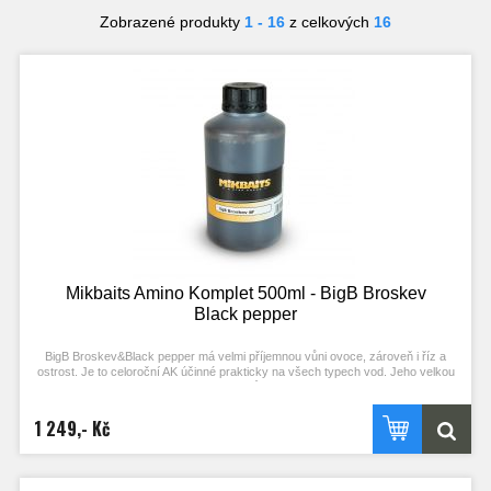
Zobrazené produkty
1 - 16
z celkových
16
Mikbaits Amino Komplet 500ml - BigB Broskev
Black pepper
BigB Broskev&Black pepper má velmi příjemnou vůni ovoce, zároveň i říz a
ostrost. Je to celoroční AK účinné prakticky na všech typech vod. Jeho velkou
výhodou je to, že přináší mnoho záběrů, zároveň má v sobě magnet na ty
největší kapry. Dá se použít prakticky ve všech směsích. Amino Komplety
Mikbaits jsou komplexní tekutou složkou určenou především pro výrobu boilie.
1 249,- Kč
Dají se použít i jako velmi silný dip či booster. Obsahují prvotřídní esence, tekuté
potravy, tekuté extrakty a případně i esenciální oleje a rybí oleje. Jsou zcela
totožné s AK, z kterých vyrábíme boilie. Dávkování je 50ml AK na 1kg boilie
směsi. Není nutné a ani nedoporučujeme je nějak dál upravovat či doplňovat,