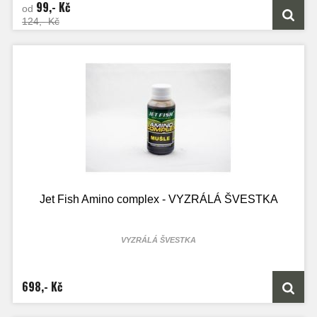
99,- Kč
od
124,- Kč
Jet Fish Amino complex - VYZRÁLÁ ŠVESTKA
VYZRÁLÁ ŠVESTKA
100ml lahvičky je určen přesně na 2kg boilie směsi
250ml lahvičky je určen přesně na 5kg boilie směsi
1000ML láhve je určen přesně na 20kg boilie směsi
698,- Kč