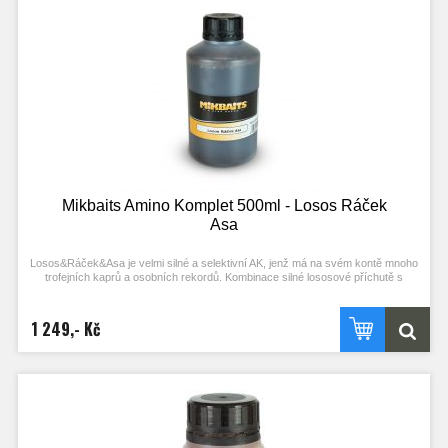
mohlo by dojít k předávkování některých složek.
Mikbaits Amino Komplet 500ml - Losos Ráček
Asa
Losos&Ráček&Asa je velmi silné a selektivní AK, jenž má na svém kontě mnoho
trofejních kaprů a osobních rekordů. Kombinace silné lososové příchutě s
jemnou ráčkovou, esenciálním olejem Asafoetida a slanými tekutými potravami z
mořských ryb z něj dělá poklad pro ty, kteří si chtějí počkat na záběr od té
správné ryby. Funguje nejlépe se směsí Fanatica od brzkého jara do pozdního
1 249,- Kč
podzimu včetně chladnějších období. Amino Komplety Mikbaits jsou komplexní
tekutou složkou určenou především pro výrobu boilie. Dají se použít i jako velmi
silný dip či booster. Obsahují prvotřídní esence, tekuté potravy, tekuté extrakty a
případně i esenciální oleje a rybí oleje. Jsou zcela totožné s AK, z kterých
vyrábíme boilie. Dávkování je 50ml AK na 1kg boilie směsi. Není nutné a ani
nedoporučujeme je nějak dál upravovat či doplňovat, mohlo by dojít k
předávkování některých složek.