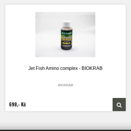
Jet Fish Amino complex - BIOKRAB
BIOKRAB
100ml lahvičky je určen přesně na 2kg boilie směsi
250ml lahvičky je určen přesně na 5kg boilie směsi
1000ML láhve je určen přesně na 20kg boilie směsi
698,- Kč