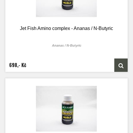
Jet Fish Amino complex - Ananas / N-Butyric
Ananas / N-Butyric
100ml lahvičky je určen přesně na 2kg boilie směsi
250ml lahvičky je určen přesně na 5kg boilie směsi
1000ML láhve je určen přesně na 20kg boilie směsi
698,- Kč