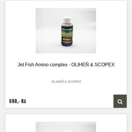
Jet Fish Amino complex - OLIHEŇ & SCOPEX
OLIHEŇ & SCOPEX
100ml lahvičky je určen přesně na 2kg boilie směsi
250ml lahvičky je určen přesně na 5kg boilie směsi
1000ML láhve je určen přesně na 20kg boilie směsi
698,- Kč