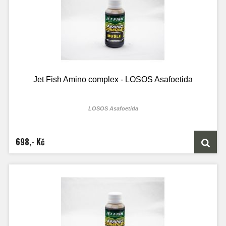
Jet Fish Amino complex - LOSOS Asafoetida
LOSOS Asafoetida
100ml lahvičky je určen přesně na 2kg boilie směsi
250ml lahvičky je určen přesně na 5kg boilie směsi
1000ML láhve je určen přesně na 20kg boilie směsi
698,- Kč