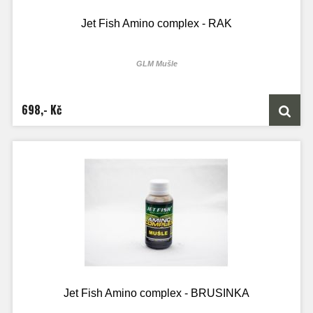
Jet Fish Amino complex - RAK
GLM Mušle
100ml lahvičky je určen přesně na 2kg boilie směsi
250ml lahvičky je určen přesně na 5kg boilie směsi
1000ML láhve je určen přesně na 20kg boilie směsi
698,- Kč
Jet Fish Amino complex - BRUSINKA