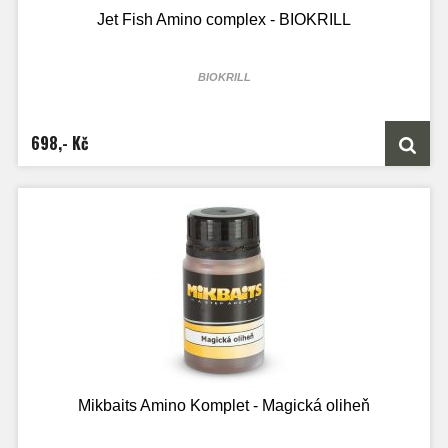
Jet Fish Amino complex - BIOKRILL
BIOKRILL
100ml lahvičky je určen přesně na 2kg boilie směsi
250ml lahvičky je určen přesně na 5kg boilie směsi
1000ML láhve je určen přesně na 20kg boilie směsi
698,- Kč
Mikbaits Amino Komplet - Magická oliheň