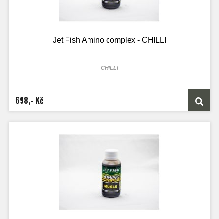
Jet Fish Amino complex - CHILLI
CHILLI
100ml lahvičky je určen přesně na 2kg boilie směsi
250ml lahvičky je určen přesně na 5kg boilie směsi
1000ML láhve je určen přesně na 20kg boilie směsi
698,- Kč