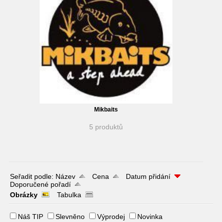
Mikbaits
5 produktů
Seřadit podle:
Název
Cena
Datum přidání
Doporučené pořadí
Obrázky
Tabulka
Náš TIP
Slevněno
Výprodej
Novinka