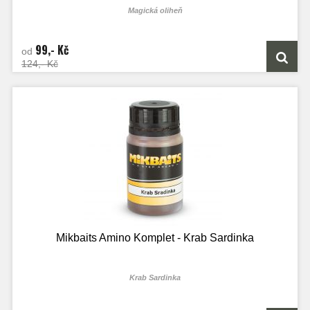
Magická oliheň
99,- Kč
od
124,- Kč
Mikbaits Amino Komplet - Krab Sardinka
Krab Sardinka