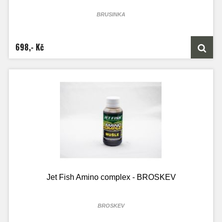
BRUSINKA
100ml lahvičky je určen přesně na 2kg boilie směsi
250ml lahvičky je určen přesně na 5kg boilie směsi
1000ML láhve je určen přesně na 20kg boilie směsi
698,- Kč
Jet Fish Amino complex - BROSKEV
BROSKEV
100ml lahvičky je určen přesně na 2kg boilie směsi