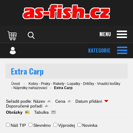
MENU
KATEGORIE
Extra Carp
Úvod
Kobry - Praky - Rakety - Lopatky - Drtičky - Vnadící košíky
- Náprstky nahazovací
Extra Carp
Seřadit podle:
Název
Cena
Datum přidání
Doporučené pořadí
Obrázky
Tabulka
Náš TIP
Slevněno
Výprodej
Novinka