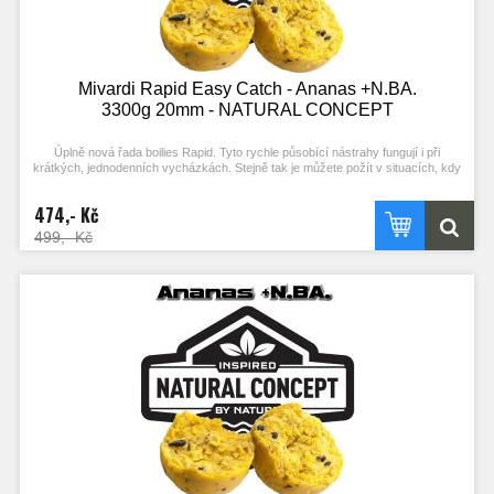
Mivardi Rapid Easy Catch - Ananas +N.BA.
3300g 20mm - NATURAL CONCEPT
Úplně nová řada boilies Rapid. Tyto rychle působící nástrahy fungují i při
krátkých, jednodenních vycházkách. Stejně tak je můžete požít v situacích, kdy
ryby nejsou příliš aktivní. Složení mixu a vysoký podíl extrudovaných složek
podporuje práci ve studené vodě. Kvalitní esence a výrazné barvy zajišťují
474,- Kč
vysokou atraktivitu i bez použití boosterů. Optimální konzistence a použití R-
FACTORu umožňují snadné nastražení (propíchnutí) a zároveň velkou výdrž.
499,- Kč