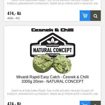
Úplně nová řada boilies Rapid. Tyto rychle působící nástrahy fungují i při
krátkých, jednodenních vycházkách. Stejně tak je můžete požít v situacích, kdy
ryby nejsou příliš aktivní. Složení mixu a vysoký podíl extrudovaných složek
podporuje práci ve studené vodě. Kvalitní esence a výrazné barvy zajišťují
474,- Kč
vysokou atraktivitu i bez použití boosterů. Optimální konzistence a použití R-
FACTORu umožňují snadné nastražení (propíchnutí) a zároveň velkou výdrž.
499,- Kč
Mivardi Rapid Easy Catch - Česnek & Chilli
3300g 20mm - NATURAL CONCEPT
Úplně nová řada boilies Rapid. Tyto rychle působící nástrahy fungují i při
krátkých, jednodenních vycházkách. Stejně tak je můžete požít v situacích, kdy
ryby nejsou příliš aktivní. Složení mixu a vysoký podíl extrudovaných složek
podporuje práci ve studené vodě. Kvalitní esence a výrazné barvy zajišťují
474,- Kč
vysokou atraktivitu i bez použití boosterů. Optimální konzistence a použití R-