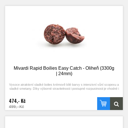
Mivardi Rapid Boilies Easy Catch - Oliheň (3300g
| 24mm)
Vysoce atraktivní sladké bolies krémově bílé barvy s intenzivní vůní scopexu a
sladké smetany. Díky výborné stravitelnosti i postupné rozpustnosti je vhodné i
pro masivní vnadění. Je vhodnou návnadou pro lov ve studené vodě.
474,- Kč
499,- Kč