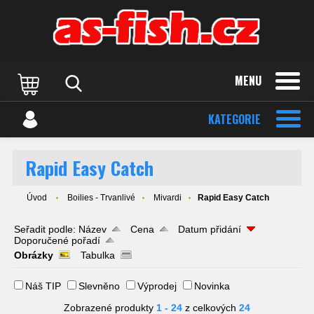
MENU
KATEGORIE
Rapid Easy Catch
Úvod
Boilies - Trvanlivé
Mivardi
Rapid Easy Catch
Seřadit podle:
Název
Cena
Datum přidání
Doporučené pořadí
Obrázky
Tabulka
Náš TIP
Slevněno
Výprodej
Novinka
Zobrazené produkty
1 - 24
z celkových
24