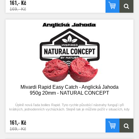
161,- Kč
vysokou atraktivitu i bez použití boosterů. Optimální konzistence a použití R-
FACTORu umožňují snadné nastražení (propíchnutí) a zároveň velkou výdrž.
169,- Kč
Mivardi Rapid Easy Catch - Anglická Jahoda
950g 20mm - NATURAL CONCEPT
Úplně nová řada boilies Rapid. Tyto rychle působící nástrahy fungují i při
krátkých, jednodenních vycházkách. Stejně tak je můžete požít v situacích, kdy
ryby nejsou příliš aktivní. Složení mixu a vysoký podíl extrudovaných složek
podporuje práci ve studené vodě. Kvalitní esence a výrazné barvy zajišťují
161,- Kč
vysokou atraktivitu i bez použití boosterů. Optimální konzistence a použití R-
FACTORu umožňují snadné nastražení (propíchnutí) a zároveň velkou výdrž.
169,- Kč