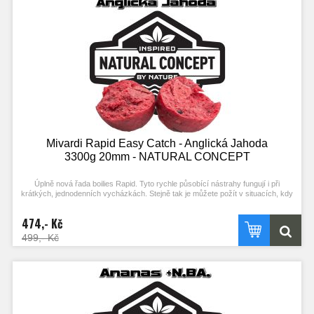
Mivardi Rapid Easy Catch - Anglická Jahoda
3300g 20mm - NATURAL CONCEPT
Úplně nová řada boilies Rapid. Tyto rychle působící nástrahy fungují i při
krátkých, jednodenních vycházkách. Stejně tak je můžete požít v situacích, kdy
ryby nejsou příliš aktivní. Složení mixu a vysoký podíl extrudovaných složek
podporuje práci ve studené vodě. Kvalitní esence a výrazné barvy zajišťují
474,- Kč
vysokou atraktivitu i bez použití boosterů. Optimální konzistence a použití R-
FACTORu umožňují snadné nastražení (propíchnutí) a zároveň velkou výdrž.
499,- Kč