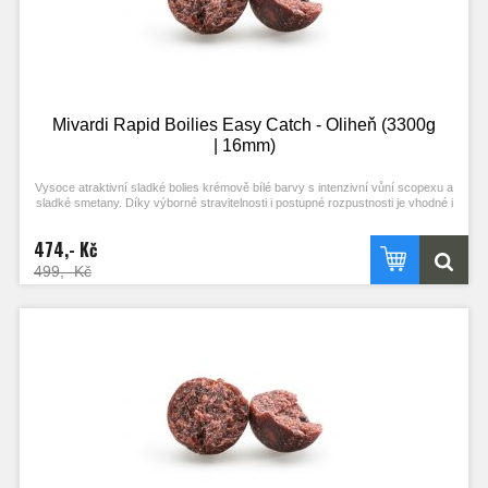
Mivardi Rapid Boilies Easy Catch - Oliheň (3300g
| 16mm)
Vysoce atraktivní sladké bolies krémově bílé barvy s intenzivní vůní scopexu a
sladké smetany. Díky výborné stravitelnosti i postupné rozpustnosti je vhodné i
pro masivní vnadění. Je vhodnou návnadou pro lov ve studené vodě.
474,- Kč
499,- Kč