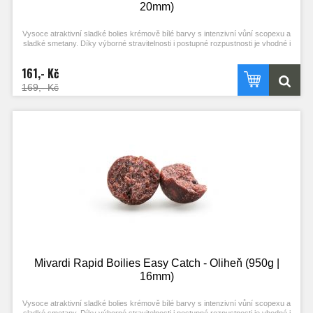
20mm)
Vysoce atraktivní sladké bolies krémově bílé barvy s intenzivní vůní scopexu a
sladké smetany. Díky výborné stravitelnosti i postupné rozpustnosti je vhodné i
pro masivní vnadění. Je vhodnou návnadou pro lov ve studené vodě.
161,- Kč
169,- Kč
Mivardi Rapid Boilies Easy Catch - Oliheň (950g |
16mm)
Vysoce atraktivní sladké bolies krémově bílé barvy s intenzivní vůní scopexu a