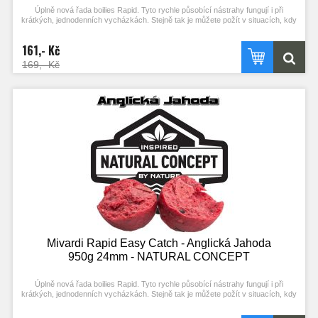
Úplně nová řada boilies Rapid. Tyto rychle působící nástrahy fungují i při
krátkých, jednodenních vycházkách. Stejně tak je můžete požít v situacích, kdy
ryby nejsou příliš aktivní. Složení mixu a vysoký podíl extrudovaných složek
podporuje práci ve studené vodě. Kvalitní esence a výrazné barvy zajišťují
161,- Kč
vysokou atraktivitu i bez použití boosterů. Optimální konzistence a použití R-
FACTORu umožňují snadné nastražení (propíchnutí) a zároveň velkou výdrž.
169,- Kč
Mivardi Rapid Easy Catch - Anglická Jahoda
950g 24mm - NATURAL CONCEPT
Úplně nová řada boilies Rapid. Tyto rychle působící nástrahy fungují i při
krátkých, jednodenních vycházkách. Stejně tak je můžete požít v situacích, kdy
ryby nejsou příliš aktivní. Složení mixu a vysoký podíl extrudovaných složek
podporuje práci ve studené vodě. Kvalitní esence a výrazné barvy zajišťují