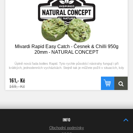
Mivardi Rapid Easy Catch - Česnek & Chilli 950g
20mm - NATURAL CONCEPT
Úplně nová řada boilies Rapid. Tyto rychle působící nástrahy fungují i při
krátkých, jednodenních vycházkách. Stejně tak je můžete požít v situacích, kdy
ryby nejsou příliš aktivní. Složení mixu a vysoký podíl extrudovaných složek
podporuje práci ve studené vodě. Kvalitní esence a výrazné barvy zajišťují
161,- Kč
vysokou atraktivitu i bez použití boosterů. Optimální konzistence a použití R-
FACTORu umožňují snadné nastražení (propíchnutí) a zároveň velkou výdrž.
169,- Kč
INFO
Obchodní podmínky