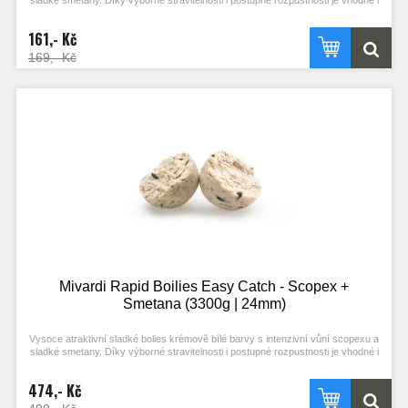
sladké smetany. Díky výborné stravitelnosti i postupné rozpustnosti je vhodné i
pro masivní vnadění. Je vhodnou návnadou pro lov ve studené vodě.
161,- Kč
169,- Kč
Mivardi Rapid Boilies Easy Catch - Scopex +
Smetana (3300g | 24mm)
Vysoce atraktivní sladké bolies krémově bílé barvy s intenzivní vůní scopexu a
sladké smetany. Díky výborné stravitelnosti i postupné rozpustnosti je vhodné i
pro masivní vnadění. Je vhodnou návnadou pro lov ve studené vodě.
474,- Kč