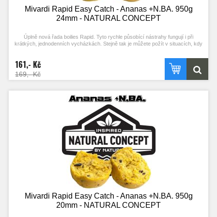
Mivardi Rapid Easy Catch - Ananas +N.BA. 950g
24mm - NATURAL CONCEPT
Úplně nová řada boilies Rapid. Tyto rychle působící nástrahy fungují i při
krátkých, jednodenních vycházkách. Stejně tak je můžete požít v situacích, kdy
ryby nejsou příliš aktivní. Složení mixu a vysoký podíl extrudovaných složek
podporuje práci ve studené vodě. Kvalitní esence a výrazné barvy zajišťují
161,- Kč
vysokou atraktivitu i bez použití boosterů. Optimální konzistence a použití R-
FACTORu umožňují snadné nastražení (propíchnutí) a zároveň velkou výdrž.
169,- Kč
Mivardi Rapid Easy Catch - Ananas +N.BA. 950g
20mm - NATURAL CONCEPT