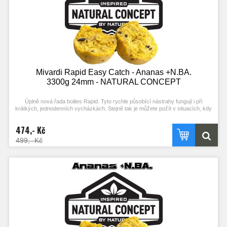
Mivardi Rapid Easy Catch - Ananas +N.BA.
3300g 24mm - NATURAL CONCEPT
Úplně nová řada boilies Rapid. Tyto rychle působící nástrahy fungují i při
krátkých, jednodenních vycházkách. Stejně tak je můžete požít v situacích, kdy
ryby nejsou příliš aktivní. Složení mixu a vysoký podíl extrudovaných složek
podporuje práci ve studené vodě. Kvalitní esence a výrazné barvy zajišťují
474,- Kč
vysokou atraktivitu i bez použití boosterů. Optimální konzistence a použití R-
FACTORu umožňují snadné nastražení (propíchnutí) a zároveň velkou výdrž.
499,- Kč