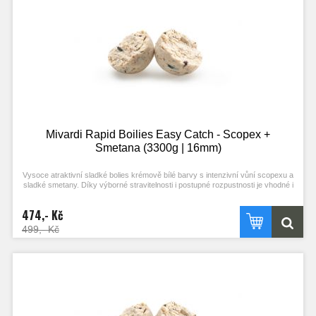
Mivardi Rapid Boilies Easy Catch - Scopex +
Smetana (3300g | 16mm)
Vysoce atraktivní sladké bolies krémově bílé barvy s intenzivní vůní scopexu a
sladké smetany. Díky výborné stravitelnosti i postupné rozpustnosti je vhodné i
pro masivní vnadění. Je vhodnou návnadou pro lov ve studené vodě.
474,- Kč
499,- Kč