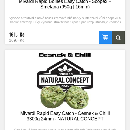
Mivardi Rapid Boilies Easy Catch - Scopex +
Smetana (950g | 16mm)
Vysoce atraktivní sladké bolies krémově bílé barvy s intenzivní vůní scopexu a
sladké smetany. Díky výborné stravitelnosti i postupné rozpustnosti je vhodné i
pro masivní vnadění. Je vhodnou návnadou pro lov ve studené vodě.
161,- Kč
169,- Kč
Mivardi Rapid Easy Catch - Česnek & Chilli
3300g 24mm - NATURAL CONCEPT