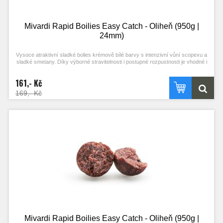
Mivardi Rapid Boilies Easy Catch - Oliheň (950g |
24mm)
Vysoce atraktivní sladké bolies krémově bílé barvy s intenzivní vůní scopexu a
sladké smetany. Díky výborné stravitelnosti i postupné rozpustnosti je vhodné i
pro masivní vnadění. Je vhodnou návnadou pro lov ve studené vodě.
161,- Kč
169,- Kč
Mivardi Rapid Boilies Easy Catch - Oliheň (950g |