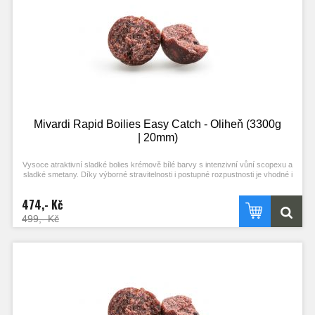
Mivardi Rapid Boilies Easy Catch - Oliheň (3300g
| 20mm)
Vysoce atraktivní sladké bolies krémově bílé barvy s intenzivní vůní scopexu a
sladké smetany. Díky výborné stravitelnosti i postupné rozpustnosti je vhodné i
pro masivní vnadění. Je vhodnou návnadou pro lov ve studené vodě.
474,- Kč
499,- Kč