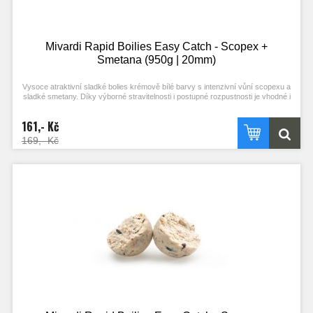
Mivardi Rapid Boilies Easy Catch - Scopex +
Smetana (950g | 20mm)
Vysoce atraktivní sladké bolies krémově bílé barvy s intenzivní vůní scopexu a
sladké smetany. Díky výborné stravitelnosti i postupné rozpustnosti je vhodné i
pro masivní vnadění. Je vhodnou návnadou pro lov ve studené vodě.
161,- Kč
169,- Kč