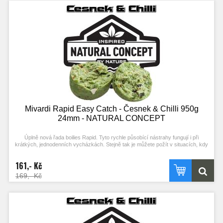
Mivardi Rapid Easy Catch - Česnek & Chilli 950g
24mm - NATURAL CONCEPT
Úplně nová řada boilies Rapid. Tyto rychle působící nástrahy fungují i při
krátkých, jednodenních vycházkách. Stejně tak je můžete požít v situacích, kdy
ryby nejsou příliš aktivní. Složení mixu a vysoký podíl extrudovaných složek
podporuje práci ve studené vodě. Kvalitní esence a výrazné barvy zajišťují
161,- Kč
vysokou atraktivitu i bez použití boosterů. Optimální konzistence a použití R-
FACTORu umožňují snadné nastražení (propíchnutí) a zároveň velkou výdrž.
169,- Kč