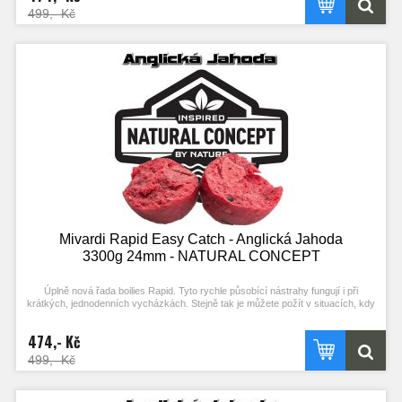
FACTORu umožňují snadné nastražení (propíchnutí) a zároveň velkou výdrž.
499,- Kč
Mivardi Rapid Easy Catch - Anglická Jahoda
3300g 24mm - NATURAL CONCEPT
Úplně nová řada boilies Rapid. Tyto rychle působící nástrahy fungují i při
krátkých, jednodenních vycházkách. Stejně tak je můžete požít v situacích, kdy
ryby nejsou příliš aktivní. Složení mixu a vysoký podíl extrudovaných složek
podporuje práci ve studené vodě. Kvalitní esence a výrazné barvy zajišťují
474,- Kč
vysokou atraktivitu i bez použití boosterů. Optimální konzistence a použití R-
FACTORu umožňují snadné nastražení (propíchnutí) a zároveň velkou výdrž.
499,- Kč