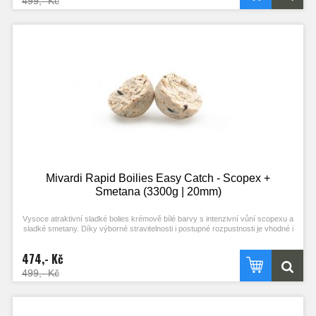
499,- Kč
Mivardi Rapid Boilies Easy Catch - Scopex +
Smetana (3300g | 20mm)
Vysoce atraktivní sladké bolies krémově bílé barvy s intenzivní vůní scopexu a
sladké smetany. Díky výborné stravitelnosti i postupné rozpustnosti je vhodné i
pro masivní vnadění. Je vhodnou návnadou pro lov ve studené vodě.
474,- Kč
499,- Kč