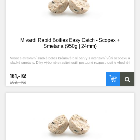
Mivardi Rapid Boilies Easy Catch - Scopex +
Smetana (950g | 24mm)
Vysoce atraktivní sladké bolies krémově bílé barvy s intenzivní vůní scopexu a
sladké smetany. Díky výborné stravitelnosti i postupné rozpustnosti je vhodné i
pro masivní vnadění. Je vhodnou návnadou pro lov ve studené vodě.
161,- Kč
169,- Kč