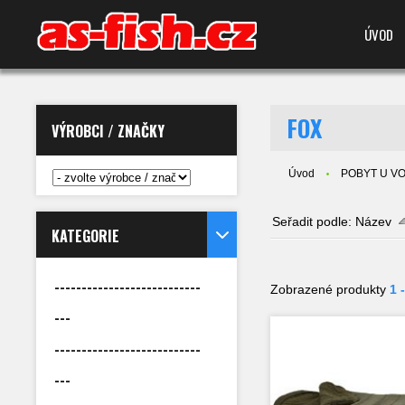
ÚVOD
FOX
VÝROBCI / ZNAČKY
Úvod
POBYT U VODY
Seřadit podle:
Název
KATEGORIE
---------------------------
Zobrazené produkty
1 
---
---------------------------
---