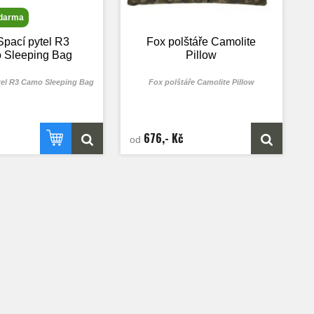
zdarma
Spací pytel R3
Fox polštáře Camolite
 Sleeping Bag
Pillow
tel R3 Camo Sleeping Bag
Fox polštáře Camolite Pillow
676,- Kč
od