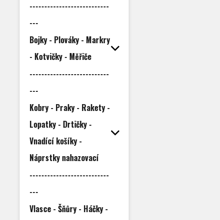
---------------------------
---
Bojky - Plováky - Markry
- Kotvičky - Měřiče
---------------------------
---
Kobry - Praky - Rakety -
Lopatky - Drtičky -
Vnadící košíky -
Náprstky nahazovací
---------------------------
---
Vlasce - Šňůry - Háčky -