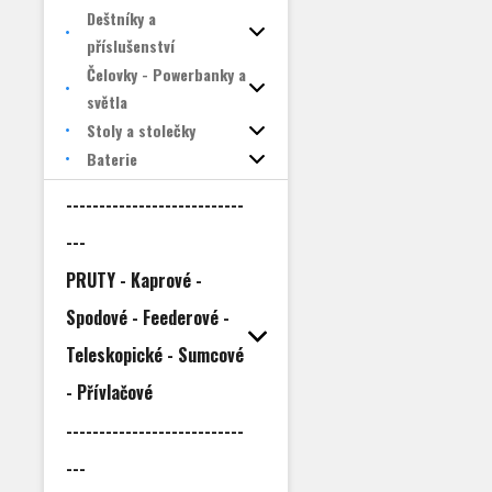
Deštníky a
příslušenství
Čelovky - Powerbanky a
světla
Stoly a stolečky
Baterie
---------------------------
---
PRUTY - Kaprové -
Spodové - Feederové -
Teleskopické - Sumcové
- Přívlačové
---------------------------
---