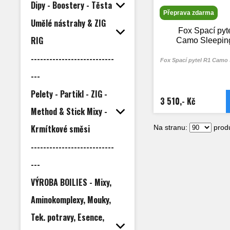
Dipy - Boostery - Těsta
Přeprava zdarma
Umělé nástrahy & ZIG
Fox Spací pyt
RIG
Camo Sleepin
---------------------------
Fox Spací pytel R1 Camo
---
Pelety - Partikl - ZIG -
3 510,- Kč
Method & Stick Mixy -
Krmítkové směsi
Na stranu:
produ
---------------------------
---
VÝROBA BOILIES - Mixy,
Aminokomplexy, Mouky,
Tek. potravy, Esence,