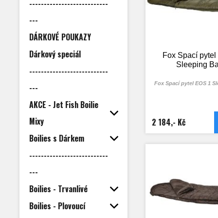
---------------------------
---
DÁRKOVÉ POUKAZY
Dárkový speciál
Fox Spací pyte
Sleeping B
---------------------------
Fox Spací pytel EOS 1 S
---
AKCE - Jet Fish Boilie
Mixy
2 184,- Kč
Boilies s Dárkem
---------------------------
---
Boilies - Trvanlivé
Boilies - Plovoucí