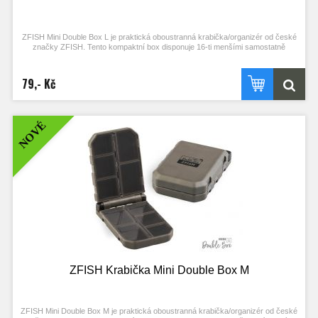
ZFISH Mini Double Box L je praktická oboustranná krabička/organizér od české
značky ZFISH. Tento kompaktní box disponuje 16-ti menšími samostatně
uzavíratelnými přihrádkami s čirými krytem, takže snadno a ihned vidíte kam a
pro co sáhnout. Bezpečné uzavírání, nebo nechtěné otevření zajišťují velice
pevné panty. Jednoduchý a čistý design se zkosenými a oblými hranami nejen
79,- Kč
skvěle vypadá, ale díky oblým tvarům je i samotná manipulace mnohem
příjemnější. Výborný dojem už jen podtrhují odolné materiály a komponenty ve
velmi elegantním, temně olivově zeleném provedení. Tento kompaktní box je
například vhodný na nejdrobnější bižuterii a příslušenství, které potřebujete mít
NOVÉ
vždy po ruce, ideálně někde v kapse.
Kvalitní, kompaktní, oboustranný tackle box/organizér
16 samostatně uzavíratelných přihrádek s čirými krytem
Bezpečné uzavírání, nebo nechtěné otevření zajišťují velice pevné
panty
Moderní a čistý design v kombinaci s kvalitními materiály a komponenty
v temně olivově zeleném provedení
Celkové rozměry: 132 x 97 x 34 mm
ZFISH Krabička Mini Double Box M
ZFISH Mini Double Box M je praktická oboustranná krabička/organizér od české