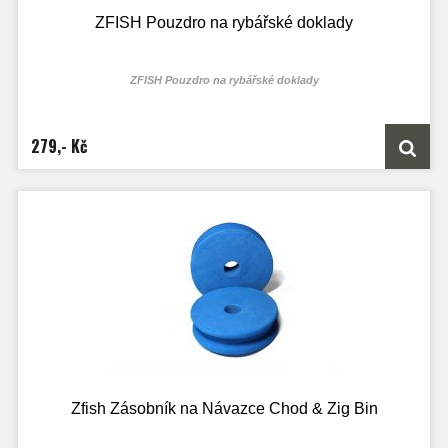
2. otvor pro hadičku přídavného vzduchování
ZFISH Pouzdro na rybářské doklady
Vnější boční kapsa pro umístění vzduchování (není součástí balení)
Pevné a praktické plastové úchopy pro snadný transport
Rozměry: 36x24x25 cm
Přepravní rozměry : 36x24x7 cm
ZFISH Pouzdro na rybářské doklady
Objem
18L
279,- Kč
Zfish Zásobník na Návazce Chod & Zig Bin