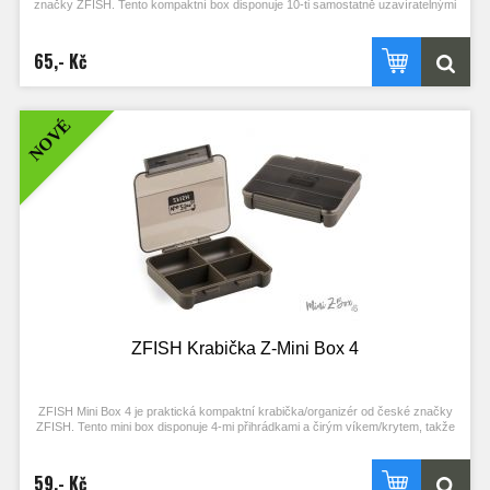
značky ZFISH. Tento kompaktní box disponuje 10-ti samostatně uzavíratelnými
přihrádkami s čirými krytem, takže snadno a ihned vidíte kam a pro co sáhnout.
Bezpečné uzavírání, nebo nechtěné otevření zajišťují velice pevné panty.
Jednoduchý a čistý design se zkosenými a oblými hranami nejen skvěle vypadá,
65,- Kč
ale díky oblým tvarům je i samotná manipulace mnohem příjemnější. Výborný
dojem už jen podtrhují odolné materiály a komponenty ve velmi elegantním,
temně olivově zeleném provedení. Tento kompaktní box je například vhodný na
nejdrobnější bižuterii a příslušenství, které potřebujete mít vždy po ruce, ideálně
NOVÉ
někde v kapse.
Kvalitní, kompaktní, oboustranný tackle box/organizér
10 samostatně uzavíratelných přihrádek s čirými krytem
Bezpečné uzavírání, nebo nechtěné otevření zajišťují velice pevné
panty
Moderní a čistý design v kombinaci s kvalitními materiály a komponenty
v temně olivově zeleném provedení
Celkové rozměry: 107 x 74 x 30 mm
ZFISH Krabička Z-Mini Box 4
ZFISH Mini Box 4 je praktická kompaktní krabička/organizér od české značky
ZFISH. Tento mini box disponuje 4-mi přihrádkami a čirým víkem/krytem, takže
snadno a ihned vidíte kam a pro co sáhnout. Bezpečné uzavírání, nebo
nechtěné otevření zajišťuje velký klip na přední straně a pevné panty.
Jednoduchý a čistý design se zkosenými a oblými hranami nejen skvěle vypadá,
59,- Kč
ale díky oblým tvarům je i samotná manipulace mnohem příjemnější. Výborný