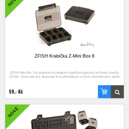
NOVÉ
Kvalitní, kompaktní tackle box/organizér ideální na nezbytné drobnosti
do kapsy
6 přihrádek s čirým víkem/krytem
Bezpečné uzavírání, nebo nechtěné otevření zajišťují velice pevné
panty
Moderní a čistý design v kombinaci s kvalitními materiály a komponenty
v temně olivově zeleném provedení
Celkové rozměry: 102 x 80 x 24 mm
ZFISH Krabička Z-Mini Box 8
ZFISH Mini Box 8 je praktická kompaktní krabička/organizér od české značky
ZFISH. Tento mini box disponuje 8-mi přihrádkami a čirým víkem/krytem, takže
snadno a ihned vidíte kam a pro co sáhnout. Bezpečné uzavírání, nebo
nechtěné otevření zajišťuje velký klip na přední straně a pevné panty.
Jednoduchý a čistý design se zkosenými a oblými hranami nejen skvěle vypadá,
59,- Kč
ale díky oblým tvarům je i samotná manipulace mnohem příjemnější. Výborný
dojem už jen podtrhují odolné materiály a komponenty ve velmi elegantním,
temně olivově zeleném provedení. Tento malý kompaktní box je vhodný na
nejdrobnější bižuterii a příslušenství, které potřebujete mít vždy po ruce, ideálně
NOVÉ
někde v kapse.
Kvalitní, kompaktní tackle box/organizér ideální na nezbytné drobnosti
do kapsy
8 přihrádek s čirým víkem/krytem
Bezpečné uzavírání, nebo nechtěné otevření zajišťují velice pevné