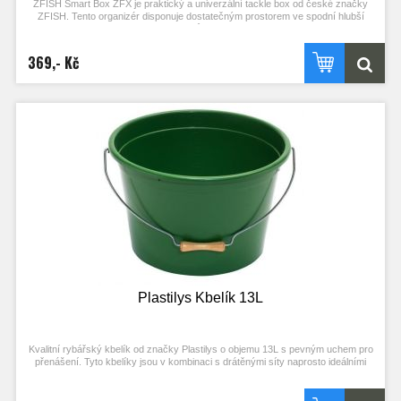
ZFISH Smart Box ZFX je praktický a univerzální tackle box od české značky
ZFISH. Tento organizér disponuje dostatečným prostorem ve spodní hlubší
části, ve které si přihrádky přizpůsobíte dle vlastní potřeby pomocí
vyjímatelných přepážek. Bezpečné uzavírání, nebo nechtěné otevření zajišťují
dva zavírací klipy a velice pevné panty, které dokonce dokážou udržet box
369,- Kč
otevřený a usnadní Vám práci. Samotné víko boxu také funguje jako organizér a
disponuje 21-ti menšími samostatně uzavíratelnými přihrádkami s čirými krytem,
takže snadno a ihned vidíte kam a pro co sáhnout. Jednoduchý a čistý design
se zkosenými a oblými hranami nejen skvěle vypadá, ale díky oblým tvarům je i
samotná manipulace mnohem příjemnější. Výborný dojem už jen podtrhují odolné
materiály a komponenty ve velmi elegantním, temně olivově zeleném provedení.
Díky své hloubce 6,5 cm se jedná spíše o kompaktnější box vhodný na kratší
kaprařské nebo feeder vycházky.
• Kvalitní, kompaktní a praktický tackle box/organizér
• Spodní hlubší část s možností nastavení velikosti přihrádek díky vyjímatelným
přepážkám
• Samotné víko boxu také funguje jako organizér a disponuje 21-ti menšími
samostatně uzavíratelnými přihrádkami
• Bezpečné uzavírání, nebo nechtěné otevření zajišťují dva zavírací klipy a
velice pevné panty
• Moderní a čistý design v kombinaci s kvalitními materiály a komponenty v
temně olivově zeleném provedení
• Celkové rozměry: 240 x 120 x 70 mm
Plastilys Kbelík 13L
Kvalitní rybářský kbelík od značky Plastilys o objemu 13L s pevným uchem pro
přenášení. Tyto kbelíky jsou v kombinaci s drátěnými síty naprosto ideálními
pomocníky pro přípravu a míchání krmení.
Rozměry: průměr= 33cm, výška = 23cm