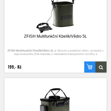
Délka provazu: 7m
Objem
10L
ZFISH Multifunkční Kbelík/Vědro 5L
ZFISH Multifunkční Kbelík/Vědro 5L
je šikovné a praktické vědro, vyrobené z
nepromokavého EVA materiálu s minimálními transportními rozměry a
provázkem pro snadné naplnění na těžkém terénu, vysokém břehu nebo z lodi.
Jeho využití oceníte zejména při polévání úlovků, při získávání a přenosu
užitkové vody a stoprocentně se hodí při přípravě krmení nebo skladování
199,- Kč
čehokoli během pobytu u vody. Tato vědra jsou specifická a užitečná kvůli své
hranaté podstavě díky níž pojmnou větší množství vody než kulatá vědra
stejných rozměrů. Hranatý tvar také napomáhá při samotném nabírání,
přelévání a dávkování vody ať už přes celou hranu, nebo díky rohu, který při
vylévání zastává funkci hrdla. Kbelík je samozřejmě opatřen pevným plastovým
úchopem, takže následný přesun plného vědra není žádný problém.
Rozměry: 18x18x20cm
Transportní rozměry: 18x18x5cm
Délka provazu: 5m
Objem
5L