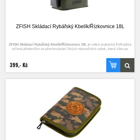
ZFISH Skládací Rybářský Kbelík/Řízkovnice 18L
ZFISH Skládací Rybářský Kbelík/Řízkovnice 18L
je velice praktická EVA taška
určená především na přechovávání živých nástražních rybek, která Vám po
složení ve vozidle nezabere tolik místa jako klasická pevná řízkovnice. Celá její
její vrchní část " víko" se otevírá po celém svém obvodu díky kvalitnímu zipu.
Samotné víko je opatřeno praktickým otvorem ze síťoviny, takže máte nejen
399,- Kč
perfektní přehled, co se uvnitř nachází a co se s nástražkami děje, ale otvor se
také uzavírá jednoduše zipem po celém jeho obvodu a slouží pro
snadné vkládání a vyjímání obsahu. Ve víku je umístěn i druhý praktický otvor,
který slouží jako průchod pro hadičku vzduchování, které lze k této šikovné
tašce samostatně dokoupit a bez problémů spolu využívat, pro uložení
přídavného vzduchování je taška na boku opatřena vnější kapsou, do které se
běžná vzduchování pohodlně vejdou. Taška je samozřejmě vybavena dvěma
plastovými úchopy, které je navíc k sobě možné zafixovat zasunutím jejich
vrchních částí do sebe, což velice usnadňuje manipulaci a samotný transport.
Tuto novou tašku tedy ocení všichni, kteří potřebují své nástražní rybky
přechovat během transportu k vodě, ale dokonale poslouží jako větší vědro
nebo kbelík všem ostatním rybářům.
Kvalitně zpracovaná skládací taška/kbelík/vědro/řízkovnice
Stačí přikoupit standardní vzduchování a nainstalovat
Kompletně otevíratelné víko na zip opatřené dvěma praktickými otvory
1. otvor se síťovinou a zipem pro zjištění stavu a vkládání a vyjímání
rybek