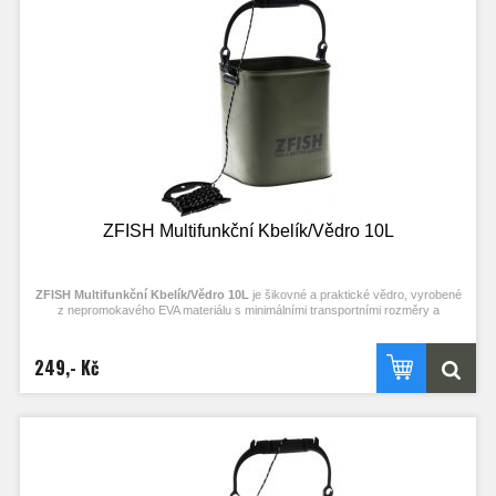
Výdrž až 80h
Clip pro jednodušší fixaci k řízkovnici
Přepínač napájení : I = napájení bateriemi, II = napájení z USB zdroje
3 možnosti napájení:
1.) 3x AA Baterie (doporučujeme dobíjecí) - nejsou součástí balení !!!!
2.) USB kabel - POWERBANKA/NTB a pod.
3.) Adaptér do autozapalovače na 12V - součástí balení
Součástí balení je také vzduchovací koncovka (kamínek) s hadičkou
ZFISH Multifunkční Kbelík/Vědro 10L
ZFISH Multifunkční Kbelík/Vědro 10L
je šikovné a praktické vědro, vyrobené
z nepromokavého EVA materiálu s minimálními transportními rozměry a
provázkem pro snadné naplnění na těžkém terénu, vysokém břehu nebo z lodi.
Jeho využití oceníte zejména při polévání úlovků, při získávání a přenosu
užitkové vody a stoprocentně se hodí při přípravě krmení nebo skladování
249,- Kč
čehokoli během pobytu u vody. Tato vědra jsou specifická a užitečná kvůli své
hranaté podstavě díky níž pojmnou větší množství vody než kulatá vědra
stejných rozměrů. Hranatý tvar také napomáhá při samotném nabírání,
přelévání a dávkování vody ať už přes celou hranu, nebo díky rohu, který při
vylévání zastává funkci hrdla. Kbelík je samozřejmě opatřen pevným plastovým
úchopem, takže následný přesun plného vědra není žádný problém.
Rozměry: 22x22x25cm
Transportní rozměry: 22x22x5cm