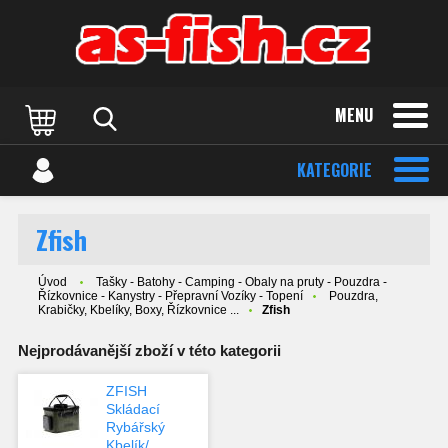
MENU
KATEGORIE
Zfish
Úvod
Tašky - Batohy - Camping - Obaly na pruty - Pouzdra -
Řízkovnice - Kanystry - Přepravní Vozíky - Topení
Pouzdra,
Krabičky, Kbelíky, Boxy, Řízkovnice ...
Zfish
Nejprodávanější zboží v této kategorii
ZFISH
Skládací
Rybářský
Kbelík/