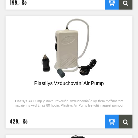
199,- Kč
Skvělé s použitím drátěného síta pro přípravu a namíchání ideální
krmné směsi
Objem 13L
Vyrobeno ve Francii
Plastilys Vzduchování Air Pump
Plastilys Air Pump je nové, revoluční vzduchování díky třem možnostem
napájení s výdrží až 80 hodin. Plastilys Air Pump lze totiž napájet pomocí
klasických tužkových baterií, pomocí USB kabelu z POWERBANKY nebo
NOTEBOOKU a díky adaptéru na 12 V také z autozapalovače. Velkou výhodou
tedy je, že Vám stačí pouze jedno vzduchování, které využijete doma, v
429,- Kč
garáži, ale i na výpravě v přírodě nebo na lodi. Pouze díky přepínači zvolíte
příslušný zdroj a můžete se spolehnout, že bezproblémů udržíte Vaše nástražní
rybičky živé a v dobré kondici.