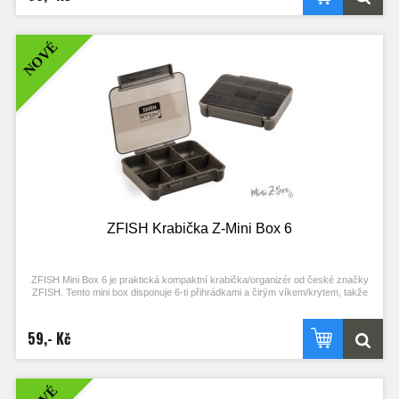
dojem už jen podtrhují odolné materiály a komponenty ve velmi elegantním,
temně olivově zeleném provedení. Tento malý kompaktní box je vhodný na
nejdrobnější bižuterii a příslušenství, které potřebujete mít vždy po ruce, ideálně
NOVÉ
někde v kapse.
Kvalitní, kompaktní tackle box/organizér ideální na nezbytné drobnosti
do kapsy
4 přihrádky s čirým víkem/krytem
Bezpečné uzavírání, nebo nechtěné otevření zajišťují velice pevné
panty
Moderní a čistý design v kombinaci s kvalitními materiály a komponenty
v temně olivově zeleném provedení
Celkové rozměry: 102 x 80 x 24 mm
ZFISH Krabička Z-Mini Box 6
ZFISH Mini Box 6 je praktická kompaktní krabička/organizér od české značky
ZFISH. Tento mini box disponuje 6-ti přihrádkami a čirým víkem/krytem, takže
snadno a ihned vidíte kam a pro co sáhnout. Bezpečné uzavírání, nebo
nechtěné otevření zajišťuje velký klip na přední straně a pevné panty.
Jednoduchý a čistý design se zkosenými a oblými hranami nejen skvěle vypadá,
59,- Kč
ale díky oblým tvarům je i samotná manipulace mnohem příjemnější. Výborný
dojem už jen podtrhují odolné materiály a komponenty ve velmi elegantním,
temně olivově zeleném provedení. Tento malý kompaktní box je vhodný na
nejdrobnější bižuterii a příslušenství, které potřebujete mít vždy po ruce, ideálně
někde v kapse.