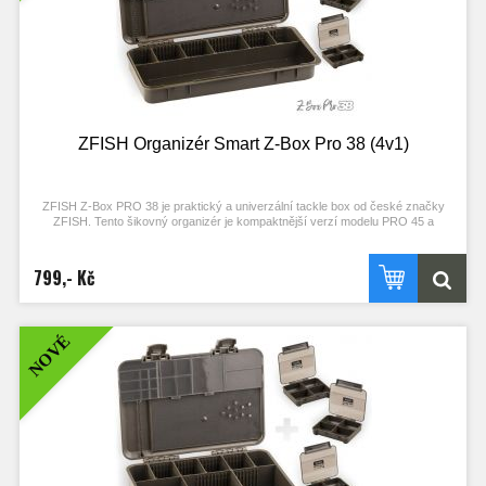
panty
Moderní a čistý design v kombinaci s kvalitními materiály a komponenty
v temně olivově zeleném provedení
Celkové rozměry: 102 x 80 x 24 mm
ZFISH Organizér Smart Z-Box Pro 38 (4v1)
ZFISH Z-Box PRO 38 je praktický a univerzální tackle box od české značky
ZFISH. Tento šikovný organizér je kompaktnější verzí modelu PRO 45 a
disponuje 38-mi přihrádkami z nichž většina je nastavitelná díky vyjímatelným
přepážkám. Bezpečné uzavření a nechtěné otevření zajišťují dva bytelné
aretační klipy. Víko organizéru je opatřeno robustními, uzavíratelnými
799,- Kč
přihrádkami a dále nabízí kompletní zásobník na návazce s hrazdou pro háčky,
pěnovou částí o velikosti 270 x80 mm a 10-ti kusy špendlíků a integrovaným
pravítkem. Další vychytávkou u tohoto konkrétního modelu tackle boxu je
integrovaná děrovaná lišta pro zavěšení hotových montáží umístěná na jedné z
NOVÉ
kratších stran spodní části boxu. Celkové rozměry boxu jsou 350 x165 cm s
hloubkou 50 mm, takže spolehlivě pojme drobnou bižuterii včetně pomůcek pro
samotné vázání návazců a montáží, jako jsou nůžky, kleště, jehly, utahovače
uzlů apod. Nadstandartní výbavou tohoto pořadače jsou další 3 menší
samostatné krabičky o velikosti 102 x 80 x 24 mm s 4, 6 a 8-mi přihrádkami.
Jednoduchý a čistý design se zkosenými a oblými hranami nejen skvěle vypadá,
ale díky oblým tvarům je i samotná manipulace mnohem příjemnější. Celkově
výborný dojem už jen podtrhují odolné materiály, jednotlivé komponenty ve velmi
elegantním, temně olivově zeleném provedení. Tento organizér využijete při
většině rybolovných technik, především však při kaprařině a feederu.