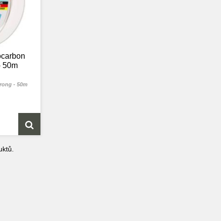
ocarbon
- 50m
trong - 50m
ktů.