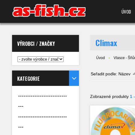
ÚVOD
Climax
VÝROBCI / ZNAČKY
Úvod
Vlasce - Šňůr
Seřadit podle:
Název
KATEGORIE
---------------------------
Zobrazené produkty
1 
---
---------------------------
---