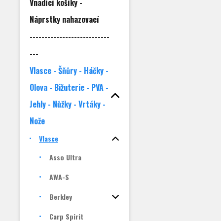
Vnadící košíky -
Náprstky nahazovací
---------------------------
---
Vlasce - Šňůry - Háčky -
Olova - Bižuterie - PVA -
Jehly - Nůžky - Vrtáky -
Nože
Vlasce
Asso Ultra
AWA-S
Berkley
Carp Spirit