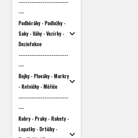
---------------------------
---
Podběráky - Podložky -
Saky - Váhy - Vezírky -
Dezinfekce
---------------------------
---
Bojky - Plováky - Markry
- Kotvičky - Měřiče
---------------------------
---
Kobry - Praky - Rakety -
Lopatky - Drtičky -