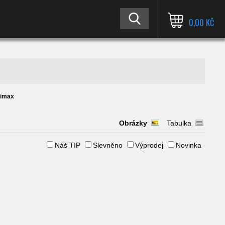
0,00 KČ
limax
Obrázky
Tabulka
Náš TIP
Slevněno
Výprodej
Novinka