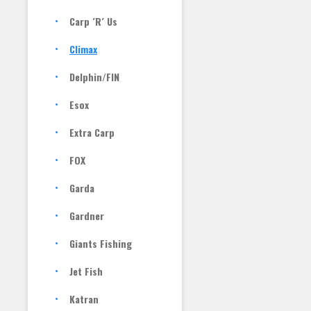
Carp ´R´ Us
Climax
Delphin/FIN
Esox
Extra Carp
FOX
Garda
Gardner
Giants Fishing
Jet Fish
Katran