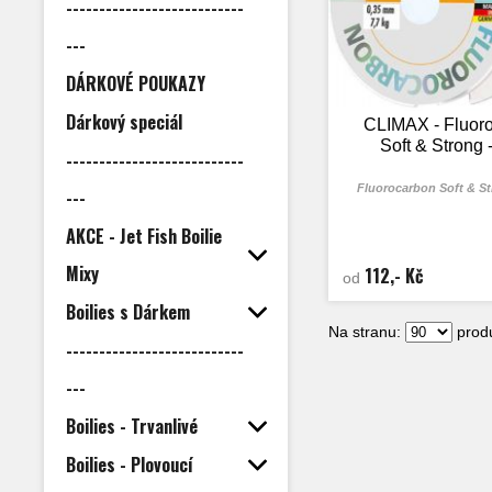
---------------------------
---
DÁRKOVÉ POUKAZY
Dárkový speciál
CLIMAX - Fluor
Soft & Strong 
---------------------------
Fluorocarbon Soft & S
---
AKCE - Jet Fish Boilie
Mixy
112,- Kč
od
Boilies s Dárkem
Na stranu:
produ
---------------------------
---
Boilies - Trvanlivé
Boilies - Plovoucí