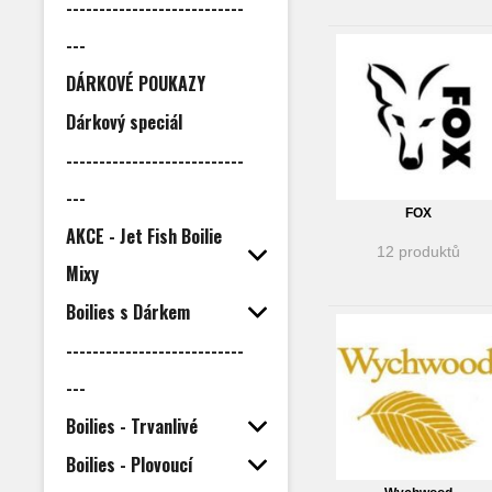
---------------------------
---
DÁRKOVÉ POUKAZY
Dárkový speciál
---------------------------
---
FOX
AKCE - Jet Fish Boilie
12 produktů
Mixy
Boilies s Dárkem
---------------------------
---
Boilies - Trvanlivé
Boilies - Plovoucí