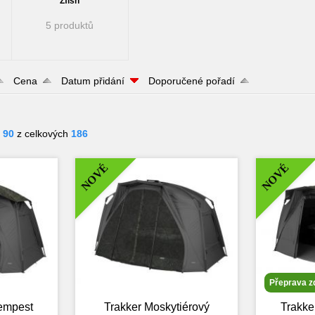
Zfish
5 produktů
Cena
Datum přidání
Doporučené pořadí
- 90
z celkových
186
NOVÉ
NOVÉ
Přeprava 
Tempest
Trakker Moskytiérový
Trakker