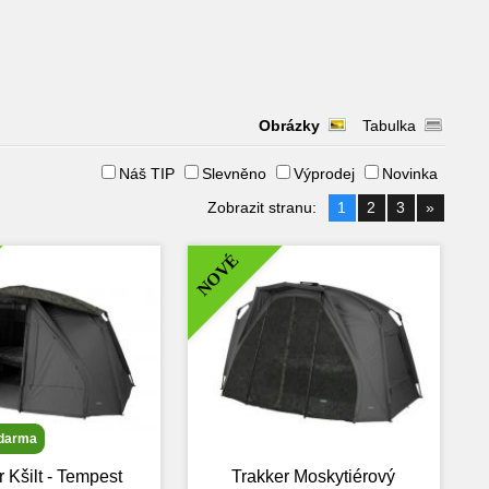
Obrázky
Tabulka
Náš TIP
Slevněno
Výprodej
Novinka
Zobrazit stranu:
1
2
3
»
NOVÉ
zdarma
 Kšilt - Tempest
Trakker Moskytiérový