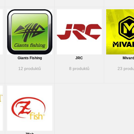
Giants Fishing
JRC
Mivard
12 produktů
8 produktů
23 produ