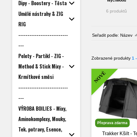
Wychwood
Dipy - Boostery - Těsta
6 produktů
Umělé nástrahy & ZIG
RIG
---------------------------
Seřadit podle:
Název
---
Pelety - Partikl - ZIG -
Zobrazené produkty
1 
Method & Stick Mixy -
NOVÉ
Krmítkové směsi
---------------------------
---
VÝROBA BOILIES - Mixy,
Aminokomplexy, Mouky,
Přeprava zdarma
Tek. potravy, Esence,
Trakker Kšilt - 