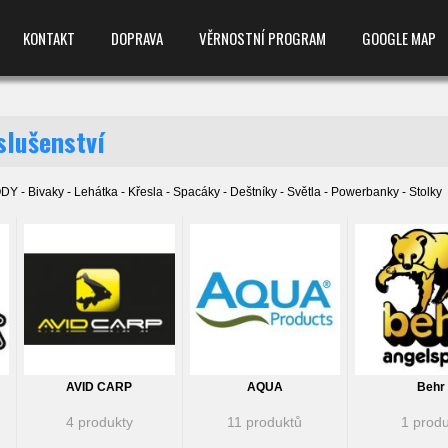
KONTAKT
DOPRAVA
VĚRNOSTNÍ PROGRAM
GOOGLE MAP
slušenství
 - Bivaky - Lehátka - Křesla - Spacáky - Deštníky - Světla - Powerbanky - Stolky
AVID CARP
AQUA
Behr
4 produkty
11 produktů
1 produ