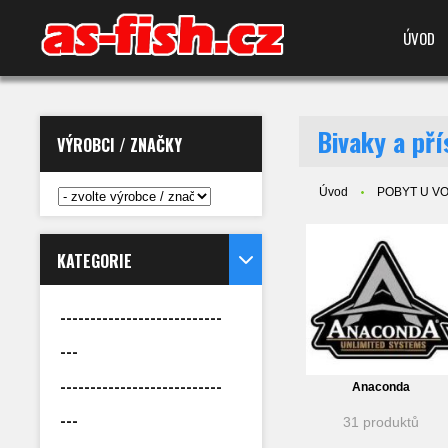
ÚVOD
Bivaky a pří
VÝROBCI / ZNAČKY
Úvod
POBYT U VODY
KATEGORIE
---------------------------
---
---------------------------
Anaconda
---
31 produktů