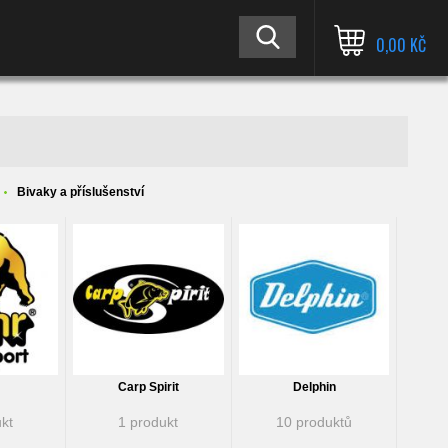
0,00 KČ
Bivaky a příslušenství
Carp Spirit
Delphin
kt
1 produkt
10 produktů