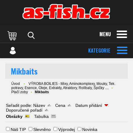
MENU
KATEGORIE
Mikbaits
Úvod
VÝROBA BOILIES - Mixy, Aminokomplexy, Mouky, Tek.
potravy, Esence, Oleje, Extrakty, Atraktory, Rollbaly, Špičky ....
Ptačí zoby
Mikbaits
Seřadit podle:
Název
Cena
Datum přidání
Doporučené pořadí
Obrázky
Tabulka
Náš TIP
Slevněno
Výprodej
Novinka