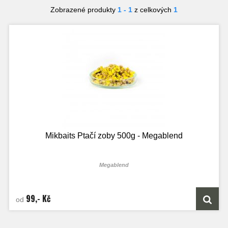
Zobrazené produkty
1 - 1
z celkových
1
Mikbaits Ptačí zoby 500g - Megablend
Megablend
99,- Kč
od