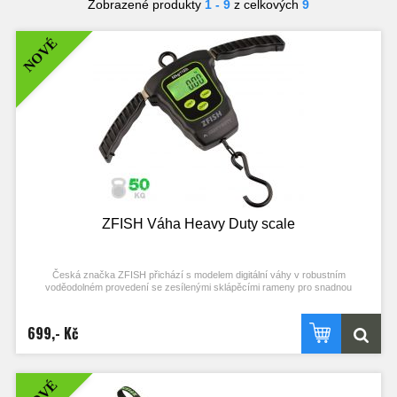
Zobrazené produkty
1 - 9
z celkových
9
NOVÉ
ZFISH Váha Heavy Duty scale
Česká značka ZFISH přichází s modelem digitální váhy v robustním
voděodolném provedení se zesílenými sklápěcími rameny pro snadnou
manipulaci a transport. Tento tvar byl navržený především pro snadné vážení
úlovku a sklápěcí ramena pro kompaktní rozměry při transportu. Váha má pevné
závěsné očko a hák pro zavěšení vážících saků, síťí nebo tašek. Celé váze
699,- Kč
dominuje velký a přehledný digitální displej s příjemným zeleným podsvícením.
Zobrazení jednotek v Kg, lb, OZ
Funkce TARE pro odečet hmotnosti vážícího saku/tašky/podložky atp.
NOVÉ
Automatické vypnutí po 60 sekundách nečinnosti
Vestavěný teploměr °C, °F