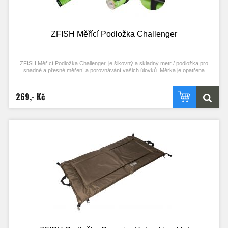
Samonavíjecí metr/pásmo 150 cm
Rozměry ve složeném stavu: 87x140 mm
Napájení: 2x AAA baterie ( Baterie jsou součástí balení ! )
ZFISH Měřící Podložka Challenger
ZFISH Měřící Podložka Challenger, je šikovný a skladný metr / podložka pro
snadné a přesné měření a porovnávání vašich úlovků. Měrka je opatřena
bytelným plastovým dorazem přesně od nuly, takže umístění a přesné měření
vašich úlovků bude velice snadné. Navíc je naše podložka speciální v tom, že
design tvoří aktuální rybářské rekordy, takže hned uvidíte jak jste na tom v
269,- Kč
porovnání se světovou špičkou .). Materiál podložky je vybrán v ideálním
poměru odolnosti a měkkosti, aby dlouho vydržel a byl dostatečně poddajný pro
snadnou manipulaci. Pro co nejšetrnější zacházení s úlovkem je třeba podložku
před každým měřením řádně namočit, aby zbytečně nedošlo ke stírání rybího
slizu a riziku, že rybám nějak ublížíme.
Měřící podložka s dorazem od nuly pro snadné umístění a přesné
změření úlovku
Aretace suchým zipem kvůli přenosu a uskladnění
Originální design s rybářskými rekordy pro porovnání s Vaším úlovkem
Rozměry: 140 x 8 x 3 cm