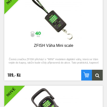
Zesílená sklápěcí ramena pro snadné držení a manupulaci
Indikátor výdrže baterie
Nosnost do 50kg
Rozměry: 26 x 15,5 cm ( ve složeném stavu 11x14 cm )
Napájení zajištují 2x AAA baterie ( Baterie jsou součástí balení ! )
ZFISH Váha Mini scale
Česká značka ZFISH přichází s "MINI" modelem digitální váhy, která se Vám
vejde do kapsy, takže bude vždy připravená do akce. Tato praktická, kapesní
váha s jednoduchým ovládáním pomocí tří tlačítek umožňuje opravdu rychlé
zvážení Vašich úlovků až do 40kg. Zapnutí a vypnutí probíhá stisknutím tlačítka
ON/OFF. Krátkými stisky tlačítka UNIT změníte jednotky hmotnosti (kg, lbs, oz),
189,- Kč
Funkce TARE umožňuje odečet hmotnosti vážících pomůcek jako jsou saky,
tašky a podobně.
Rozsah vážení 0,03 Kg až 40kg s velmi vysokou přesností
NOVÉ
Zobrazení jednotek v Kg, lb, OZ
Funkce TARE pro odečet hmotnosti vážícího saku/tašky/podložky atp.
Automatické vypnutí po 60 sekundách nečinnosti
Podsvícený display s indikátorem stavu baterie
Rozměry ve složeném stavu: 49x105 mm
Napájení: 2x AAA baterie ( Baterie jsou součástí balení ! )