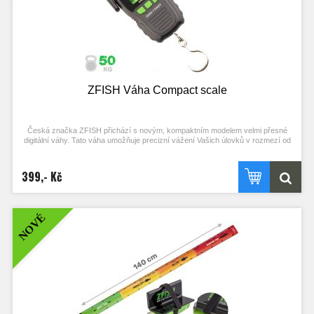
ZFISH Váha Compact scale
Česká značka ZFISH přichází s novým, kompaktním modelem velmi přesné
digitální váhy. Tato váha umožňuje precizní vážení Vašich úlovků v rozmezí od
20g až do 50kg s jednoduchým ovládáním pomocí tří tlačítek. Zapnutí a vypnutí
probíhá stisknutím tlačítka ON/OFF. Krátkými stisky tlačítka UNIT změníte
jednotky hmotnosti (kg, lbs, oz), na displeji. Funkce TARE umožňuje odečet
399,- Kč
hmotnosti vážících pomůcek jako jsou saky a tašky. Kromě těchto funkcí váha
disponuje podsvíceným displejem, digitálním teploměrem a indikací stavu baterie
a rizika přetížení. Váha Compact Scale je navíc opatřena 150 cm samonavíjecím
pásmem, takže úlovek si nejen snadno zvážíte, ale také změříte jeho přesnou
NOVÉ
délku. Velkou výhodou při manupulaci je pevná, masivní, integrovaná rukojeť,
kterou je navíc možné zasunout tak, aby měla váha co nejmenší rozměry při
transportu.
Rozsah vážení 0,02 Kg až 50kg s velmi vysokou přesností
Zobrazení jednotek v Kg, lb, OZ
Funkce TARE pro odečet hmotnosti vážícího saku/tašky/podložky atp.
Automatické vypnutí po 60 sekundách nečinnosti
Vestavěný teploměr °C
Podsvícený display s indikátorem stavu baterie