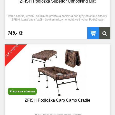
ZFISH Podložka Superior Unhooking Mat
Velice zdařilá, kvalitní, ale hlavně praktická podložka pod ryby od české značky
ZFISH, která Vás s Vaším úlovkem nikdy nenechá ve štychu. Podložka je
vyrobena z kvalitního, pevného a velmi hladkého materiálu, který rychle osychá,
snadno se čistí a je velice šetrný k rybám. Podložka je ideálně vypolstrovaná,
tak aby nebyla příliš objemná, ale zároveň aby na ní byla ryba jako v bavlnce a
749,- Kč
je ve své polovině přeložena, aby při transportu zabrala co nejméně místa.
Podložka je opatřena uchy pro snadný přenos a vážení, dále pak plastovými
přezkami, poutky a suchým zipem pro aretaci po přeložení. V každém rohu
podložky je navíc kovové očko, které slouží pro ukotvení podložky k zemi při
SLEVNĚNO
větším větru.
Kvalitní, odolný, rychleschnoucí a hladký povrch = snadná údržba a
šetrné k rybám
Jednoduchá manipulace díky praktickým uchům, poutkům a očkům
Ideální polstrování v poměru objemu při transportu a ochraně ulovených
ryb
Celkové rozměry: 130 x 65 x 3cm
Transportní rozměry: 65 x 65 x 6cm
Přeprava zdarma
ZFISH Podložka Carp Camo Cradle