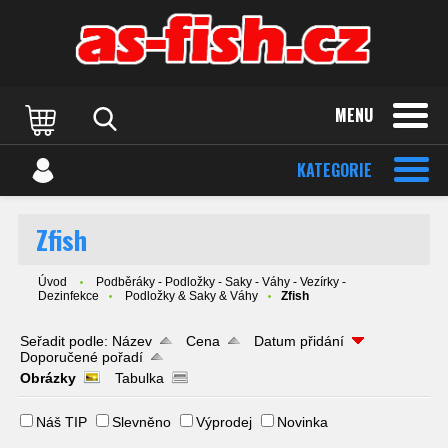
MENU
KATEGORIE
Zfish
Úvod
Podběráky - Podložky - Saky - Váhy - Vezírky -
Dezinfekce
Podložky & Saky & Váhy
Zfish
Seřadit podle:
Název
Cena
Datum přidání
Doporučené pořadí
Obrázky
Tabulka
Náš TIP
Slevněno
Výprodej
Novinka