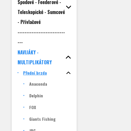
Spodové - Feederové -
Teleskopické - Sumcové
- Přívlačové
---------------------------
---
NAVIJÁKY -
MULTIPLIKÁTORY
Přední brzda
Anaconda
Delphin
FOX
Giants Fishing
JRC