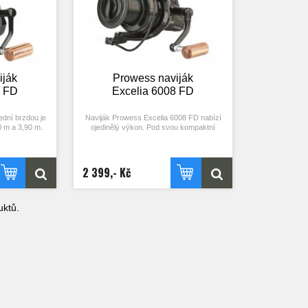
iják
Prowess naviják
4 FD
Excelia 6008 FD
řední brzdou je
Naviják Prowess Excelia 6008 FD nabízí
60 m a 3,90 m.
ojedinělý výkon. Pod svou kompaktní
velikostí má stále výkon mnohem větších
m provedení
navijáků.
 je krásným a
jákem pro vaše
Vysoko profilová cívka a dva kovové klipy
2 399,- Kč
na vlasec z něj dělají skvělý nástroj pro
břehový rybolov. Jeho unikátní systém
bubnové brzdy mu dává nesrovnatelnou
ják
plynulost a sílu, která je vhodná pro silný
ktů.
iska
rybolov s překážkami. Dokonale se hodí ke
 cívka
všem velikostem prutů, od nejkratších pro
lasec
nahazování na blízko až po největší pro
ička
nahazování na dlouhé vzdálenosti.
rická přední
A to vše zvládá se svoji velmi působivou
hmotností 450 g a s nadčasovým
ělo a rotor
vzhledem! Bezesporu je skvělým
lička
společníkem na vašich cestách.
eť
4
Specifikace: