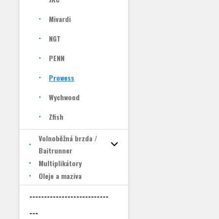
Mivardi
NGT
PENN
Prowess
Wychwood
Zfish
Volnoběžná brzda /
Baitrunner
Multiplikátory
Oleje a maziva
---------------------------
---