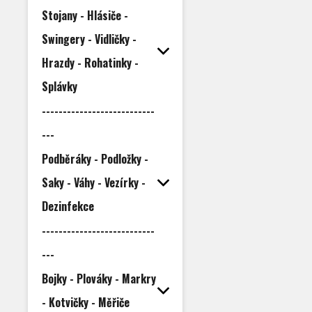
Stojany - Hlásiče -
Swingery - Vidličky -
Hrazdy - Rohatinky -
Splávky
---------------------------
---
Podběráky - Podložky -
Saky - Váhy - Vezírky -
Dezinfekce
---------------------------
---
Bojky - Plováky - Markry
- Kotvičky - Měřiče