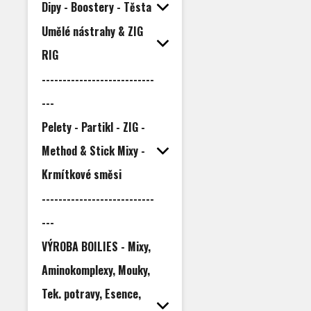
- naviják s přední 
Dipy - Boostery - Těsta
- jedna hlavní hliníko
- capacita cívky: 330 m/0,
Umělé nástrahy & ZIG
- převod: 4,1:
- rekuperace: 0,
RIG
- hmotnost: 650
---------------------------
---
Pelety - Partikl - ZIG -
Method & Stick Mixy -
Krmítkové směsi
---------------------------
---
VÝROBA BOILIES - Mixy,
Aminokomplexy, Mouky,
Tek. potravy, Esence,