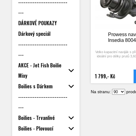
---------------------------
---
DÁRKOVÉ POUKAZY
Dárkový speciál
Prowess nav
Insedia 800
---------------------------
Velko kapacitní naviják s p
---
ideální pro délky prutů 3,
AKCE - Jet Fish Boilie
Naviják v matném černé
doplněn dřevenou rukojetí
zároveň plně funkčním navi
Mixy
1 799,- Kč
výpravy.
Boilies s Dárkem
Specifikace:
- kompaktní navi
Na stranu:
produ
- 4 kuličková lož
---------------------------
- vysoká hliníková
- kovový klip na v
---
- anti reverzní kl
- „multidisková“ mikromet
brzda
Boilies - Trvanlivé
- kompozitní karbonové t
- skládací bojová k
Boilies - Plovoucí
- dřevěná rukoj
- velikost: 800