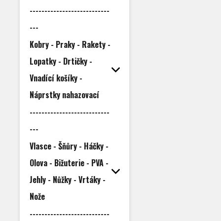
---------------------------
---
Kobry - Praky - Rakety -
Lopatky - Drtičky -
Vnadící košíky -
Náprstky nahazovací
---------------------------
---
Vlasce - Šňůry - Háčky -
Olova - Bižuterie - PVA -
Jehly - Nůžky - Vrtáky -
Nože
---------------------------