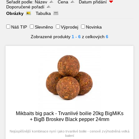
Seřadit podle:
Název
Cena
Datum přidání
Doporučené pořadí
Obrázky
Tabulka
Náš TIP
Slevněno
Výprodej
Novinka
Zobrazené produkty
1 - 6
z celkových
6
Mikbaits big pack - Trvanlivé boilie 20kg BigMiKs
+ BigB Broskev Black pepper 24mm
Nejúspěšnější kombinace nyní i jako trvanlivé boilie - cenově zvýhodněná velká
balení