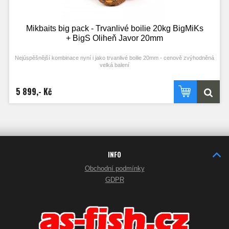
Mikbaits big pack - Trvanlivé boilie 20kg BigMiKs
+ BigS Oliheň Javor 20mm
Nejúspěšnější kombinace nyní i jako trvanlivé boilie 20mm - cenově zvýhodněná
velká balení
5 899,- Kč
INFO
Obchodní podmínky
GDPR