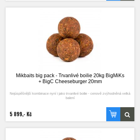
Mikbaits big pack - Trvanlivé boilie 20kg BigMiKs
+ BigC Cheeseburger 20mm
Nejúspěšnější kombinace nyní i jako trvanlivé boilie - cenově zvýhodněná velká
balení
5 899,- Kč