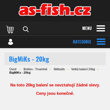
MENU
KATEGORIE
BigMiKs - 20kg
Úvod
Boilies - Trvanlivé
Mikbaits
Velká balení 20kg
BigMiKs - 20kg
Na toto 20kg balení se nevztahují žádné slevy.
Ceny jsou konečné.