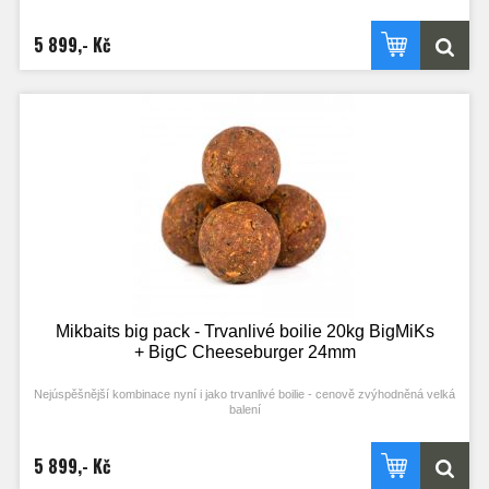
5 899,- Kč
Mikbaits big pack - Trvanlivé boilie 20kg BigMiKs
+ BigC Cheeseburger 24mm
Nejúspěšnější kombinace nyní i jako trvanlivé boilie - cenově zvýhodněná velká
balení
5 899,- Kč