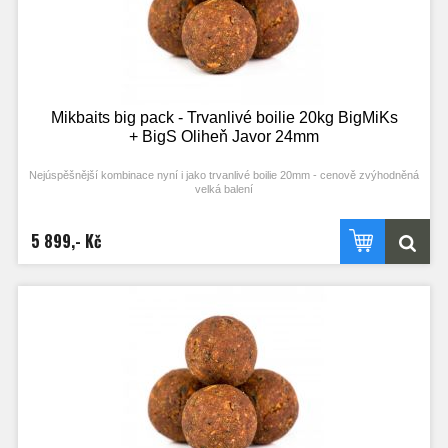
Mikbaits big pack - Trvanlivé boilie 20kg BigMiKs
+ BigS Oliheň Javor 24mm
Nejúspěšnější kombinace nyní i jako trvanlivé boilie 20mm - cenově zvýhodněná
velká balení
5 899,- Kč