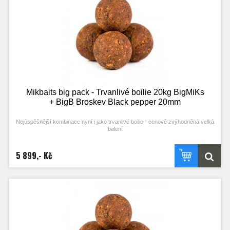
Mikbaits big pack - Trvanlivé boilie 20kg BigMiKs
+ BigB Broskev Black pepper 20mm
Nejúspěšnější kombinace nyní i jako trvanlivé boilie - cenově zvýhodněná velká
balení
5 899,- Kč