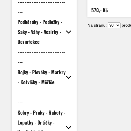
---------------------------
570,- Kč
---
Podběráky - Podložky -
Na stranu:
produ
Saky - Váhy - Vezírky -
Dezinfekce
---------------------------
---
Bojky - Plováky - Markry
- Kotvičky - Měřiče
---------------------------
---
Kobry - Praky - Rakety -
Lopatky - Drtičky -