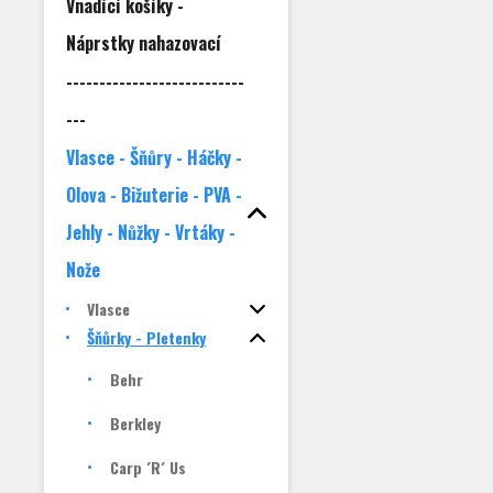
Vnadící košíky -
Náprstky nahazovací
---------------------------
---
Vlasce - Šňůry - Háčky -
Olova - Bižuterie - PVA -
Jehly - Nůžky - Vrtáky -
Nože
Vlasce
Šňůrky - Pletenky
Behr
Berkley
Carp ´R´ Us