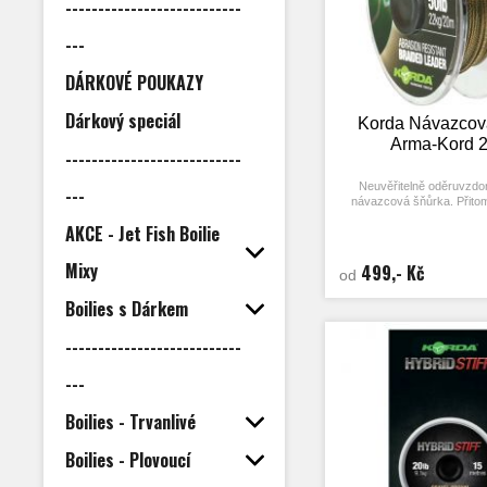
---------------------------
---
DÁRKOVÉ POUKAZY
Dárkový speciál
Korda Návazcov
Arma-Kord 
---------------------------
Neuvěřitelně oděruvzdo
---
návazcová šňůrka. Přito
měkká a tenká. Byla vyvinu
AKCE - Jet Fish Boilie
vázkách a na dlouhé vzdál
nízký průměr a nenápadné ba
ryby těžko zaznamen
Mixy
499,- Kč
od
Na cívce je 20 
Boilies s Dárkem
---------------------------
---
Boilies - Trvanlivé
Boilies - Plovoucí