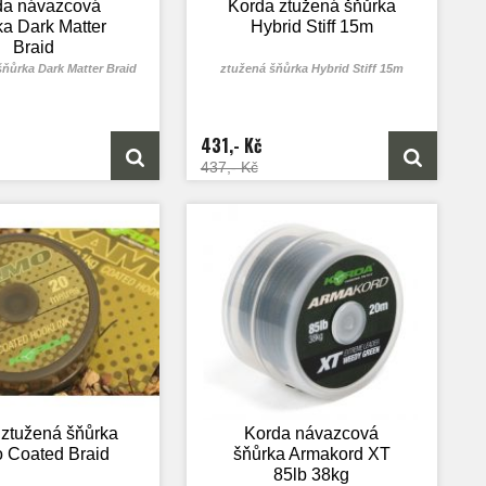
da návazcová
Korda ztužená šňůrka
ka Dark Matter
Hybrid Stiff 15m
Braid
ňůrka Dark Matter Braid
ztužená šňůrka Hybrid Stiff 15m
431,- Kč
437,- Kč
 ztužená šňůrka
Korda návazcová
 Coated Braid
šňůrka Armakord XT
85lb 38kg