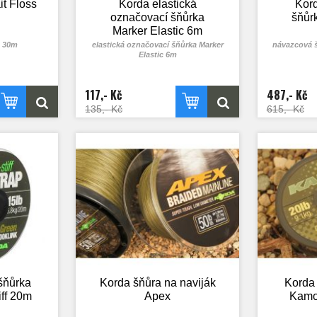
t Floss
Korda elastická
Kor
označovací šňůrka
šňůr
Marker Elastic 6m
s 30m
elastická označovací šňůrka Marker
návazcová š
Elastic 6m
117,- Kč
487,- Kč
135,- Kč
615,- Kč
šňůrka
Korda šňůra na naviják
Korda
iff 20m
Apex
Kamo