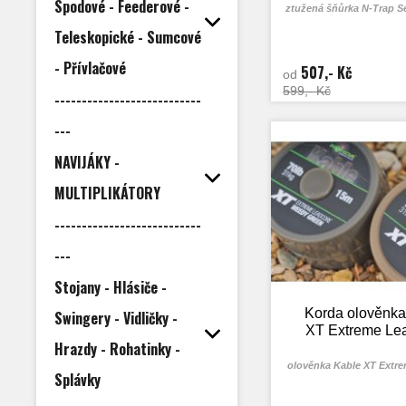
Spodové - Feederové -
ztužená šňůrka N-Trap Se
Teleskopické - Sumcové
- Přívlačové
507,- Kč
od
599,- Kč
---------------------------
---
NAVIJÁKY -
MULTIPLIKÁTORY
---------------------------
---
Stojany - Hlásiče -
Korda olověnka
Swingery - Vidličky -
XT Extreme Le
Hrazdy - Rohatinky -
olověnka Kable XT Extr
Splávky