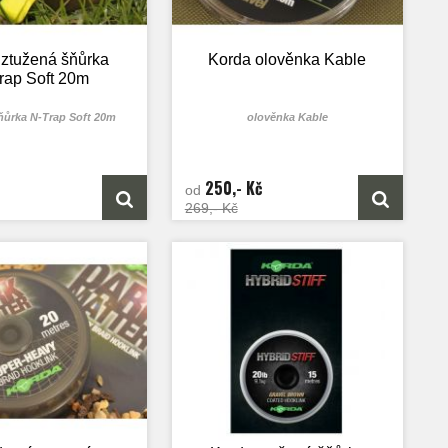
 metrovém návinu.
 ztužená šňůrka
Korda olověnka Kable
rap Soft 20m
ňůrka N-Trap Soft 20m
olověnka Kable
250,- Kč
od
269,- Kč