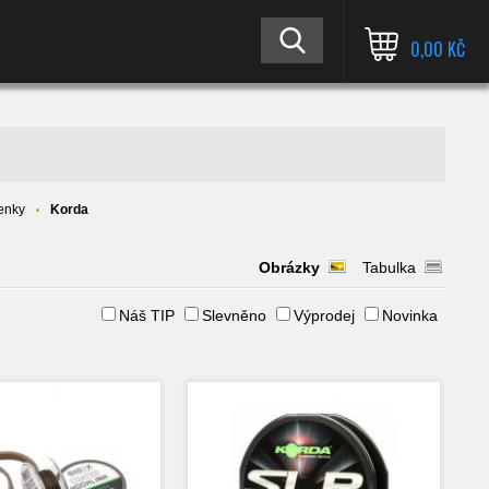
0,00 KČ
tenky
Korda
Obrázky
Tabulka
Náš TIP
Slevněno
Výprodej
Novinka