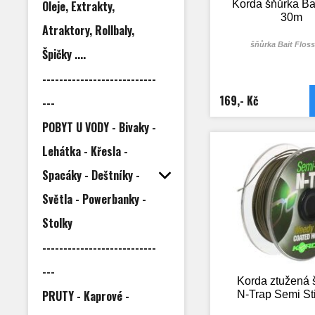
Oleje, Extrakty,
Korda šňůrka Bai
30m
Atraktory, Rollbaly,
šňůrka Bait Flos
Špičky ....
---------------------------
169,- Kč
---
POBYT U VODY - Bivaky -
Lehátka - Křesla -
Spacáky - Deštníky -
Světla - Powerbanky -
Stolky
---------------------------
---
Korda ztužená 
PRUTY - Kaprové -
N-Trap Semi St