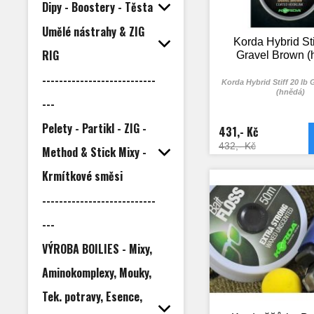
Dipy - Boostery - Těsta
Umělé nástrahy & ZIG
Korda Hybrid Sti
RIG
Gravel Brown (
---------------------------
Korda Hybrid Stiff 20 lb
(hnědá)
---
Pelety - Partikl - ZIG -
431,- Kč
432,- Kč
Method & Stick Mixy -
Krmítkové směsi
---------------------------
---
VÝROBA BOILIES - Mixy,
Aminokomplexy, Mouky,
Tek. potravy, Esence,