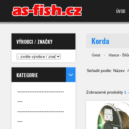
ÚVOD
Korda
VÝROBCI / ZNAČKY
Úvod
Vlasce - Šňůr
Seřadit podle:
Název
KATEGORIE
---------------------------
Zobrazené produkty
1 
---
---------------------------
---