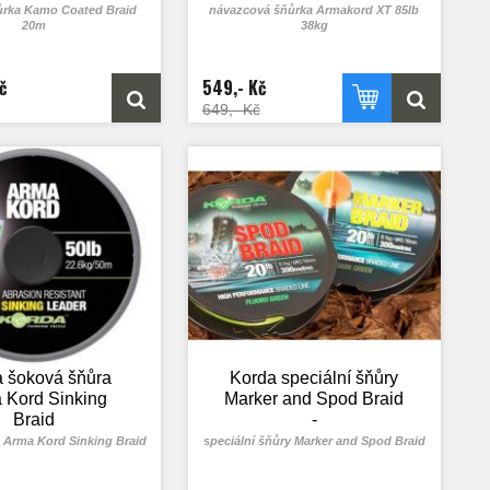
ůrka Kamo Coated Braid
návazcová šňůrka Armakord XT 85lb
20m
38kg
č
549,- Kč
649,- Kč
 šoková šňůra
Korda speciální šňůry
 Kord Sinking
Marker and Spod Braid
Braid
-
 Arma Kord Sinking Braid
speciální šňůry Marker and Spod Braid