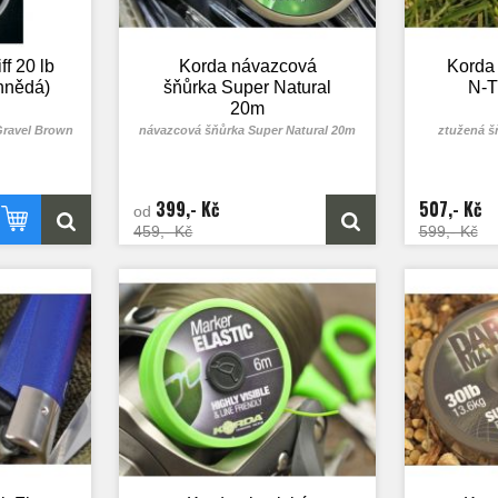
v 10
ff 20 lb
Korda návazcová
Korda
hnědá)
šňůrka Super Natural
N-T
20m
 Gravel Brown
návazcová šňůrka Super Natural 20m
ztužená š
399,- Kč
507,- Kč
od
459,- Kč
599,- Kč