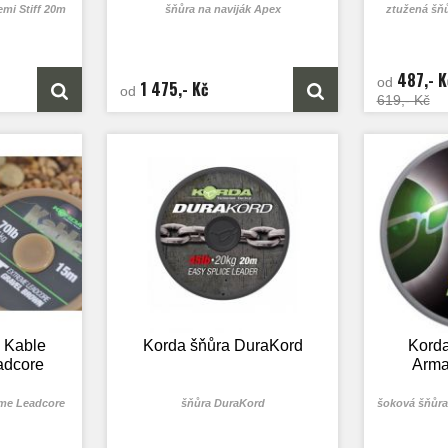
mi Stiff 20m
šňůra na naviják Apex
ztužená šň
487,- K
od
1 475,- Kč
od
619,- Kč
 Kable
Korda šňůra DuraKord
Korda
adcore
Arma
eme Leadcore
šňůra DuraKord
šoková šňůra