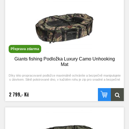
saku u břehu. To vše je ukryto v kapsičce na suchý zip. Je dodáván včetně
nepromokavého obalu, který je zevnitř pogumovaný, takže zabrání úniku vody a
pachu ze saku.
Rozměry:
Délka: 120 cm
Šířka: 29 cm
Výška 65 cm
Hmotnost: 1,1 kg
Přeprava zdarma
Giants fishing Podložka Luxury Camo Unhooking
Mat
Díky této propracované podložce maximálně ochráníte a bezpečně manipulujete
s úlovkem. Silně polstrované dno, v každém rohu je zip pro snadné a bezpečné
vypuštění úlovku.
- Odklopný vrchní kryt, který má uprostřed pogumovanou síťovinou
2 799,- Kč
- Výklopná část pro klečení při focení
- Spodní odnímatelná plovoucí podložka pro maximální ochranu ryby
- Dnu podložky s odtokovým kanálkem
- Dlouhý dvojitý popruh s měkčeným madlem pro snadné přenášení
- Ve spodní části jsou čtyři očka pro možnost ukotvení kolíky
- Rozměry: 120 x 60 x 26 cm
- Hmotnost: 3,3 kg
Barva: maskáčový vzor