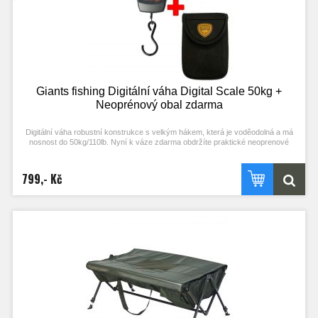
Giants fishing Digitální váha Digital Scale 50kg +
Neoprénový obal zdarma
Digitální váha robustní konstrukce s velkým hákem, která je voděodolná a má
nosnost do 50kg/110lb. Nyní k váze zdarma obdržíte praktické neoprenové
pouzdro!
799,- Kč
- Voděodolná digitální váha
- Nastavení měrných jednotek kg, lb, oz
- Funkce s možností uložení
- Automatické uzamčení výstupní váhy do 15 sekund
- Automatické zvukové ohlášení při dosažení výstupní váhy
- Velký displej pro snadné čtení
- Modře podsvícený displej pro noční lov
- Automatická funkce zapnuto/vypnuto
- Napájení 2x AAA baterie ( nejsou součástí )
- Indikátor stavu vybití
- Robustní konstrukce těla
- Funkce TARE pro možnost anulování váhy vážícího saku
- Tělo v černé barvě
- venkovní teploměr