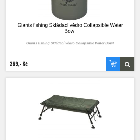
Giants fishing Skládací vědro Collapsible Water
Bowl
Giants fishing Skládací vědro Collapsible Water Bowl
Praktický doplněk moderního kapraře, skládací vědro na polévání ryby, nebo
vhodné k předmočení boilies.
269,- Kč