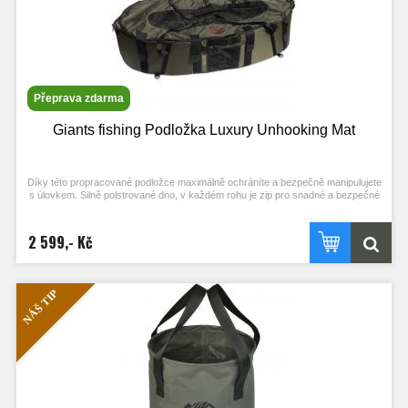
Přeprava zdarma
Giants fishing Podložka Luxury Unhooking Mat
Díky této propracované podložce maximálně ochráníte a bezpečně manipulujete
s úlovkem. Silně polstrované dno, v každém rohu je zip pro snadné a bezpečné
vypuštění úlovku.
- Odklopný vrchní kryt, který má uprostřed pogumovanou síťovinou
2 599,- Kč
- Výklopná část pro klečení při focení
- Spodní odnímatelná plovoucí podložka pro maximální ochranu ryby
- Dnu podložky s odtokovým kanálkem
- Dlouhý dvojitý popruh s měkčeným madlem pro snadné přenášení
NÁŠ TIP
- Ve spodní části jsou čtyři očka pro možnost ukotvení kolíky
- Rozměry: 120 x 60 x 26 cm
- Hmotnost: 3,3 kg
Barva: zelená