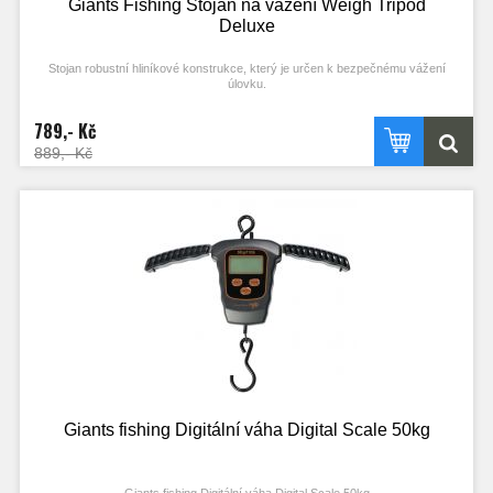
Giants Fishing Stojan na vážení Weigh Tripod
Deluxe
Stojan robustní hliníkové konstrukce, který je určen k bezpečnému vážení
úlovku.
789,- Kč
Kvalitní zpracování a povrchová úprava v černé barvě. Nohy stojanu jsou
propojeny silnou gumou s gumovou ochranou proti oděru, díky tomuto systému
889,- Kč
sklápěný stojan snadno a rychle rozložíte a složíte. Ve vrchní části je robustní
plastová hlava, která je ve středové části osazena otočným hákem, který slouží
k zavěšení váhy.
- Odolná a pevná konstrukce
- Skladný díky dvoudílnému provedení a kovové nohy
- Dodáván s ochranným přepravním obalem
- Výška rozloženého stojanu: 180 cm
- Transportní rozměry: 96 x 7 x 7 cm
- Hmotnost: 3,1 kg
Na fotkách je ukázáno použití váhy a saku ( tyto výrobky nejsou součástí tohoto
produktu )
Giants fishing Digitální váha Digital Scale 50kg