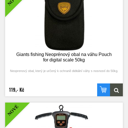
Giants fishing Neoprénový obal na váhu Pouch
for digital scale 50kg
Neoprenový obal, který je určený k ochraně diditální váhy s nosností do 50kg.
Váha není součástí výrobku!
119,- Kč
Rozměry: 10 x 15 x 2,5cm
NOVÉ