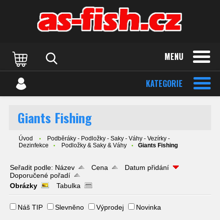
MENU
KATEGORIE
Giants Fishing
Úvod
Podběráky - Podložky - Saky - Váhy - Vezírky -
Dezinfekce
Podložky & Saky & Váhy
Giants Fishing
Seřadit podle:
Název
Cena
Datum přidání
Doporučené pořadí
Obrázky
Tabulka
Náš TIP
Slevněno
Výprodej
Novinka