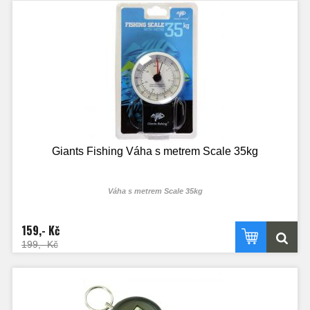
Giants Fishing Váha s metrem Scale 35kg
Váha s metrem Scale 35kg
Váha s přehledným numerickým ciferníkem do 32kg a její součástí metr.
159,- Kč
199,- Kč