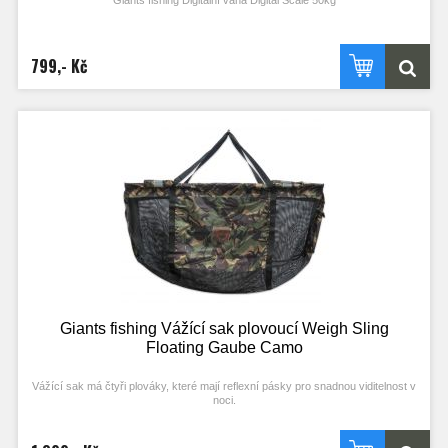
Giants fishing Digitální váha Digital Scale 50kg
- Voděodolná digitální váha
- Nastavení měrných jednotek kg, lb, oz
799,- Kč
- Funkce s možností uložení
- Automatické uzamčení výstupní váhy do 15 sekund
- Automatické zvukové ohlášení při dosažení výstupní váhy
- Velký displej pro snadné čtení
- Modře podsvícený displej pro noční lov
- Automatická funkce zapnuto/vypnuto
- Napájení 2x AAA baterie ( nejsou součástí )
- Indikátor stavu vybití
- Robustní konstrukce těla
- Funkce TARE pro možnost anulování váhy vážícího saku
- Tělo v černé barvě
Giants fishing Vážící sak plovoucí Weigh Sling
Floating Gaube Camo
Vážící sak má čtyři plováky, které mají reflexní pásky pro snadnou viditelnost v
noci.
Ve vrchní centrální části je dvojitý popruh, který je zakončen ocelovými kroužky
a je určen k připojení váhy. Dvojité zipy jsou po celé délce. Velký důraz, byl