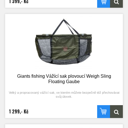
1 399,- Kč
kladen na síťové otvory, aby k úlovku proudil dostatek prokysličené vody. Z
obou boků saku jsou plastové „D“ kroužky, na které je možno připojit 3m lano,
které je zakončeno plovákem s plastovým kolíkem, který je určen k zajištění
saku u břehu. To vše je ukryto v kapsičce na suchý zip. Je dodáván včetně
nepromokavého obalu, který je zevnitř pogumovaný, takže zabrání úniku vody a
pachu ze saku.
Rozměry:
Délka: 120 cm
Šířka: 29 cm
Výška 65 cm
Hmotnost: 1,1 kg
Barva: maskáčový vzor
Giants fishing Vážící sak plovoucí Weigh Sling
Floating Gaube
Velký a propracovaný vážící sak, ve kterém můžete bezpečně též přechovávat
svůj úlovek.
Vážící sak má čtyři plováky, které mají reflexní pásky pro snadnou viditelnost v
noci. Ve vrchní centrální části je dvojitý popruh, který je zakončen ocelovými
1 299,- Kč
kroužky a je určen k připojení váhy. Dvojité zipy jsou po celé délce. Velký důraz,
byl kladen na síťové otvory, aby k úlovku proudil dostatek prokysličené vody. Z
obou boků saku jsou plastové „D“ kroužky, na které je možno připojit 3m lano,
které je zakončeno plovákem s plastovým kolíkem, který je určen k zajištění