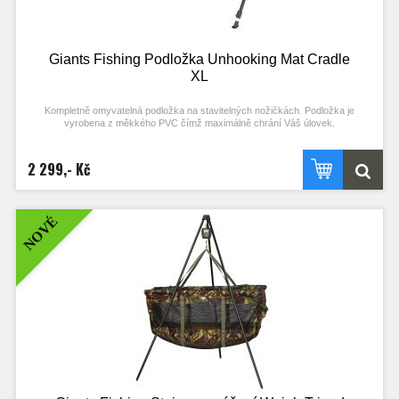
Giants Fishing Podložka Unhooking Mat Cradle
XL
Kompletně omyvatelná podložka na stavitelných nožičkách. Podložka je
vyrobena z měkkého PVC čímž maximálně chrání Váš úlovek.
Konstrukce je vyrobena z hliníkové slitiny s velkou nosností a osazena
2 299,- Kč
nastavitelnými nožkami.
Polstrovaná část je vyrobena z měkkého PVC, které je voděodolné a je dobře
omyvatelné.
Ve spodní části podložky je jemná a silná pogumovaná síťovina, která rychle
NOVÉ
odvádí vodu.
Pro snadný transport a manipulaci je osazena dvojitým popruhem. Další
výhodou této podložky je blesku rychlé rozložení a vrchní přehoz, který zabrání
nežádoucímu vypadnutí úlovku.
V boční kapse naleznete menší podložku pod nohy, která se skvěle hodí při
klečení a pózování s úlovkem při focení.
Rozměry: 104x64x40 cm
Hmotnost: 3,6 kg