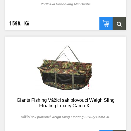
Podložka Unhooking Mat Gaube
Podložka která maximálně ochrání Váš úlovek a bezpečné vypouštění zpět
do vody. Silně polstrované dno a bočnice, které jsou potažené jemným
PVC, a tím pádem zabrání poškození šupin kapra.
1 599,- Kč
Giants Fishing Vážící sak plovoucí Weigh Sling
Floating Luxury Camo XL
Vážící sak plovoucí Weigh Sling Floating Luxury Camo XL