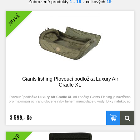
Zobrazené produkty
1 - 19
z celkových
19
NOVÉ
Giants fishing Plovoucí podložka Luxury Air
Cradle XL
Plovoucí podložka
Luxury Air Cradle XL
od značky
Giants Fishing
je navržena
pro maximální ochranu ulovené ryby během manipulace u vody. Díky nafukovací
konstrukci, vysokým okrajům a kvalitnímu materiálu poskytuje bezpečný a
šetrný prostor pro odháčkování i focení úlovku.
3 599,- Kč
NOVÉ