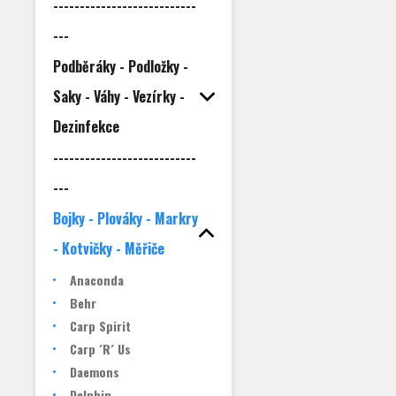
---------------------------
---
Podběráky - Podložky -
Saky - Váhy - Vezírky -
Dezinfekce
---------------------------
---
Bojky - Plováky - Markry
- Kotvičky - Měřiče
Anaconda
Behr
Carp Spirit
Carp ´R´ Us
Daemons
Delphin