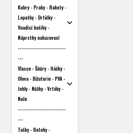
Kobry - Praky - Rakety -
Lopatky - Drtičky -
Vnadící košíky -
Náprstky nahazovací
---------------------------
---
Vlasce - Šňůry - Háčky -
Olova - Bižuterie - PVA -
Jehly - Nůžky - Vrtáky -
Nože
---------------------------
---
Tašky - Batohy -