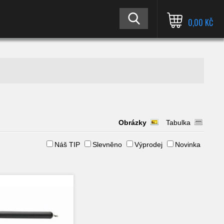
0,00 KČ
Obrázky
Tabulka
Náš TIP
Slevněno
Výprodej
Novinka