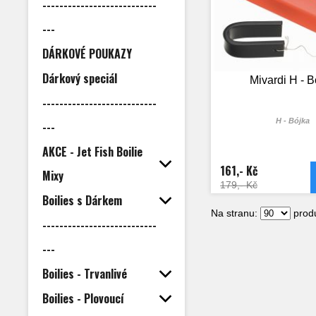
---------------------------
---
DÁRKOVÉ POUKAZY
Dárkový speciál
Mivardi H - B
---------------------------
H - Bójka
---
AKCE - Jet Fish Boilie
161,- Kč
Mixy
179,- Kč
Boilies s Dárkem
Na stranu:
produ
---------------------------
---
Boilies - Trvanlivé
Boilies - Plovoucí