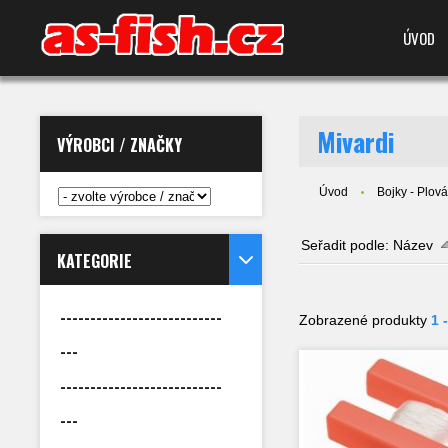
ÚVOD
Mivardi
VÝROBCI / ZNAČKY
Úvod
Bojky - Plová
Seřadit podle:
Název
KATEGORIE
---------------------------
Zobrazené produkty
1 
---
---------------------------
---