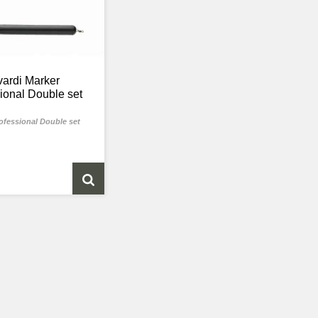
vardi Marker
ional Double set
ofessional Double set