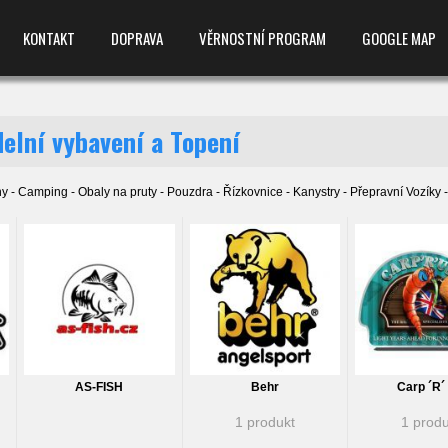
KONTAKT
DOPRAVA
VĚRNOSTNÍ PROGRAM
GOOGLE MAP
delní vybavení a Topení
y - Camping - Obaly na pruty - Pouzdra - Řízkovnice - Kanystry - Přepravní Vozíky 
AS-FISH
Behr
Carp ´R´
1 produkt
1 produ