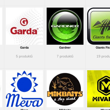
Garda
Gardner
Giants Fis
5 produktů
7 produktů
19 produ