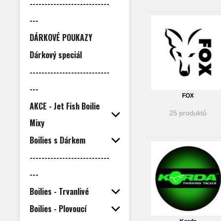
---------------------------
---
DÁRKOVÉ POUKAZY
Dárkový speciál
---------------------------
---
FOX
AKCE - Jet Fish Boilie
25 produktů
Mixy
Boilies s Dárkem
---------------------------
---
Boilies - Trvanlivé
Boilies - Plovoucí