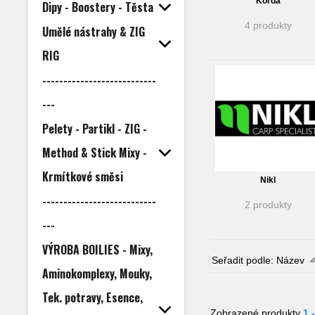
Korda
Dipy - Boostery - Těsta
4 produkty
Umělé nástrahy & ZIG
RIG
---------------------------
---
Pelety - Partikl - ZIG -
Method & Stick Mixy -
Krmítkové směsi
Nikl
---------------------------
2 produkty
---
VÝROBA BOILIES - Mixy,
Seřadit podle:
Název
Aminokomplexy, Mouky,
Tek. potravy, Esence,
Zobrazené produkty
1 