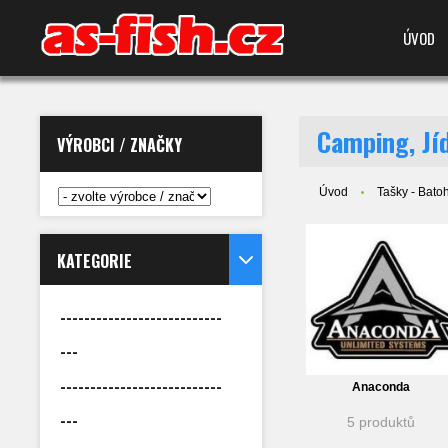
ÚVOD
Camping, Jí
VÝROBCI / ZNAČKY
Úvod
Tašky - Batoh
KATEGORIE
---------------------------
---
---------------------------
Anaconda
---
5 produktů