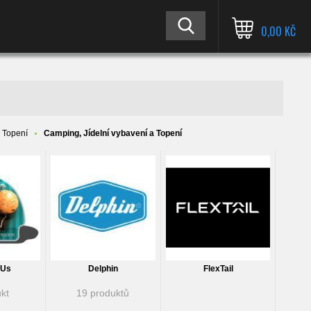
0,00 KČ
- Topení
Camping, Jídelní vybavení a Topení
 Us
Delphin
FlexTail
kt
19 produktů