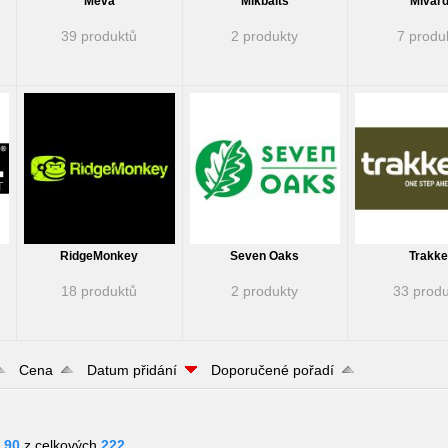
Meva
Mikbaits
Mivard
39 produktů
2 produkty
7 produ
RidgeMonkey
Seven Oaks
Trakke
18 produktů
2 produkty
33 produ
Cena
Datum přidání
Doporučené pořadí
- 90
z celkových
222