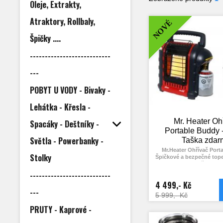
Oleje, Extrakty,
Atraktory, Rollbaly,
NOVÉ
Špičky ....
---------------------------
---
POBYT U VODY - Bivaky -
Lehátka - Křesla -
Mr. Heater Oh
Spacáky - Deštníky -
Portable Buddy
Světla - Powerbanky -
Taška zdar
Mr.Heater Ohřívač Port
Stolky
Špičkové a bezpečné top
bivaku, či karav
---------------------------
Akce - Taška zd
4 499,- Kč
---
- ODS SENSOR - sensor n
5 999,- Kč
kyslíku - při signalizaci 
kyslíku se ohřívač autom
PRUTY - Kaprové -
- TOS SENSOR - sensor pře
převrácení a nebo prílišné