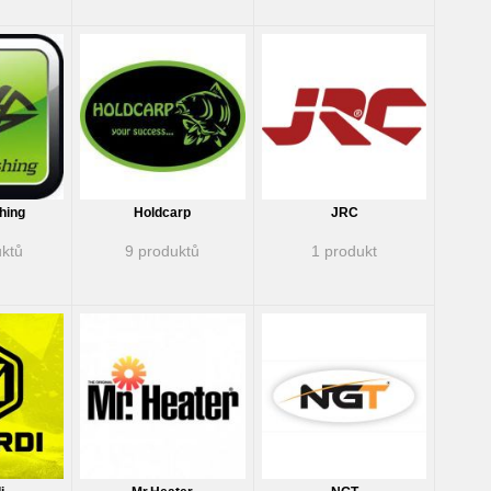
hing
Holdcarp
JRC
ktů
9 produktů
1 produkt