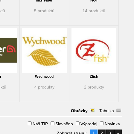
i
Mr.Heater
NGT
ktů
5 produktů
14 produktů
r
Wychwood
Zfish
ktů
4 produkty
2 produkty
Obrázky
Tabulka
Náš TIP
Slevněno
Výprodej
Novinka
Zobrazit stranu:
1
2
3
»