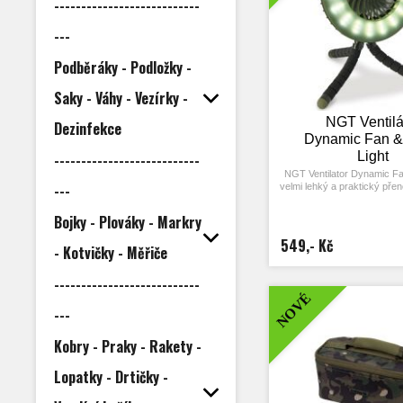
---------------------------
vyrobená z černé nerez oc
dodávána v praktickém tex
---
uzavíratelném na zip.Sad
Polévkovou lžíci, vidličku,
lžičku.
Podběráky - Podložky -
Hmotnost: 236
Délka včetně nylonového
Saky - Váhy - Vezírky -
NGT Ventilá
Dezinfekce
Dynamic Fan &
Light
---------------------------
NGT Ventilator Dynamic Fan
---
velmi lehký a praktický přen
s LED osvětlením a power
nenahraditelný společník na 
Bojky - Plováky - Markry
Vám spolehlivě pomůž
úmorné horko v bivaku a 
549,- Kč
- Kotvičky - Měřiče
úsměv na tváři kdyk
zapnete. Podvečer a v noci
jeho výkonné LED osvětl
---------------------------
integrovaná powerbanka, k
NOVÉ
nejen o zdroj energie, ale d
---
vaše mobilní telefony a ta
výpravě zcela jistě také 
Kobry - Praky - Rakety -
4-palcový přenos
třemi rychlost
Lopatky - Drtičky -
Osazeno 54-mi LED
stupně intenzi
Powerbanka s kon