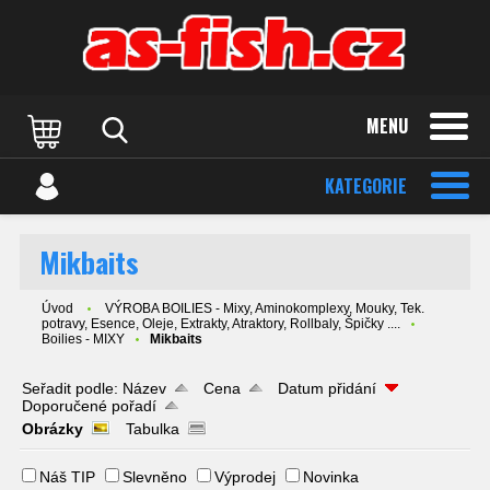
MENU
KATEGORIE
Mikbaits
Úvod
VÝROBA BOILIES - Mixy, Aminokomplexy, Mouky, Tek.
potravy, Esence, Oleje, Extrakty, Atraktory, Rollbaly, Špičky ....
Boilies - MIXY
Mikbaits
Seřadit podle:
Název
Cena
Datum přidání
Doporučené pořadí
Obrázky
Tabulka
Náš TIP
Slevněno
Výprodej
Novinka