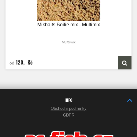
Mikbaits Boilie mix - Multimix
Multimix
120,- Kč
od
INFO
Obchodní podmínky
GDPR