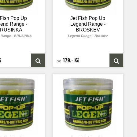
 Fish Pop Up
Jet Fish Pop Up
end Range -
Legend Range -
RUSINKA
BROSKEV
 Range - BRUSINKA
Legend Range - Broskev
č
179,- Kč
od