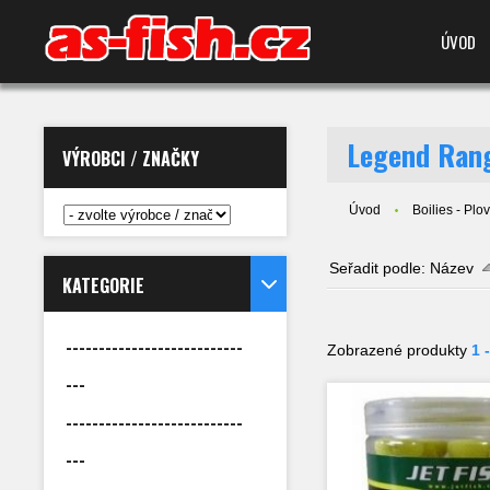
ÚVOD
Legend Ran
VÝROBCI / ZNAČKY
Úvod
Boilies - Plo
Seřadit podle:
Název
KATEGORIE
---------------------------
Zobrazené produkty
1 
---
---------------------------
---