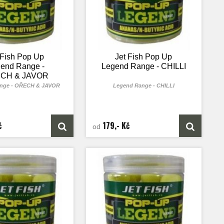
 Fish Pop Up
Jet Fish Pop Up
end Range -
Legend Range - CHILLI
CH & JAVOR
nge - OŘECH & JAVOR
Legend Range - CHILLI
č
179,- Kč
od