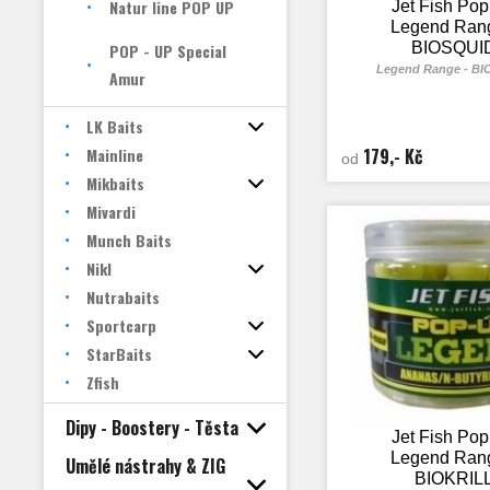
Natur line POP UP
Jet Fish Po
Legend Rang
BIOSQUI
POP - UP Special
Legend Range - B
Amur
LK Baits
Mainline
179,- Kč
od
Mikbaits
Mivardi
Munch Baits
Nikl
Nutrabaits
Sportcarp
StarBaits
Zfish
Dipy - Boostery - Těsta
Jet Fish Po
Legend Rang
Umělé nástrahy & ZIG
BIOKRIL