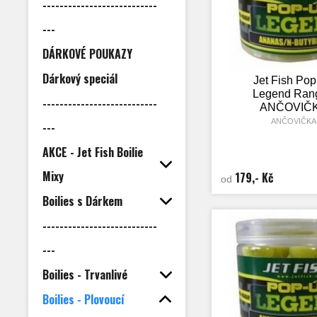
---------------------------
---
DÁRKOVÉ POUKAZY
Dárkový speciál
Jet Fish Po
Legend Rang
---------------------------
ANČOVIČ
ANČOVIČKA
---
AKCE - Jet Fish Boilie
Mixy
179,- Kč
od
Boilies s Dárkem
---------------------------
---
Boilies - Trvanlivé
Boilies - Plovoucí