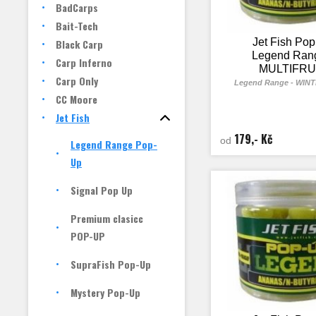
BadCarps
Bait-Tech
Jet Fish Po
Black Carp
Legend Rang
Carp Inferno
MULTIFRU
Carp Only
Legend Range - WIN
CC Moore
Jet Fish
179,- Kč
od
Legend Range Pop-
Up
Signal Pop Up
Premium clasicc
POP-UP
SupraFish Pop-Up
Mystery Pop-Up