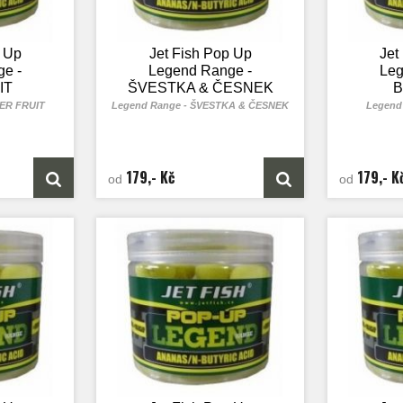
p Up
Jet Fish Pop Up
Jet
e -
Legend Range -
Leg
IT
ŠVESTKA & ČESNEK
B
TER FRUIT
Legend Range - ŠVESTKA & ČESNEK
Legend
179,- Kč
179,- K
od
od