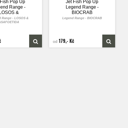
 Fish Pop Up
Jet Fish Pop Up
end Range -
Legend Range -
LOSOS &
BIOCRAB
SAFOETIDA
 Range - LOSOS &
Legend Range - BIOCRAB
ASAFOETIDA
č
179,- Kč
od