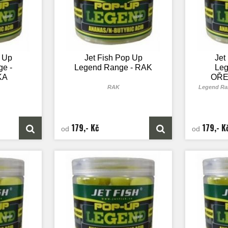
p Up
Jet Fish Pop Up
Jet
e -
Legend Range - RAK
Leg
KA
OŘE
RAK
Legend Ra
179,- Kč
179,- K
od
od