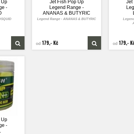
p Up
Jet Fish Pop Up
Jet
e -
Legend Range -
Leg
D
ANANAS & BUTYRIC
A
IOSQUID
Legend Range - ANANAS & BUTYRIC
Legend
179,- Kč
179,- K
od
od
p Up
e -
L