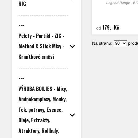
RIG
Legend Range - B
---------------------------
---
179,- Kč
od
Pelety - Partikl - ZIG -
Na stranu:
produ
Method & Stick Mixy -
Krmítkové směsi
---------------------------
---
VÝROBA BOILIES - Mixy,
Aminokomplexy, Mouky,
Tek. potravy, Esence,
Oleje, Extrakty,
Atraktory, Rollbaly,